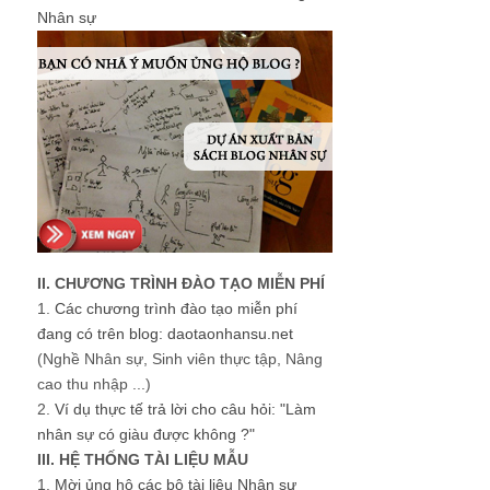
Nhân sự
II. CHƯƠNG TRÌNH ĐÀO TẠO MIỄN PHÍ
1.
Các chương trình đào tạo miễn phí
đang có trên blog: daotaonhansu.net
(Nghề Nhân sự, Sinh viên thực tập, Nâng
cao thu nhập ...)
2.
Ví dụ thực tế trả lời cho câu hỏi: "Làm
nhân sự có giàu được không ?"
III. HỆ THỐNG TÀI LIỆU MẪU
1.
Mời ủng hộ các bộ tài liệu Nhân sự