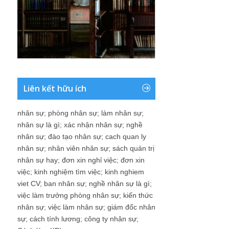
Liên kết hữu ích
nhân sự
;
phòng nhân sự
;
làm nhân sự
;
nhân sự là gì
;
xác nhận nhân sự
;
nghề
nhân sự
;
đào tạo nhân sự
;
cach quan ly
nhân sự
;
nhân viên nhân sự
;
sách quản trị
nhân sự hay
;
đơn xin nghỉ việc
;
đơn xin
việc
;
kinh nghiệm tìm việc
;
kinh nghiem
viet CV
;
ban nhân sự
;
nghề nhân sự là gì
;
việc làm trưởng phòng nhân sự
;
kiến thức
nhân sự
;
việc làm nhân sự
;
giám đốc nhân
sự
;
cách tính lương
;
công ty nhân sự
;