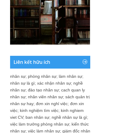
Liên kết hữu ích
nhân sự
;
phòng nhân sự
;
làm nhân sự
;
nhân sự là gì
;
xác nhận nhân sự
;
nghề
nhân sự
;
đào tạo nhân sự
;
cach quan ly
nhân sự
;
nhân viên nhân sự
;
sách quản trị
nhân sự hay
;
đơn xin nghỉ việc
;
đơn xin
việc
;
kinh nghiệm tìm việc
;
kinh nghiem
viet CV
;
ban nhân sự
;
nghề nhân sự là gì
;
việc làm trưởng phòng nhân sự
;
kiến thức
nhân sự
;
việc làm nhân sự
;
giám đốc nhân