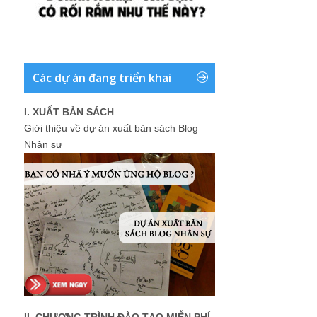
Các dự án đang triển khai
I. XUẤT BẢN SÁCH
Giới thiệu về dự án xuất bản sách Blog
Nhân sự
II. CHƯƠNG TRÌNH ĐÀO TẠO MIỄN PHÍ