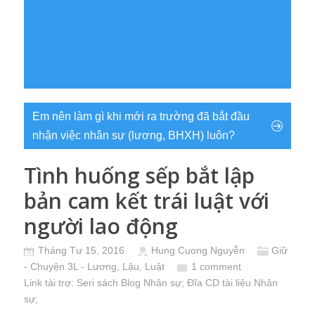
Em nên làm gì khi mới ra trường đã bắt đầu
nhận việc nhân sự (lương, BHXH) luôn?
Tình huống sếp bắt lập
bản cam kết trái luật với
người lao động
Tháng Tư 15, 2016
Hung Cuong Nguyễn
Giữ
- Chuyện 3L - Lương, Lậu, Luật
1 comment
Link tài trợ:
Seri sách Blog Nhân sự
; Đĩa CD
tài liệu Nhân
sự
;