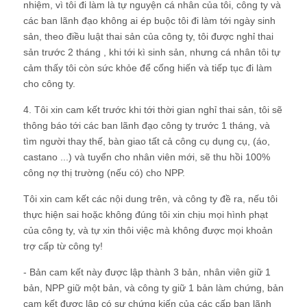
nhiệm, vì tôi đi làm là tự nguyện cá nhân của tôi, công ty và
các ban lãnh đạo không ai ép buộc tôi đi làm tới ngày sinh
sản, theo điều luật thai sản của công ty, tôi được nghỉ thai
sản trước 2 tháng , khi tới kì sinh sản, nhưng cá nhân tôi tự
cảm thấy tôi còn sức khỏe để cống hiến và tiếp tục đi làm
cho công ty.
4. Tôi xin cam kết trước khi tới thời gian nghỉ thai sản, tôi sẽ
thông báo tới các ban lãnh đạo công ty trước 1 tháng, và
tìm người thay thế, bàn giao tất cả công cụ dụng cụ, (áo,
castano ...) và tuyển cho nhân viên mới, sẽ thu hồi 100%
công nợ thị trường (nếu có) cho NPP.
Tôi xin cam kết các nội dung trên, và công ty đề ra, nếu tôi
thực hiện sai hoặc không đúng tôi xin chịu mọi hình phạt
của công ty, và tự xin thôi việc mà không được mọi khoản
trợ cấp từ công ty!
- Bản cam kết này được lập thành 3 bản, nhân viên giữ 1
bản, NPP giữ một bản, và công ty giữ 1 bản làm chứng, bản
cam kết được lập có sự chứng kiến của các cấp ban lãnh