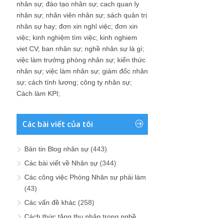
nhân sự
;
đào tạo nhân sự
;
cach quan ly
nhân sự
;
nhân viên nhân sự
;
sách quản trị
nhân sự hay
;
đơn xin nghỉ việc
;
đơn xin
việc
;
kinh nghiệm tìm việc
;
kinh nghiem
viet CV
;
ban nhân sự
;
nghề nhân sự là gì
;
việc làm trưởng phòng nhân sự
;
kiến thức
nhân sự
;
việc làm nhân sự
;
giám đốc nhân
sự
;
cách tính lương
;
công ty nhân sự
;
Cách làm KPI
;
Các bài viết của tôi
Bản tin Blog nhân sự
(443)
Các bài viết về Nhân sự
(344)
Các công việc Phòng Nhân sự phải làm
(43)
Các vấn đề khác
(258)
Cách thức tăng thu nhập trong nghề