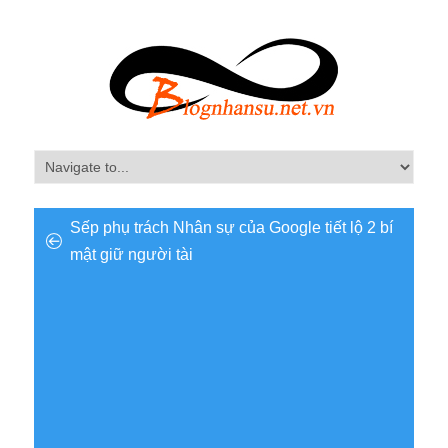
Sếp phụ trách Nhân sự của Google tiết lộ 2 bí
mật giữ người tài