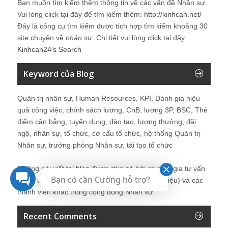
Bạn muốn tìm kiếm thêm thông tin về các vấn đề
Nhân sự
.
Vui lòng click tại đây để tìm kiếm thêm:
http://kinhcan.net/
Đây là công cụ tìm kiếm được tích hợp tìm kiếm khoảng 30
site chuyên về
nhân sự
. Chi tiết vui lòng click tại đây:
Kinhcan24′s Search
Keyword của Blog
Quản trị nhân sự, Human Resources, KPI, Đánh giá hiệu
quả công việc, chính sách lương, CnB, lương 3P, BSC, Thẻ
điểm cân bằng, tuyển dụng, đào tạo, lương thưởng, đãi
ngộ, nhân sự, tổ chức, cơ cấu tổ chức, hệ thống Quản trị
Nhân sự, trưởng phòng Nhân sự, tái tạo tổ chức
Những bài viết tại blog được chia sẻ bởi chuyên gia tư vấn
Bạn có cần Cường hỗ trợ?
Quản trị Nhân sự Nguyễn Hùng Cường (
giới thiệu
) và các
thành viên khác trong cộng đồng Nhân sự.
Recent Comments