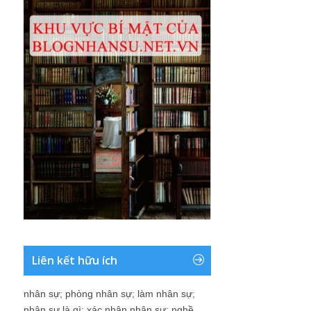
Liên kết hữu ích
nhân sự
;
phòng nhân sự
;
làm nhân sự
;
nhân sự là gì
;
xác nhận nhân sự
;
nghề