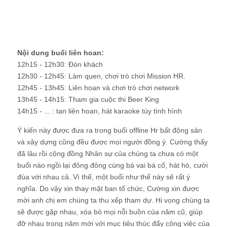
Nội dung buổi liên hoan:
12h15 - 12h30: Đón khách
12h30 - 12h45: Làm quen, chơi trò chơi Mission HR.
12h45 - 13h45: Liên hoan và chơi trò chơi network
13h45 - 14h15: Tham gia cuộc thi Beer King
14h15 - ... : tan liên hoan, hát karaoke tùy tình hình
Ý kiến này được đưa ra trong buổi offline Hr bất động sản
và xây dựng cũng đều được mọi người đồng ý. Cường thấy
đã lâu rồi cộng đồng Nhân sự của chúng ta chưa có một
buổi nào ngồi lại đông đông cùng bá vai bá cổ, hát hò, cười
đùa với nhau cả. Vì thế, một buổi như thế này sẽ rất ý
nghĩa. Do vậy xin thay mặt ban tổ chức, Cường xin được
mời anh chị em chúng ta thu xếp tham dự. Hi vọng chúng ta
sẽ được gặp nhau, xóa bỏ mọi nỗi buồn của năm cũ, giúp
đỡ nhau trong năm mới với mục tiêu thúc đẩy công việc của