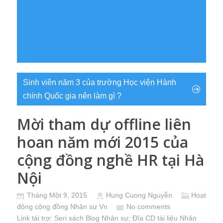
Sinh viên năm 3 của trường Học viện Hành
chính Quốc gia nên làm gì ?
Mời tham dự offline liên
hoan năm mới 2015 của
cộng đồng nghề HR tại Hà
Nội
Tháng Một 9, 2015
Hung Cuong Nguyễn
Hoạt
động cộng đồng Nhân sự Vn
No comments
Link tài trợ:
Seri sách Blog Nhân sự
; Đĩa CD
tài liệu Nhân