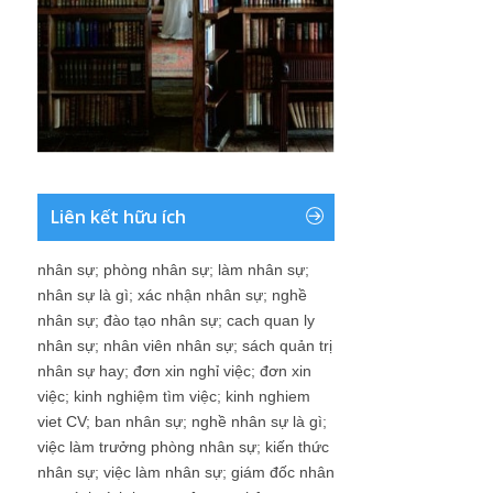
Liên kết hữu ích
nhân sự
;
phòng nhân sự
;
làm nhân sự
;
nhân sự là gì
;
xác nhận nhân sự
;
nghề
nhân sự
;
đào tạo nhân sự
;
cach quan ly
nhân sự
;
nhân viên nhân sự
;
sách quản trị
nhân sự hay
;
đơn xin nghỉ việc
;
đơn xin
việc
;
kinh nghiệm tìm việc
;
kinh nghiem
viet CV
;
ban nhân sự
;
nghề nhân sự là gì
;
việc làm trưởng phòng nhân sự
;
kiến thức
nhân sự
;
việc làm nhân sự
;
giám đốc nhân