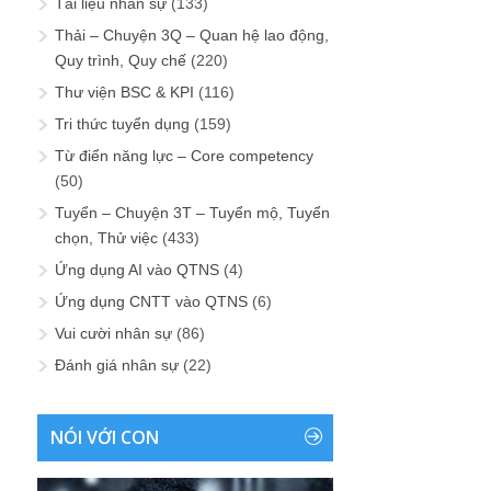
Tài liệu nhân sự
(133)
Thải – Chuyện 3Q – Quan hệ lao động,
Quy trình, Quy chế
(220)
Thư viện BSC & KPI
(116)
Tri thức tuyển dụng
(159)
Từ điển năng lực – Core competency
(50)
Tuyển – Chuyện 3T – Tuyển mộ, Tuyển
chọn, Thử việc
(433)
Ứng dụng AI vào QTNS
(4)
Ứng dụng CNTT vào QTNS
(6)
Vui cười nhân sự
(86)
Đánh giá nhân sự
(22)
NÓI VỚI CON