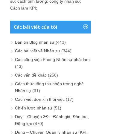
sự
;
cách tính lương
;
công ty nhân sự
;
Cách làm KPI
;
Các bài viết của tôi
Bản tin Blog nhân sự
(443)
Các bài viết về Nhân sự
(344)
Các công việc Phòng Nhân sự phải làm
(43)
Các vấn đề khác
(258)
Cách thức tăng thu nhập trong nghề
Nhân sự
(31)
Cách viết đơn xin thôi việc
(17)
Chiến lược nhân sự
(51)
Dạy – Chuyện 3Đ – Đánh giá, Đào tạo,
Động lực
(470)
Dùng – Chuyện Quản lý nhân sự (KPI,