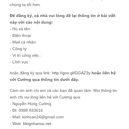
chúng ta tốt hơn.
Để đăng ký, cả nhà vui lòng để lại thông tin ở bài viết
này với các nội dung:
- Họ và tên:
- Điện thoại:
- Mail cá nhân:
- Công ty:
- Vị trí công việc :
- Lĩnh vực :
hoặc đăng ký qua link:
http://goo.gl/GGAZ3y
hoặc liên hệ
với Cường qua thông tin dưới đây.
Cám ơn anh chị em và các bạn đã quan tâm. Mọi thông tin
anh chị vui lòng liên hệ với Cường qua:
- Nguyễn Hùng Cường
- Đt: 0988 833616
- Mail: kinhcan24@gmail.com
- Web:
blognhansu.net