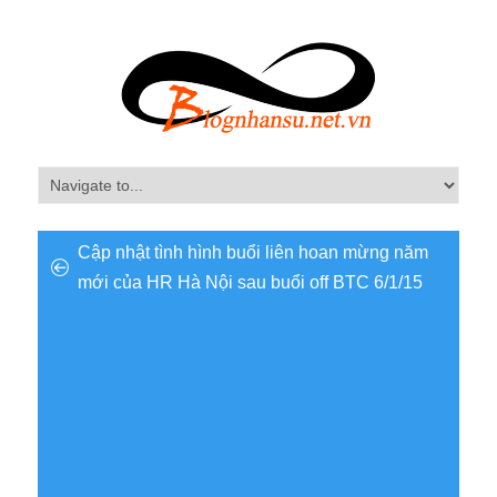
Cập nhật tình hình buổi liên hoan mừng năm
mới của HR Hà Nội sau buổi off BTC 6/1/15