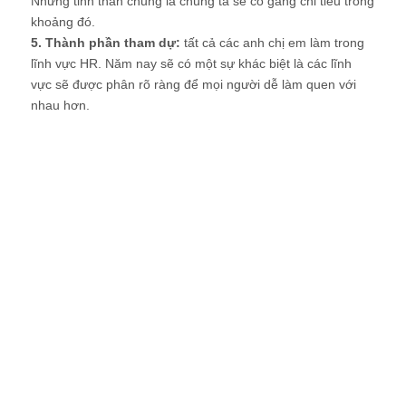
Nhưng tinh thần chung là chúng ta sẽ cố gắng chi tiêu trong
khoảng đó.
5. Thành phần tham dự:
tất cả các anh chị em làm trong
lĩnh vực HR. Năm nay sẽ có một sự khác biệt là các lĩnh
vực sẽ được phân rõ ràng để mọi người dễ làm quen với
nhau hơn.