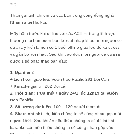
sự
;
Thân gửi anh chị em và các bạn trong cộng đồng nghề
Nhân sự tại Hà Nội,
Mấy hôm trước khi offline với các ACE Hr trong lĩnh vực
thương mại bán buôn bán lẻ xuất nhập khẩu, mọi người có
đưa ra ý kiến là nên có 1 buổi offline giao lưu để xả stress
và gắn bó với nhau. Sau khi trao đổi, mọi người đã đưa ra
được 1 số phác thảo ban đầu:
1. Địa điểm:
+ Liên hoan giao lưu: Vườn treo Pacific 281 Đội Cấn
+ Karaoke giải trí: 202 Đội cấn
2.Thời gian: Trưa thứ 7 ngày 24/1 lúc 12h15 tại vườn
treo Pacific
3. Số lượng dự kiến:
100 – 120 người tham dự.
4. Share chi phí :
dự kiến chúng ta sẽ cùng nhau góp mỗi
người 150k. Sau khi ăn nếu thừa chúng ta sẽ để lại hát
karaoke còn nếu thiếu chúng ta sẽ cùng nhau góp vào.