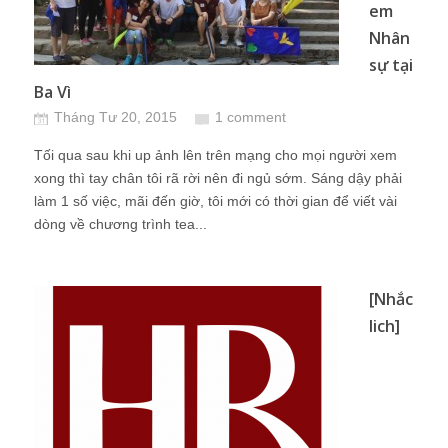
em
Nhân
sự tại
Ba Vì
Tháng Tư 20, 2015
1 comment
Tối qua sau khi up ảnh lên trên mạng cho mọi người xem
xong thì tay chân tôi rã rời nên đi ngủ sớm. Sáng dậy phải
làm 1 số việc, mãi đến giờ, tôi mới có thời gian để viết vài
dòng về chương trình tea...
[Nhắc
lich]