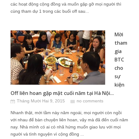
các hoạt động cộng đồng và muốn gặp gỡ mọi người thì
cùng tham dự 1 trong các buổi off sau...
Mời
tham
gia
BTC
cho
sự
kiện
Off liên hoan gặp mặt cuối năm tại Hà Nội...
Tháng Mười Hai 9, 2015
no comments
Nhanh thật, mới tầm này năm ngoái, mọi người còn ngồi
với nhau để bàn chuyện liên hoan, vậy mà đã đến cuối năm
nay. Nhà mình có ai có nhã hứng muốn giao lưu với mọi
người và tình nguyện vì cộng đồng ...