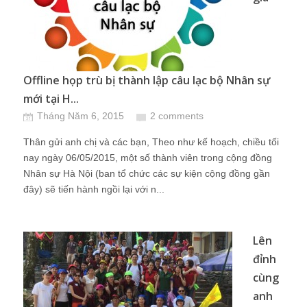
Offline họp trù bị thành lập câu lạc bộ Nhân sự
mới tại H...
Tháng Năm 6, 2015
2 comments
Thân gửi anh chị và các bạn, Theo như kế hoạch, chiều tối
nay ngày 06/05/2015, một số thành viên trong cộng đồng
Nhân sự Hà Nội (ban tổ chức các sự kiện cộng đồng gần
đây) sẽ tiến hành ngồi lại với n...
Lên
đỉnh
cùng
anh