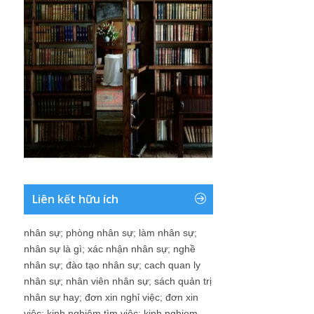
Liên kết hữu ích
nhân sự
;
phòng nhân sự
;
làm nhân sự
;
nhân sự là gì
;
xác nhận nhân sự
;
nghề
nhân sự
;
đào tạo nhân sự
;
cach quan ly
nhân sự
;
nhân viên nhân sự
;
sách quản trị
nhân sự hay
;
đơn xin nghỉ việc
;
đơn xin
việc
;
kinh nghiệm tìm việc
;
kinh nghiem