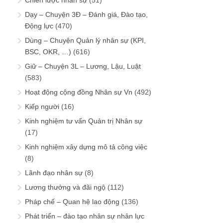
Chiến lược nhân sự
(51)
Dạy – Chuyện 3Đ – Đánh giá, Đào tạo,
Động lực
(470)
Dùng – Chuyện Quản lý nhân sự (KPI,
BSC, OKR, …)
(616)
Giữ – Chuyện 3L – Lương, Lậu, Luật
(583)
Hoạt động cộng đồng Nhân sự Vn
(492)
Kiếp người
(16)
Kinh nghiệm tư vấn Quản trị Nhân sự
(17)
Kinh nghiệm xây dựng mô tả công việc
(8)
Lãnh đạo nhân sự
(8)
Lương thưởng và đãi ngộ
(112)
Pháp chế – Quan hệ lao động
(136)
Phát triển – đào tạo nhân sự nhân lực