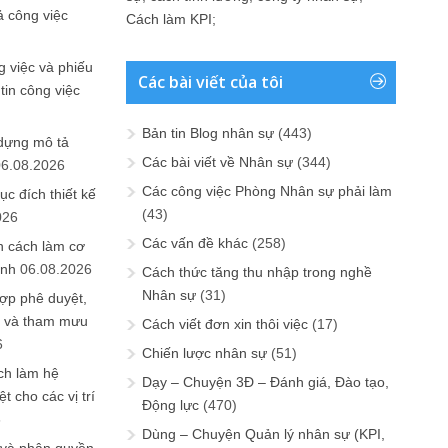
ả công việc
Cách làm KPI
;
 việc và phiếu
Các bài viết của tôi
tin công việc
Bản tin Blog nhân sự
(443)
 dựng mô tả
Các bài viết về Nhân sự
(344)
06.08.2026
Các công việc Phòng Nhân sự phải làm
ục đích thiết kế
(43)
026
Các vấn đề khác
(258)
n cách làm cơ
anh
06.08.2026
Cách thức tăng thu nhập trong nghề
Nhân sự
(31)
ợp phê duyệt,
in và tham mưu
Cách viết đơn xin thôi việc
(17)
6
Chiến lược nhân sự
(51)
ch làm hệ
Dạy – Chuyện 3Đ – Đánh giá, Đào tạo,
t cho các vị trí
Động lực
(470)
6
Dùng – Chuyện Quản lý nhân sự (KPI,