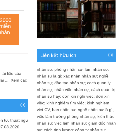
Liên kết hữu ích
nhân sự
;
phòng nhân sự
;
làm nhân sự
;
tài liệu của
nhân sự là gì
;
xác nhận nhân sự
;
nghề
i ....
Xem các
nhân sự
;
đào tạo nhân sự
;
cach quan ly
nhân sự
;
nhân viên nhân sự
;
sách quản trị
nhân sự hay
;
đơn xin nghỉ việc
;
đơn xin
việc
;
kinh nghiệm tìm việc
;
kinh nghiem
viet CV
;
ban nhân sự
;
nghề nhân sự là gì
;
việc làm trưởng phòng nhân sự
;
kiến thức
n từ, thuật ngữ
nhân sự
;
việc làm nhân sự
;
giám đốc nhân
07.08.2026
sự
;
cách tính lương
;
công ty nhân sự
;