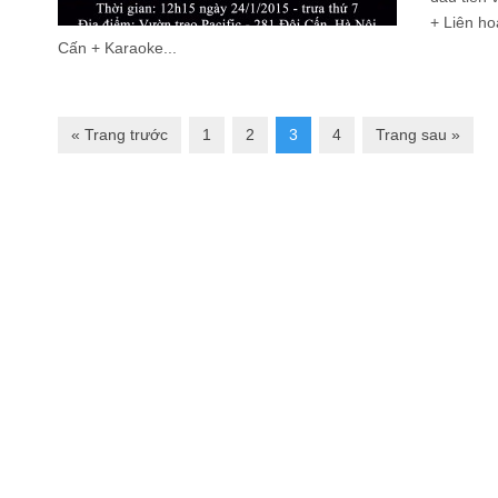
+ Liên ho
Cấn + Karaoke...
« Trang trước
1
2
3
4
Trang sau »