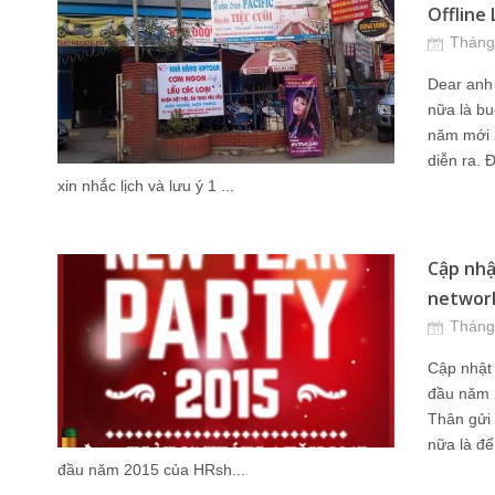
Offline 
Tháng
Dear anh 
nữa là bu
năm mới 
diễn ra. 
xin nhắc lịch và lưu ý 1 ...
Cập nhậ
network
Tháng
Cập nhật 
đầu năm 
Thân gửi 
nữa là đế
đầu năm 2015 của HRsh...