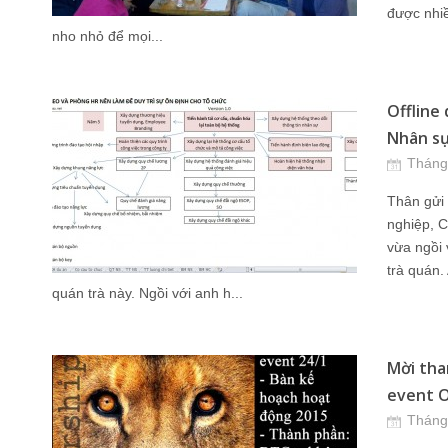
được nhiề
nho nhỏ để mọi...
Offline
Nhân sự 
Tháng
Thân gửi 
nghiệp, C
vừa ngồi
trà quán.
quán trà này. Ngồi với anh h...
Mời tha
event O
Tháng