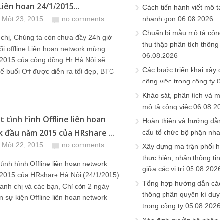
Liên hoan 24/1/2015...
Cách tiến hành viết mô t
 Một 23, 2015
no comments
nhanh gọn
06.08.2026
Chuẩn bị mẫu mô tả công
chị, Chúng ta còn chưa đầy 24h giờ
thu thập phân tích thông 
ổi offline Liên hoan network mừng
06.08.2026
2015 của cộng đồng Hr Hà Nội sẽ
Các bước triển khai xây
Để buổi Off được diễn ra tốt đẹp, BTC
công việc trong công ty
Khảo sát, phân tích và m
mô tả công việc
06.08.2
t tình hình Offline liên hoan
Hoàn thiện và hướng dẫ
 đầu năm 2015 của HRshare ...
cấu tổ chức bộ phận nh
 Một 22, 2015
no comments
Xây dựng ma trận phối h
thực hiện, nhận thông t
tình hình Offline liên hoan network
giữa các vị trí
05.08.202
2015 của HRshare Hà Nội (24/1/2015)
Tổng hợp hướng dẫn cá
anh chị và các bạn, Chỉ còn 2 ngày
thống phân quyền kí duyệ
n sự kiện Offline liên hoan network
trong công ty
05.08.202