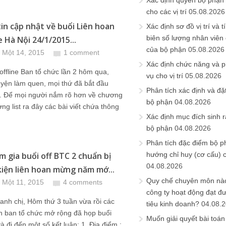
Xác định quyền bộ phận
cho các vị trí
05.08.2026
in cập nhật về buổi Liên hoan
Xác định sơ đồ vị trí và t
biên số lượng nhân viên c
 Hà Nội 24/1/2015...
của bộ phận
05.08.2026
 Một 14, 2015
1 comment
Xác định chức năng và 
offline Ban tổ chức lần 2 hôm qua,
vụ cho vị trí
05.08.2026
yện làm quen, mọi thứ đã bắt đầu
Phân tích xác định và đặt 
 Để mọi người nắm rõ hơn về chương
bộ phận
04.08.2026
ờng list ra đây các bài viết chứa thông
Xác định mục đích sinh ra
bộ phận
04.08.2026
Phân tích đặc điểm bộ p
m gia buổi off BTC 2 chuẩn bị
hướng chỉ huy (cơ cấu) 
04.08.2026
kiện liên hoan mừng năm mớ...
Quy chế chuyên môn nào
 Một 11, 2015
4 comments
công ty hoạt động đạt đ
anh chị, Hôm thứ 3 tuần vừa rồi các
tiêu kinh doanh?
04.08.
n ban tổ chức mở rộng đã họp buổi
Muốn giải quyết bài toán
và đi đến một số kết luận: 1. Địa điểm :