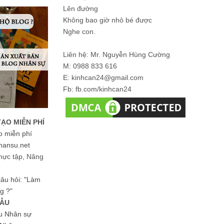
Lên đường
Không bao giờ nhỏ bé được
Nghe con.
Liên hệ: Mr. Nguyễn Hùng Cường
M: 0988 833 616
E: kinhcan24@gmail.com
Fb: fb.com/kinhcan24
TẠO MIỄN PHÍ
o miễn phí
hansu.net
hực tập, Nâng
 câu hỏi: "Làm
g ?"
MẪU
ệu Nhân sự