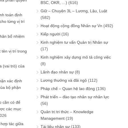
 và phân quyền
BSC, OKR, …)
(616)
Giữ – Chuyện 3L – Lương, Lậu, Luật
ính toán định
(582)
ho từng vị trí
Hoạt động cộng đồng Nhân sự Vn
(492)
Kiếp người
(16)
phân bổ nhiệm
Kinh nghiệm tư vấn Quản trị Nhân sự
(17)
tên vị trí trong
Kinh nghiệm xây dựng mô tả công việc
(8)
 (vai trò) của
Lãnh đạo nhân sự
(8)
Lương thưởng và đãi ngộ
(112)
hận xác định
của bộ phận
Pháp chế – Quan hệ lao động
(136)
Phát triển – đào tạo nhân sự nhân lực
 cần có để
(56)
ược các mục
Quản trị tri thức – Knowledge
2026
Management
(19)
 hợp tác giữa
Tài liệu nhân sự
(133)