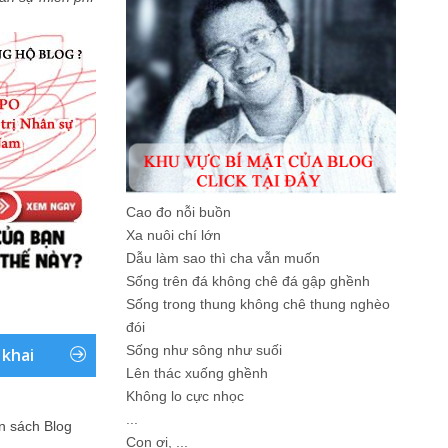
Cao đo nỗi buồn
Xa nuôi chí lớn
Dẫu làm sao thì cha vẫn muốn
Sống trên đá không chê đá gập ghềnh
Sống trong thung không chê thung nghèo
đói
Sống như sông như suối
 khai
Lên thác xuống ghềnh
Không lo cực nhọc
...
ản sách Blog
Con ơi, ...