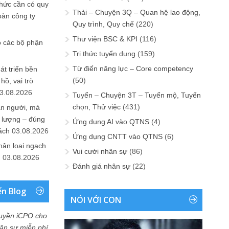
chức cần có quy
Thải – Chuyện 3Q – Quan hệ lao động,
oàn công ty
Quy trình, Quy chế
(220)
Thư viện BSC & KPI
(116)
o các bộ phận
Tri thức tuyển dụng
(159)
Từ điển năng lực – Core competency
át triển bền
(50)
ồ, vai trò
3.08.2026
Tuyển – Chuyện 3T – Tuyển mộ, Tuyển
chọn, Thử việc
(431)
ần người, mà
 lượng – đúng
Ứng dụng AI vào QTNS
(4)
ách
03.08.2026
Ứng dụng CNTT vào QTNS
(6)
hân loại ngạch
Vui cười nhân sự
(86)
n
03.08.2026
Đánh giá nhân sự
(22)
ển Blog
NÓI VỚI CON
uyền iCPO cho
Nhân sự miễn phí