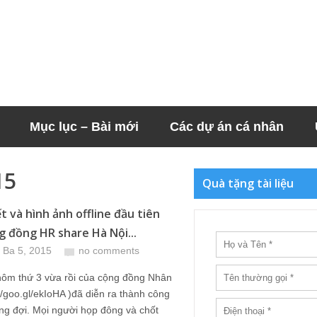
Mục lục – Bài mới
Các dự án cá nhân
15
Quà tặng tài liệu
t và hình ảnh offline đầu tiên
g đồng HR share Hà Nội...
 Ba 5, 2015
no comments
hôm thứ 3 vừa rồi của cộng đồng Nhân
://goo.gl/ekIoHA )đã diễn ra thành công
ng đợi. Mọi người họp đông và chốt