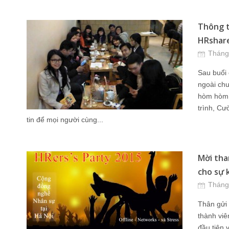
Thông t
HRshare
Tháng
Sau buổi 
ngoài chu
hòm hòm.
trình, Cư
tin để mọi người cùng...
Mời tha
cho sự 
Tháng
Thân gửi 
thành viê
đầu tiên 