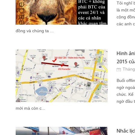
Tôi nghĩ 
là một m
cộng đồn
các anh c
đồng và chúng ta ...
Hình ản
2015 củ
Tháng
Buổi offl
ngờ ngoài
chức. Kể 
ngờ đầu t
mới mà còn c...
Nhắc lị