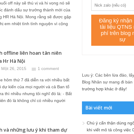
buổi off này sẽ thú vị và hi vọng nó sẽ
ốc đánh dấu sự trưởng thành mới của
g HR Hà Nội. Mong rằng sẽ được gặp
hị em nhiệt tình tình nguyện vì cộng
h offline liên hoan tân niên
a Hr Hà Nội
 Một 26, 2015
1 comment
Lưu ý: Các bên lừa đảo, lấy 
ine hôm thứ 7 đã diễn ra với nhiều bất
Blog Nhân sự mang đi bán lạ
 dự kiến của mọi người và cả Ban tổ
trường hợp khác ở đây!
ra thì nhiều nhưng tôi nghĩ đó là: - Bất
iên đó là không chỉ có nhiều người
Bài viết mới
Chú ý cẩn thận dùng ngô
ch và những lưu ý khi tham dự
khi viết mô tả công việc