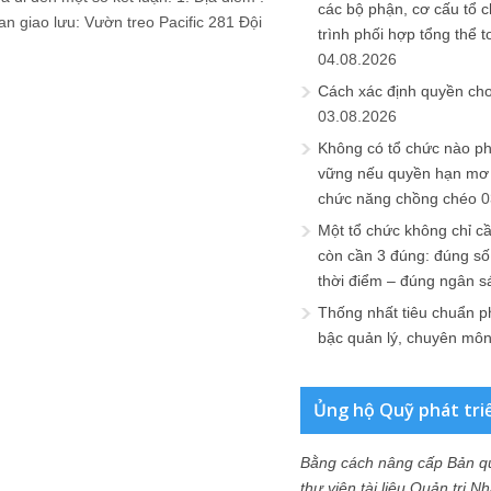
các bộ phận, cơ cấu tổ 
an giao lưu: Vườn treo Pacific 281 Đội
trình phối hợp tổng thể t
04.08.2026
Cách xác định quyền ch
03.08.2026
Không có tổ chức nào ph
vững nếu quyền hạn mơ h
chức năng chồng chéo
0
Một tổ chức không chỉ c
còn cần 3 đúng: đúng số
thời điểm – đúng ngân s
Thống nhất tiêu chuẩn p
bậc quản lý, chuyên mô
Ủng hộ Quỹ phát tri
Bằng cách nâng cấp Bản q
thư viện tài liệu Quản trị 