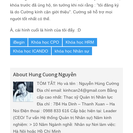
khóa trước đã ủng hộ, tin tưởng khi nói rằng : "tôi đăng ký
là do Cường kính cận giới thiệu". Cường sẽ hỗ trợ mọi
người tốt nhất có thể.
À, cái hình cuối là hình của tôi đấy. :D
iBegin
Khóa học CPO
Khóa học HRM
Khóa học ICANDO
khóa học Nhân sự
About Hung Cuong Nguyễn
TÓM TẮT: Họ và tên : Nguyễn Hùng Cường
Địa chỉ email: kinhcan24@gmail.com Bằng
cấp cao nhất: Thạc sỹ Quản trị Nhân lực
Địa chỉ : 7B4 Ha Dinh – Thanh Xuan – Ha
Noi Điện thoại : 0988 833 616 Cấp bậc hiện tại: Leader
(CEO/ Tư vấn Hệ thống Quản trị Nhân sự) Năm kinh
nghiệm: > 10 Năm Ngành nghề: Nhân sự Nơi làm việc:
Hà Nội hoặc Hồ Chí Minh