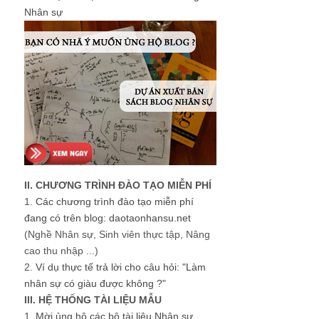
Nhân sự
II. CHƯƠNG TRÌNH ĐÀO TẠO MIỄN PHÍ
1.
Các chương trình đào tạo miễn phí
đang có trên blog: daotaonhansu.net
(Nghề Nhân sự, Sinh viên thực tập, Nâng
cao thu nhập ...)
2.
Ví dụ thực tế trả lời cho câu hỏi: "Làm
nhân sự có giàu được không ?"
III. HỆ THỐNG TÀI LIỆU MẪU
1.
Mời ủng hộ các bộ tài liệu Nhân sự