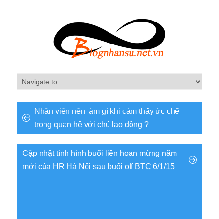
Nhân viên nên làm gì khi cảm thấy ức chế
trong quan hệ với chủ lao động ?
Cập nhật tình hình buổi liên hoan mừng năm
mới của HR Hà Nội sau buổi off BTC 6/1/15