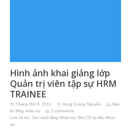
Hình ảnh khai giảng lớp
Quản trị viên tập sự HRM
TRAINEE
Tháng Một 8, 2015
Hung Cuong Nguyễn
Bản
tin Blog nhân sự
3 comments
Link tài trợ:
Seri sách Blog Nhân sự
; Đĩa CD
tài liệu Nhân
sự
;