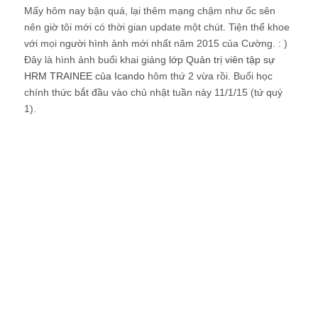
Mấy hôm nay bận quá, lại thêm mạng chậm như ốc sên
nên giờ tôi mới có thời gian update một chút. Tiện thể khoe
với mọi người hình ảnh mới nhất năm 2015 của Cường. : )
Đây là hình ảnh buổi khai giảng
lớp Quản trị viên tập sự
HRM TRAINEE của Icando
hôm thứ 2 vừa rồi. Buổi học
chính thức bắt đầu vào chủ nhật tuần này 11/1/15 (tứ quý
1).