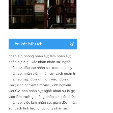
Liên kết hữu ích
nhân sự
;
phòng nhân sự
;
làm nhân sự
;
nhân sự là gì
;
xác nhận nhân sự
;
nghề
nhân sự
;
đào tạo nhân sự
;
cach quan ly
nhân sự
;
nhân viên nhân sự
;
sách quản trị
nhân sự hay
;
đơn xin nghỉ việc
;
đơn xin
việc
;
kinh nghiệm tìm việc
;
kinh nghiem
viet CV
;
ban nhân sự
;
nghề nhân sự là gì
;
việc làm trưởng phòng nhân sự
;
kiến thức
nhân sự
;
việc làm nhân sự
;
giám đốc nhân
sự
;
cách tính lương
;
công ty nhân sự
;