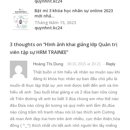
quynhnt.kc24
Bật mí 3 khóa học nhân sự online 2023
mới nhấ...
Tháng Năm 15, 2023
quynhnt.kc24
3 thoughts on “
Hình ảnh khai giảng lớp Quản trị
viên tập sự HRM TRAINEE
”
Hoàng Thị Dung
-
08.01.2015 at 20:21
Reply
Thật buồn vì tìm hiểu về nhân sự muộn sau khi
đăng kí khóa học nhân sự ban đầu chủ yếu là
muốn đi thực tập thật sự ,em mới được biết đến anh và tìm
hiểu về anh .Sau buổi khai giảng e và 2 đúa bạn nữa cùng
về.Trên đường về anh ko biết 3 đúa chúng em như thế nào
đâu.Đứa nào cũng ấn tượng và quý mến anh lắm đó,đúa
nào cũng trầm trồ tranh nhau nói.Ui tao thích anh Cường
dã man.Anh đẹp trai hơn trên ảnh nhiều, cực thân thiện,hòa
đồng ( ^_^) thích nhất chi tiết anh nhô người lên lấy miếng