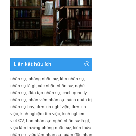
Liên kết hữu ích
nhân sự
;
phòng nhân sự
;
làm nhân sự
;
nhân sự là gì
;
xác nhận nhân sự
;
nghề
nhân sự
;
đào tạo nhân sự
;
cach quan ly
nhân sự
;
nhân viên nhân sự
;
sách quản trị
nhân sự hay
;
đơn xin nghỉ việc
;
đơn xin
việc
;
kinh nghiệm tìm việc
;
kinh nghiem
viet CV
;
ban nhân sự
;
nghề nhân sự là gì
;
việc làm trưởng phòng nhân sự
;
kiến thức
nhân sự
;
việc làm nhân sự
;
giám đốc nhân