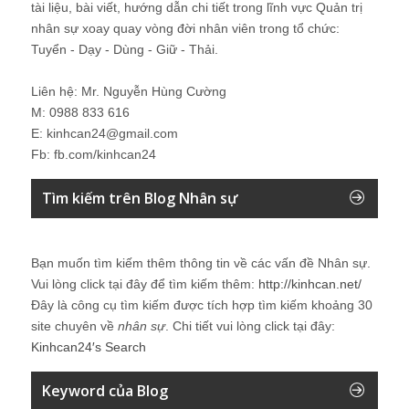
tài liệu, bài viết, hướng dẫn chi tiết trong lĩnh vực Quản trị
nhân sự xoay quay vòng đời nhân viên trong tổ chức:
Tuyển - Dạy - Dùng - Giữ - Thải.
Liên hệ: Mr. Nguyễn Hùng Cường
M: 0988 833 616
E: kinhcan24@gmail.com
Fb: fb.com/kinhcan24
Tìm kiếm trên Blog Nhân sự
Bạn muốn tìm kiếm thêm thông tin về các vấn đề
Nhân sự
.
Vui lòng click tại đây để tìm kiếm thêm:
http://kinhcan.net/
Đây là công cụ tìm kiếm được tích hợp tìm kiếm khoảng 30
site chuyên về
nhân sự
. Chi tiết vui lòng click tại đây:
Kinhcan24′s Search
Keyword của Blog