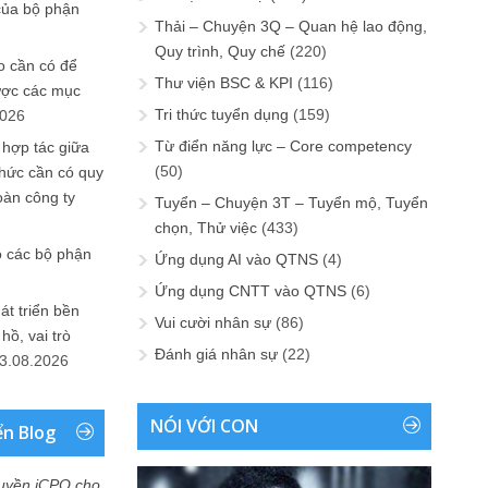
của bộ phận
Thải – Chuyện 3Q – Quan hệ lao động,
Quy trình, Quy chế
(220)
 cần có để
Thư viện BSC & KPI
(116)
ược các mục
Tri thức tuyển dụng
(159)
2026
Từ điển năng lực – Core competency
 hợp tác giữa
(50)
chức cần có quy
oàn công ty
Tuyển – Chuyện 3T – Tuyển mộ, Tuyển
chọn, Thử việc
(433)
o các bộ phận
Ứng dụng AI vào QTNS
(4)
Ứng dụng CNTT vào QTNS
(6)
át triển bền
Vui cười nhân sự
(86)
ồ, vai trò
Đánh giá nhân sự
(22)
3.08.2026
NÓI VỚI CON
ển Blog
uyền iCPO cho