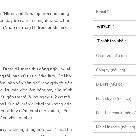
ề "Nhân viên thực tập mới nên làm gì
a lên đây để cả nhà cùng đọc. Các bạn
 :
(Nhân sự mới) Hr fresher khi mới
. Đừng để mình thụ động ngồi im, ai
g rồi, nên cứ tự tin. Vào làm, lúc khởi
àm, sắp xếp bàn ghế, các giấy tờ trên
do-list, các việc làm hôm nay của mình.
ếu gấp thì trả lời họ ngay, tuỳ cơ mà
ail rủ cuối tuần đi chơi thì không gấp
email hay điện thoại cho khách, nếu
ông việc, ngại gì.
c giấy tờ không dùng nữa, còn 1 mặt thì