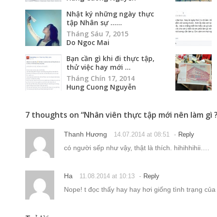
Nhật ký những ngày thực
tập Nhân sự …...
Tháng Sáu 7, 2015
Do Ngoc Mai
Bạn cần gì khi đi thực tập,
thử việc hay mới ...
Tháng Chín 17, 2014
Hung Cuong Nguyễn
7 thoughts on “
Nhân viên thực tập mới nên làm gì 
Thanh Hương
-
14.07.2014 at 08:51
Reply
có người sếp như vậy, thật là thích. hihihhihii….
Ha
-
11.08.2014 at 10:13
Reply
Nope! t đọc thấy hay hay hơi giống tình trạng của 