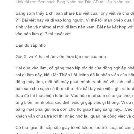
Link tài trợ:
Seri sách Blog Nhân sự
; Đĩa CD
tài liệu Nhân sự
;
Sáng sớm thấy 1 chị bạn share bài viết của Tony viết về chủ đ
?". Bài viết hay và đi vào lòng người. Vì thế tôi mạn phép đư
sinh viên và những ai mới đi làm nên xem. Bài này kết hợp với
vào nên làm gì ?
thì tuyệt vời.
Dặn dò sắp nhỏ
Gửi X, và Y, hai nhân viên thực tập mới của anh.
Hai đứa vào làm, cố gắng theo kịp tốc độ của đồng nghiệp nhé
sai gì làm nấy, kiểu Mr Thiên Lôi. Mình đã là nhân viên của hãn
động máy tính, mất hết mấy phút, mình tranh thủ vệ sinh chỗ l
bàn sao cho sạch sẽ thơm tho. Rồi bắt tay vào việc, ghi ra to-
Sau đó thì thực hiện tuần tự. Vào hộp mail xem có ai gửi thư, n
ứng biến, mình phải xác định việc gì gấp việc gì không. Ví dụ m
bằng mail phải gửi hoá đơn cho họ giao hàng sáng nay....Các 
khách vẫn chưa trả lời thì nhắc nhở lại, quan hệ công việc và c
Có thời gian thì sắp xếp giấy tờ vô folder, lưu trữ. Loại bỏ cá