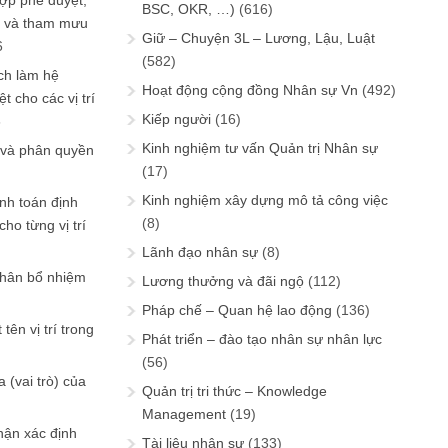
ợp phê duyệt,
BSC, OKR, …)
(616)
in và tham mưu
Giữ – Chuyện 3L – Lương, Lậu, Luật
6
(582)
ch làm hệ
Hoạt động cộng đồng Nhân sự Vn
(492)
t cho các vị trí
Kiếp người
(16)
6
Kinh nghiệm tư vấn Quản trị Nhân sự
 và phân quyền
(17)
Kinh nghiệm xây dựng mô tả công việc
ính toán định
(8)
ho từng vị trí
Lãnh đạo nhân sự
(8)
phân bổ nhiệm
Lương thưởng và đãi ngộ
(112)
Pháp chế – Quan hệ lao động
(136)
tên vị trí trong
Phát triển – đào tạo nhân sự nhân lực
(56)
 (vai trò) của
Quản trị tri thức – Knowledge
Management
(19)
hận xác định
Tài liệu nhân sự
(133)