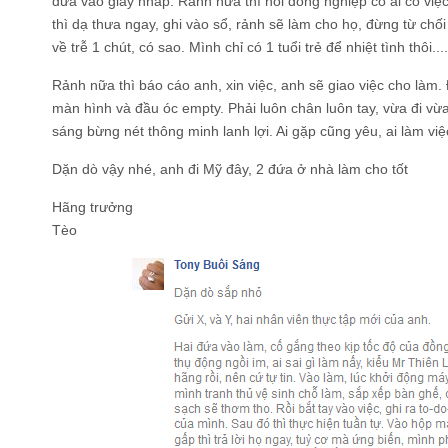
đưa vào giấy nháp. Rảnh nữa thì hỏi đồng nghiệp có ai có việ
thì dạ thưa ngay, ghi vào sổ, rảnh sẽ làm cho họ, đừng từ chối
về trễ 1 chút, có sao. Mình chỉ có 1 tuổi trẻ để nhiệt tình thôi....
Rảnh nữa thì báo cáo anh, xin việc, anh sẽ giao việc cho làm.
màn hình và đầu óc empty. Phải luôn chân luôn tay, vừa đi vừ
sáng bừng nét thông minh lanh lợi. Ai gặp cũng yêu, ai làm vi
Dặn dò vậy nhé, anh đi Mỹ đây, 2 đứa ở nhà làm cho tốt
Hãng trưởng
Tèo