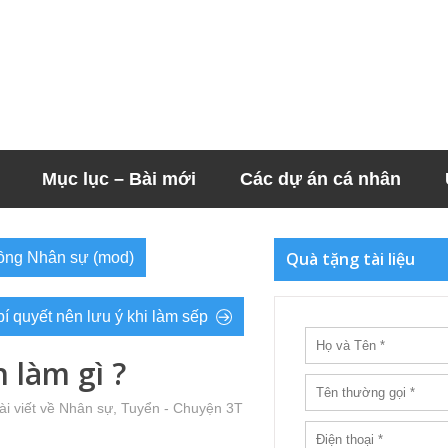
Mục lục – Bài mới
Các dự án cá nhân
Quà tặng tài liệu
 đồng Nhân sự (mod)
í quyết nên lưu ý khi làm sếp
 làm gì ?
ài viết về Nhân sự
,
Tuyển - Chuyện 3T