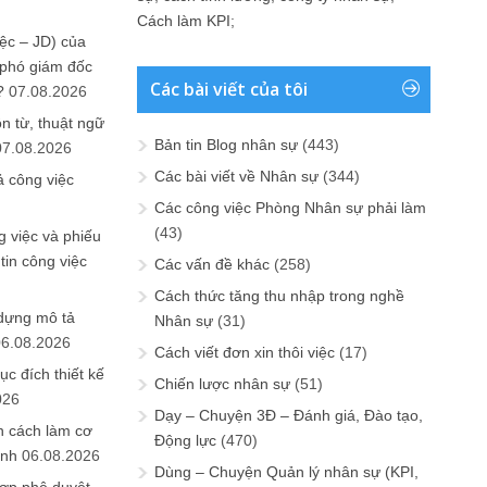
Cách làm KPI
;
ệc – JD) của
 phó giám đốc
Các bài viết của tôi
?
07.08.2026
n từ, thuật ngữ
Bản tin Blog nhân sự
(443)
07.08.2026
Các bài viết về Nhân sự
(344)
ả công việc
Các công việc Phòng Nhân sự phải làm
(43)
 việc và phiếu
tin công việc
Các vấn đề khác
(258)
Cách thức tăng thu nhập trong nghề
 dựng mô tả
Nhân sự
(31)
06.08.2026
Cách viết đơn xin thôi việc
(17)
ục đích thiết kế
Chiến lược nhân sự
(51)
026
Dạy – Chuyện 3Đ – Đánh giá, Đào tạo,
n cách làm cơ
Động lực
(470)
anh
06.08.2026
Dùng – Chuyện Quản lý nhân sự (KPI,