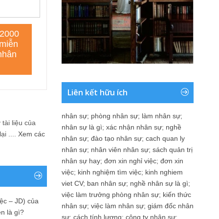
Liên kết hữu ích
nhân sự
;
phòng nhân sự
;
làm nhân sự
;
tài liệu của
nhân sự là gì
;
xác nhận nhân sự
;
nghề
i ....
Xem các
nhân sự
;
đào tạo nhân sự
;
cach quan ly
nhân sự
;
nhân viên nhân sự
;
sách quản trị
nhân sự hay
;
đơn xin nghỉ việc
;
đơn xin
việc
;
kinh nghiệm tìm việc
;
kinh nghiem
viet CV
;
ban nhân sự
;
nghề nhân sự là gì
;
việc làm trưởng phòng nhân sự
;
kiến thức
ệc – JD) của
nhân sự
;
việc làm nhân sự
;
giám đốc nhân
n là gì?
sự
;
cách tính lương
;
công ty nhân sự
;