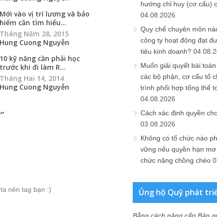
hướng chỉ huy (cơ cấu) 
Mới vào vị trí lương và bảo
04.08.2026
hiểm cần tìm hiểu...
Quy chế chuyên môn nào
Tháng Năm 28, 2015
công ty hoạt động đạt đ
Hung Cuong Nguyễn
tiêu kinh doanh?
04.08.
10 kỹ năng cần phải học
Muốn giải quyết bài toán
trước khi đi làm R...
các bộ phận, cơ cấu tổ 
Tháng Hai 14, 2014
Hung Cuong Nguyễn
trình phối hợp tổng thể t
04.08.2026
Cách xác định quyền ch
?
”
03.08.2026
Không có tổ chức nào ph
vững nếu quyền hạn mơ h
chức năng chồng chéo
0
ta nên tag bạn :)
Ủng hộ Quỹ phát tri
Bằng cách nâng cấp Bản q