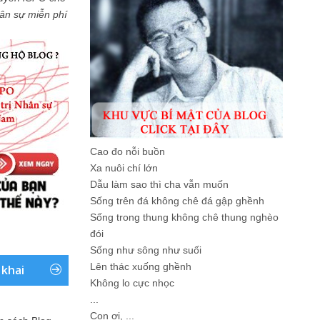
Nhân sự miễn phí
Cao đo nỗi buồn
Xa nuôi chí lớn
Dẫu làm sao thì cha vẫn muốn
Sống trên đá không chê đá gập ghềnh
Sống trong thung không chê thung nghèo
đói
Sống như sông như suối
Lên thác xuống ghềnh
 khai
Không lo cực nhọc
...
Con ơi, ...