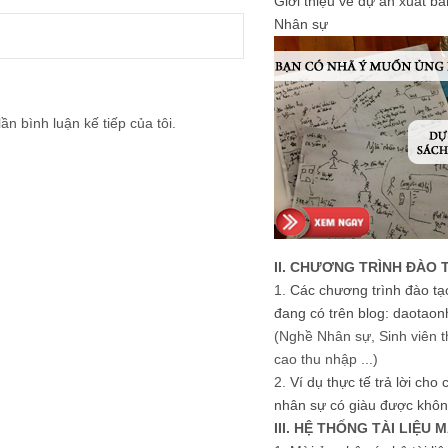
Giới thiệu về dự án xuất b
Nhân sự
ần bình luận kế tiếp của tôi.
II. CHƯƠNG TRÌNH ĐÀO 
1.
Các chương trình đào tạ
đang có trên blog: daotaon
(Nghề Nhân sự, Sinh viên t
cao thu nhập ...)
2.
Ví dụ thực tế trả lời cho
nhân sự có giàu được khôn
III. HỆ THỐNG TÀI LIỆU 