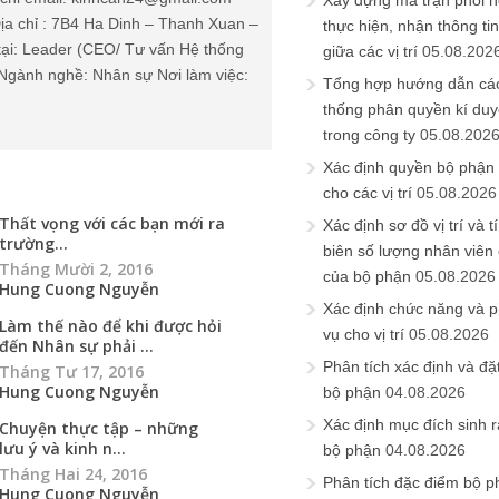
Xây dựng ma trận phối h
ịa chỉ : 7B4 Ha Dinh – Thanh Xuan –
thực hiện, nhận thông t
tại: Leader (CEO/ Tư vấn Hệ thống
giữa các vị trí
05.08.202
Ngành nghề: Nhân sự Nơi làm việc:
Tổng hợp hướng dẫn cá
thống phân quyền kí duyệ
trong công ty
05.08.202
Xác định quyền bộ phận
cho các vị trí
05.08.2026
Thất vọng với các bạn mới ra
Xác định sơ đồ vị trí và t
trường...
biên số lượng nhân viên c
Tháng Mười 2, 2016
của bộ phận
05.08.2026
Hung Cuong Nguyễn
Xác định chức năng và 
Làm thế nào để khi được hỏi
vụ cho vị trí
05.08.2026
đến Nhân sự phải ...
Phân tích xác định và đặt 
Tháng Tư 17, 2016
Hung Cuong Nguyễn
bộ phận
04.08.2026
Xác định mục đích sinh ra
Chuyện thực tập – những
lưu ý và kinh n...
bộ phận
04.08.2026
Tháng Hai 24, 2016
Phân tích đặc điểm bộ p
Hung Cuong Nguyễn