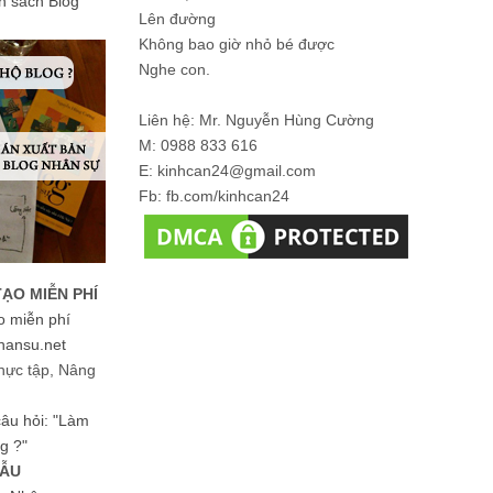
ản sách Blog
Lên đường
Không bao giờ nhỏ bé được
Nghe con.
Liên hệ: Mr. Nguyễn Hùng Cường
M: 0988 833 616
E: kinhcan24@gmail.com
Fb: fb.com/kinhcan24
TẠO MIỄN PHÍ
o miễn phí
hansu.net
hực tập, Nâng
 câu hỏi: "Làm
g ?"
MẪU