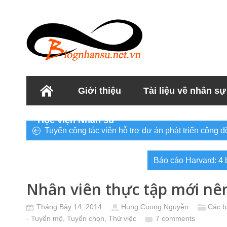
Giới thiệu
Tài liệu về nhân sự
Học viện Nhân sư
Tuyển cộng tác viên hỗ trợ dự án phát triển cộng
Báo cáo Harvard: 4 b
Nhân viên thực tập mới nên
Tháng Bảy 14, 2014
Hung Cuong Nguyễn
Các b
- Tuyển mộ, Tuyển chọn, Thử việc
7 comments