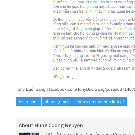
Tony Buổi Sáng | facebook.com/TonyBuoiSang/posts/6371407
Hr fresher
nhân sự mới
nhân viên mới nên làm gì
About Hung Cuong Nguyễn
TÓM TẮT: Họ và tên : Nguyễn Hùng Cường Địa 