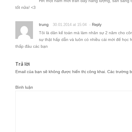
HR một năm mới tràn đầy năng lượng, sẵn sàng t
tốt nữa! <3
trung
-
30.01.2014 at 15:04
Reply
Tôi là dân kế toán mà làm nhân sự 2 năm cho cô
sự thật hấp dẫn và luôn có nhiều cái mới để họ
thấp đâu các bạn
Trả lời
Email của bạn sẽ không được hiển thị công khai.
Các trường b
Bình luận