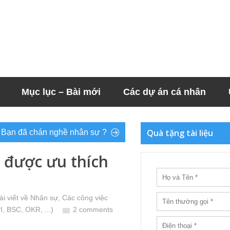
Mục lục – Bài mới
Các dự án cá nhân
Quà tặng tài liệu
Bạn đã chán nghề nhân sự ?
 được ưu thích
ài viết về Nhân sự
,
Các công việc
, BSC, OKR, ...)
2 comments