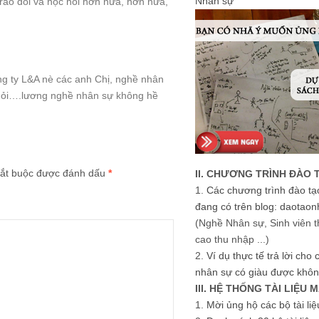
Nhân sự
rao dồi và học hỏi hơn nữa, hơn nữa,
ng ty L&A nè các anh Chị, nghề nhân
c hỏi….lương nghề nhân sự không hề
ắt buộc được đánh dấu
*
II. CHƯƠNG TRÌNH ĐÀO 
1.
Các chương trình đào tạ
đang có trên blog: daotaon
(Nghề Nhân sự, Sinh viên t
cao thu nhập ...)
2.
Ví dụ thực tế trả lời cho
nhân sự có giàu được khôn
III. HỆ THỐNG TÀI LIỆU 
1.
Mời ủng hộ các bộ tài li