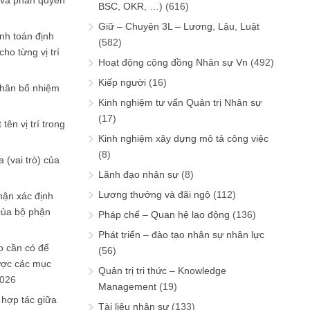
 và phân quyền
BSC, OKR, …)
(616)
Giữ – Chuyện 3L – Lương, Lậu, Luật
ính toán định
(582)
ho từng vị trí
Hoạt động cộng đồng Nhân sự Vn
(492)
Kiếp người
(16)
phân bổ nhiệm
Kinh nghiệm tư vấn Quản trị Nhân sự
(17)
tên vị trí trong
Kinh nghiệm xây dựng mô tả công việc
(8)
 (vai trò) của
Lãnh đạo nhân sự
(8)
Lương thưởng và đãi ngộ
(112)
hận xác định
của bộ phận
Pháp chế – Quan hệ lao động
(136)
Phát triển – đào tạo nhân sự nhân lực
 cần có để
(56)
ược các mục
Quản trị tri thức – Knowledge
2026
Management
(19)
 hợp tác giữa
Tài liệu nhân sự
(133)