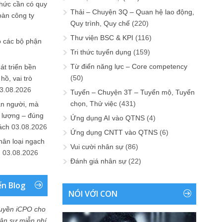
chức cần có quy
Thải – Chuyện 3Q – Quan hệ lao động,
oàn công ty
Quy trình, Quy chế
(220)
Thư viện BSC & KPI
(116)
o các bộ phận
Tri thức tuyển dụng
(159)
Từ điển năng lực – Core competency
át triển bền
(50)
ồ, vai trò
3.08.2026
Tuyển – Chuyện 3T – Tuyển mộ, Tuyển
chọn, Thử việc
(431)
ần người, mà
 lượng – đúng
Ứng dụng AI vào QTNS
(4)
ách
03.08.2026
Ứng dụng CNTT vào QTNS
(6)
hân loại ngạch
Vui cười nhân sự
(86)
n
03.08.2026
Đánh giá nhân sự
(22)
ển Blog
NÓI VỚI CON
uyền iCPO cho
Nhân sự miễn phí