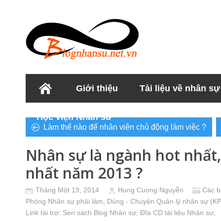
Giới thiệu
Tài liệu về nhân sự
Học viện Nhân sư
Làm thế nào để nhân viên chủ động làm việc ?
Nhân sự là ngành hot nhất,
nhất năm 2013 ?
Tháng Một 19, 2014
Hung Cuong Nguyễn
Các b
Phòng Nhân sự phải làm
,
Dùng - Chuyện Quản lý nhân sự (KPI
Link tài trợ:
Seri sách Blog Nhân sự
; Đĩa CD
tài liệu Nhân sự
;