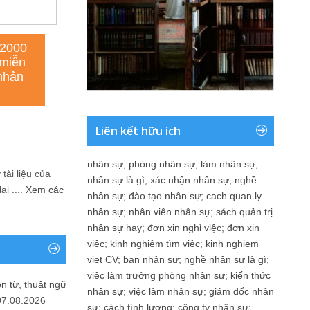
Liên kết hữu ích
nhân sự
;
phòng nhân sự
;
làm nhân sự
;
tài liệu của
nhân sự là gì
;
xác nhận nhân sự
;
nghề
i ....
Xem các
nhân sự
;
đào tạo nhân sự
;
cach quan ly
nhân sự
;
nhân viên nhân sự
;
sách quản trị
nhân sự hay
;
đơn xin nghỉ việc
;
đơn xin
việc
;
kinh nghiệm tìm việc
;
kinh nghiem
viet CV
;
ban nhân sự
;
nghề nhân sự là gì
;
việc làm trưởng phòng nhân sự
;
kiến thức
n từ, thuật ngữ
nhân sự
;
việc làm nhân sự
;
giám đốc nhân
07.08.2026
sự
;
cách tính lương
;
công ty nhân sự
;