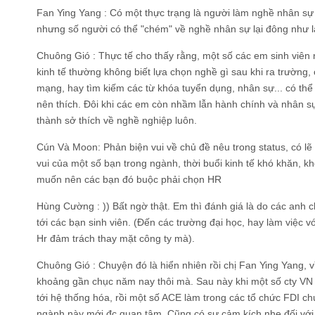
Fan Ying Yang
: Có một thực trạng là người làm nghề nhân sự 
nhưng số người có thể "chém" về nghề nhân sự lại đông như 
Chuông Gió
: Thực tế cho thấy rằng, một số các em sinh viên
kinh tế thường không biết lựa chọn nghề gì sau khi ra trường, 
mạng, hay tìm kiếm các từ khóa tuyển dụng, nhân sự... có thể
nên thích. Đôi khi các em còn nhầm lẫn hành chính và nhân s
thành sở thích về nghề nghiệp luôn.
Cún Và Moon
: Phản biện vui về chủ đề nêu trong status, có l
vui của một số bạn trong ngành, thời buổi kinh tế khó khăn, 
muốn nên các bạn đó buộc phải chọn HR
Hùng Cường
: )) Bất ngờ thật. Em thì đánh giá là do các anh 
tới các bạn sinh viên. (Đến các trường đại học, hay làm việc v
Hr đảm trách thay mặt công ty mà).
Chuông Gió
: Chuyện đó là hiển nhiên rồi chị Fan Ying Yang,
khoảng gần chục năm nay thôi mà. Sau này khi một số cty VN 
tới hệ thống hóa, rồi một số ACE làm trong các tổ chức FDI c
ngành này mới đc quan tâm. Cũng có sự cảm kích nhẹ đối với