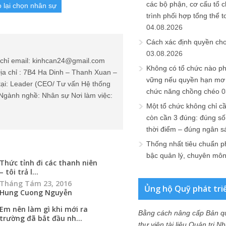
các bộ phận, cơ cấu tổ 
o lại chọn nhân sự
trình phối hợp tổng thể t
04.08.2026
Cách xác định quyền ch
03.08.2026
chỉ email: kinhcan24@gmail.com
Không có tổ chức nào ph
ịa chỉ : 7B4 Ha Dinh – Thanh Xuan –
vững nếu quyền hạn mơ h
tại: Leader (CEO/ Tư vấn Hệ thống
chức năng chồng chéo
0
Ngành nghề: Nhân sự Nơi làm việc:
Một tổ chức không chỉ c
còn cần 3 đúng: đúng số
thời điểm – đúng ngân s
Thống nhất tiêu chuẩn p
bậc quản lý, chuyên mô
Thức tỉnh đi các thanh niên
– tôi trả l...
Tháng Tám 23, 2016
Ủng hộ Quỹ phát tri
Hung Cuong Nguyễn
Em nên làm gì khi mới ra
Bằng cách nâng cấp Bản q
trường đã bắt đầu nh...
thư viện tài liệu Quản trị 