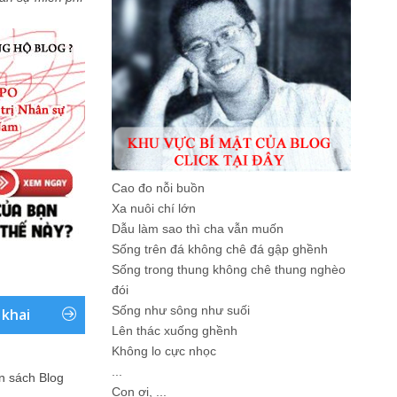
Cao đo nỗi buồn
Xa nuôi chí lớn
Dẫu làm sao thì cha vẫn muốn
Sống trên đá không chê đá gập ghềnh
Sống trong thung không chê thung nghèo
đói
Sống như sông như suối
 khai
Lên thác xuống ghềnh
Không lo cực nhọc
...
ản sách Blog
Con ơi, ...