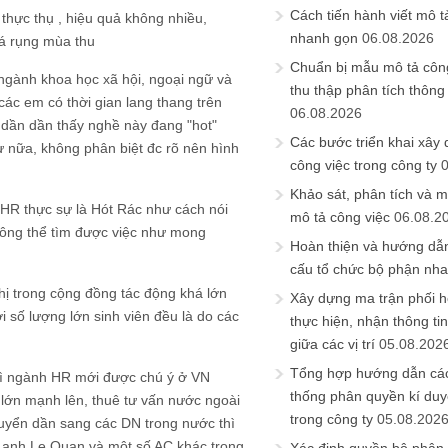
Cách tiến hành viết mô t
thực thụ , hiệu quả không nhiều,
nhanh gọn
06.08.2026
lá rụng mùa thu
Chuẩn bị mẫu mô tả công
 ngành khoa học xã hội, ngoại ngữ và
thu thập phân tích thông 
các em có thời gian lang thang trên
06.08.2026
 dần dần thấy nghề này đang "hot"
Các bước triển khai xây
ự nữa, không phân biệt đc rõ nên hình
công việc trong công ty
Khảo sát, phân tích và m
ẽ HR thực sự là Hót Rác như cách nói
mô tả công việc
06.08.2
không thể tìm được việc như mong
Hoàn thiện và hướng dẫ
cấu tổ chức bộ phận nh
chị trong cộng đồng tác động khá lớn
Xây dựng ma trận phối h
ới số lượng lớn sinh viên đều là do các
thực hiện, nhận thông t
giữa các vị trí
05.08.202
Tổng hợp hướng dẫn cá
 vì ngành HR mới được chú ý ở VN
thống phân quyền kí duyệ
lớn mạnh lên, thuê tư vấn nước ngoài
trong công ty
05.08.202
huyển dần sang các DN trong nước thì
 anh Le Quan và một số AC khác trong