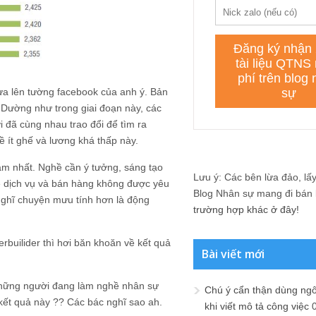
a lên tường facebook của anh ý. Bản
. Dường như trong giai đoạn này, các
i đã cùng nhau trao đổi để tìm ra
ề ít ghế và lương khá thấp này.
àm nhất. Nghề cần ý tưởng, sáng tạo
Lưu ý: Các bên lừa đảo, lấy 
ề dịch vụ và bán hàng không được yêu
Blog Nhân sự mang đi bán lạ
 nghĩ chuyện mưu tính hơn là động
trường hợp khác ở đây!
erbuilider thì hơi băn khoăn về kết quả
Bài viết mới
à những người đang làm nghề nhân sự
Chú ý cẩn thận dùng ngô
kết quả này ?? Các bác nghĩ sao ah.
khi viết mô tả công việc