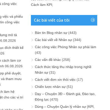
ả công việc
Cách làm KPI
;
 việc và phiếu
Các bài viết của tôi
tin công việc
Bản tin Blog nhân sự
(443)
 dựng mô tả
Các bài viết về Nhân sự
(344)
06.08.2026
Các công việc Phòng Nhân sự phải làm
ục đích thiết kế
(43)
026
Các vấn đề khác
(258)
n cách làm cơ
anh
06.08.2026
Cách thức tăng thu nhập trong nghề
Nhân sự
(31)
ợp phê duyệt,
in và tham mưu
Cách viết đơn xin thôi việc
(17)
6
Chiến lược nhân sự
(51)
ch làm hệ
Dạy – Chuyện 3Đ – Đánh giá, Đào tạo,
t cho các vị trí
Động lực
(470)
6
Dùng – Chuyện Quản lý nhân sự (KPI,