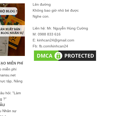
Lên đường
Không bao giờ nhỏ bé được
Nghe con.
Liên hệ: Mr. Nguyễn Hùng Cường
M: 0988 833 616
E: kinhcan24@gmail.com
Fb: fb.com/kinhcan24
TẠO MIỄN PHÍ
o miễn phí
hansu.net
hực tập, Nâng
 câu hỏi: "Làm
g ?"
MẪU
ệu Nhân sự