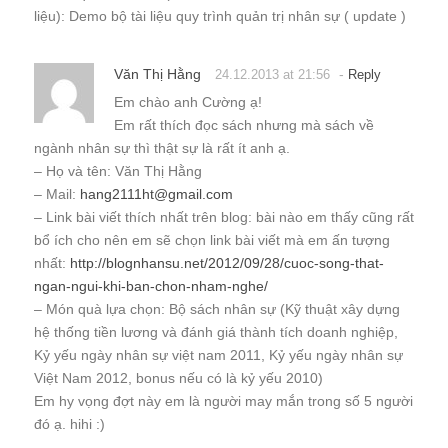
liệu): Demo bộ tài liệu quy trình quản trị nhân sự ( update )
Văn Thị Hằng
-
24.12.2013 at 21:56
Reply
Em chào anh Cường ạ!
Em rất thích đọc sách nhưng mà sách về
ngành nhân sự thì thật sự là rất ít anh ạ.
– Họ và tên: Văn Thị Hằng
– Mail:
hang2111ht@gmail.com
– Link bài viết thích nhất trên blog: bài nào em thấy cũng rất
bổ ích cho nên em sẽ chọn link bài viết mà em ấn tượng
nhất:
http://blognhansu.net/2012/09/28/cuoc-song-that-
ngan-ngui-khi-ban-chon-nham-nghe/
– Món quà lựa chọn: Bộ sách nhân sự (Kỹ thuật xây dựng
hệ thống tiền lương và đánh giá thành tích doanh nghiệp,
Kỷ yếu ngày nhân sự việt nam 2011, Kỷ yếu ngày nhân sự
Việt Nam 2012, bonus nếu có là kỷ yếu 2010)
Em hy vọng đợt này em là người may mắn trong số 5 người
đó ạ. hihi :)