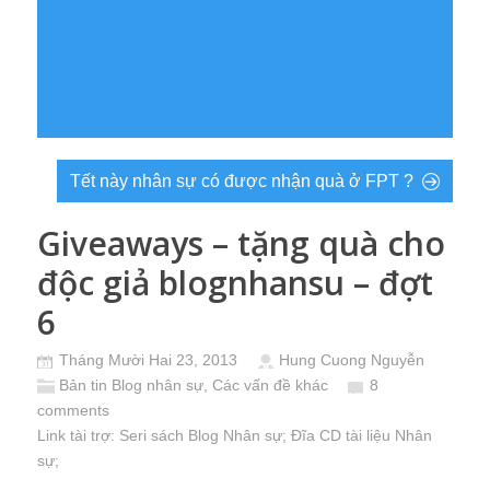
Tết này nhân sự có được nhận quà ở FPT ?
Giveaways – tặng quà cho
độc giả blognhansu – đợt
6
Tháng Mười Hai 23, 2013
Hung Cuong Nguyễn
Bản tin Blog nhân sự
,
Các vấn đề khác
8
comments
Link tài trợ:
Seri sách Blog Nhân sự
; Đĩa CD
tài liệu Nhân
sự
;