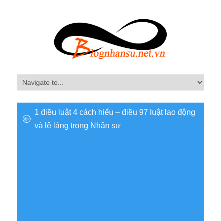
1 điều luật 4 cách hiểu – điều 97 luật lao động
và lệ làng trong Nhân sự