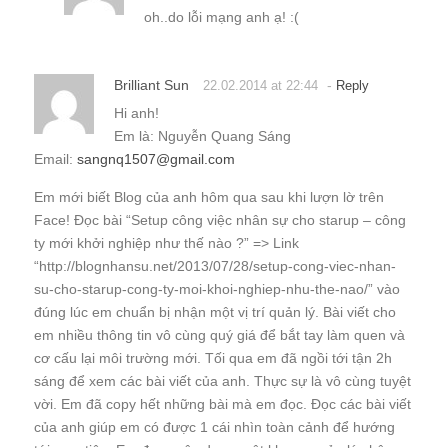
oh..do lỗi mạng anh ạ! :(
Brilliant Sun
-
22.02.2014 at 22:44
Reply
Hi anh!
Em là: Nguyễn Quang Sáng
Email:
sangnq1507@gmail.com
Em mới biết Blog của anh hôm qua sau khi lượn lờ trên
Face! Đọc bài “Setup công việc nhân sự cho starup – công
ty mới khởi nghiệp như thế nào ?” => Link
“http://blognhansu.net/2013/07/28/setup-cong-viec-nhan-
su-cho-starup-cong-ty-moi-khoi-nghiep-nhu-the-nao/” vào
đúng lúc em chuẩn bị nhận một vị trí quản lý. Bài viết cho
em nhiều thông tin vô cùng quý giá để bắt tay làm quen và
cơ cấu lại môi trường mới. Tối qua em đã ngồi tới tận 2h
sáng để xem các bài viết của anh. Thực sự là vô cùng tuyệt
vời. Em đã copy hết những bài mà em đọc. Đọc các bài viết
của anh giúp em có được 1 cái nhìn toàn cảnh để hướng