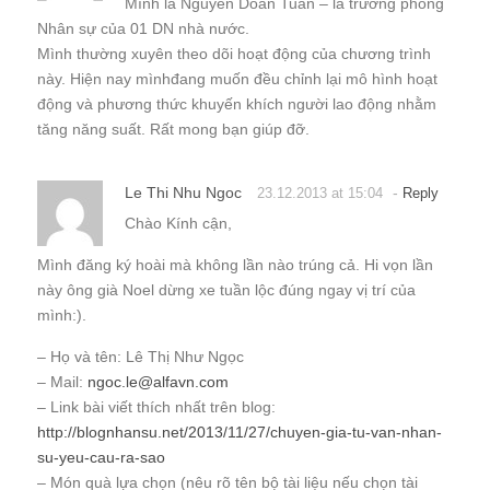
Mình là Nguyễn Doãn Tuấn – là trưởng phòng
Nhân sự của 01 DN nhà nước.
Mình thường xuyên theo dõi hoạt động của chương trình
này. Hiện nay mìnhđang muốn đều chỉnh lại mô hình hoạt
động và phương thức khuyến khích người lao động nhằm
tăng năng suất. Rất mong bạn giúp đỡ.
Le Thi Nhu Ngoc
-
23.12.2013 at 15:04
Reply
Chào Kính cận,
Mình đăng ký hoài mà không lần nào trúng cả. Hi vọn lần
này ông già Noel dừng xe tuần lộc đúng ngay vị trí của
mình:).
– Họ và tên: Lê Thị Như Ngọc
– Mail:
ngoc.le@alfavn.com
– Link bài viết thích nhất trên blog:
http://blognhansu.net/2013/11/27/chuyen-gia-tu-van-nhan-
su-yeu-cau-ra-sao
– Món quà lựa chọn (nêu rõ tên bộ tài liệu nếu chọn tài