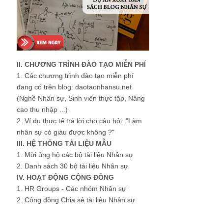
II. CHƯƠNG TRÌNH ĐÀO TẠO MIỄN PHÍ
1.
Các chương trình đào tạo miễn phí
đang có trên blog: daotaonhansu.net
(Nghề Nhân sự, Sinh viên thực tập, Nâng
cao thu nhập ...)
2.
Ví dụ thực tế trả lời cho câu hỏi: "Làm
nhân sự có giàu được không ?"
III. HỆ THỐNG TÀI LIỆU MẪU
1.
Mời ủng hộ các bộ tài liệu Nhân sự
2.
Danh sách 30 bộ tài liệu Nhân sự
IV. HOẠT ĐỘNG CỘNG ĐỒNG
1.
HR Groups - Các nhóm Nhân sự
2.
Cộng đồng Chia sẻ tài liệu Nhân sự