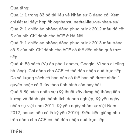
Quà tặng:
Quà 1:
1 trong 33 bộ tài liệu về Nhân sự C đang có. Xem
chi tiết tại đây:
http://blognhansu.net/tai-lieu-ve-nhan-su/
Quà 2:
1 chiếc áo phông đồng phục hrlink 2012 màu đỏ cỡ
S của nữ. Chỉ dành cho ACE ở Hà Nội.
Quà 3:
1 chiếc ao phông đồng phục hrlink 2013 màu trắng
cỡ S của nữ. Chỉ dành cho ACE có thể đến nhận quà trực
tiếp.
Quà 4:
Bộ sách (Vụ áp phe Lenovo, Google, Vì sao ai cũng
hà lòng). Chỉ dành cho ACE có thể đến nhận quà trực tiếp.
Do số lượng sách có hạn nên có thể bạn sẽ được nhận 1
quyển hoặc cả 3 tùy theo tình hình còn hay hết.
Quà 5
Bộ sách nhân sự (Kỹ thuật xây dựng hệ thống tiền
lương và đánh giá thành tích doanh nghiệp, Kỷ yếu ngày
nhân sự việt nam 2011, Kỷ yếu ngày nhân sự Việt Nam
2012, bonus nếu có là kỷ yếu 2010). Điều kiện giống như
trên dành cho ACE có thể đến nhận quà trực tiếp.
Thể lệ: