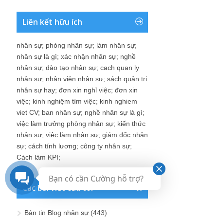
Liên kết hữu ích
nhân sự
;
phòng nhân sự
;
làm nhân sự
;
nhân sự là gì
;
xác nhận nhân sự
;
nghề
nhân sự
;
đào tạo nhân sự
;
cach quan ly
nhân sự
;
nhân viên nhân sự
;
sách quản trị
nhân sự hay
;
đơn xin nghỉ việc
;
đơn xin
việc
;
kinh nghiệm tìm việc
;
kinh nghiem
viet CV
;
ban nhân sự
;
nghề nhân sự là gì
;
việc làm trưởng phòng nhân sự
;
kiến thức
nhân sự
;
việc làm nhân sự
;
giám đốc nhân
sự
;
cách tính lương
;
công ty nhân sự
;
Cách làm KPI
;
Bạn có cần Cường hỗ trợ?
Các bài viết của tôi
Bản tin Blog nhân sự
(443)