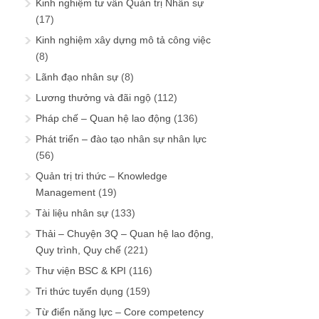
Kinh nghiệm tư vấn Quản trị Nhân sự
(17)
Kinh nghiệm xây dựng mô tả công việc
(8)
Lãnh đạo nhân sự
(8)
Lương thưởng và đãi ngộ
(112)
Pháp chế – Quan hệ lao động
(136)
Phát triển – đào tạo nhân sự nhân lực
(56)
Quản trị tri thức – Knowledge
Management
(19)
Tài liệu nhân sự
(133)
Thải – Chuyện 3Q – Quan hệ lao động,
Quy trình, Quy chế
(221)
Thư viện BSC & KPI
(116)
Tri thức tuyển dụng
(159)
Từ điển năng lực – Core competency