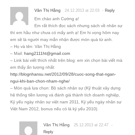
Văn Thị Hằng
-
24.12.2013 at 22:03
Reply
Em chào anh Cường ạ!
Em rất thích đọc sách nhưng sách về nhân sự
thì em hầu như chưa có mấy anh ạ! Em hi vọng hôm nay
em sẽ là người may mắn nhận được món quà từ anh.
– Họ và tên: Văn Thị Hằng
– Mail:
hang2111ht@gmail.com
– Link bài viết thích nhất trên blog: em xin chọn bài viết mà
em thấy ấn tượng nhất:
http://blognhansu.net/2012/09/28/cuoc-song-that-ngan-
ngui-khi-ban-chon-nham-nghe/
– Món quà lựa chọn: Bộ sách nhân sự (Kỹ thuật xây dựng
hệ thống tiền lương và đánh giá thành tích doanh nghiệp,
Kỷ yếu ngày nhân sự việt nam 2011, Kỷ yếu ngày nhân sự
Việt Nam 2012, bonus nếu có là kỷ yếu 2010).
Văn Thị Hằng
-
25.12.2013 at 22:47
Reply