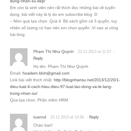
dung-nhan-su-tiep/
Em còn là sinh viên nên rất thích đọc những bài về tuyển
dụng, bài viết này là lý do em subscribe blog :D
– Món quà lựa chọn: Quà 4: Bộ sách gồm cả 3 quyển, tuy
nhiên số lượng có hạn nên em chọn quyển: Vì sao ai cũng
hài lòng.
Phạm Thị Như Quỳnh
-
23.12.2013 at 11:57
Reply
Họ tên: Phạm Thị Như Quỳnh
Email:
hoadem.ldxh@gmail.com
Link bài viết thích nhất:
http://blognhansu.net/2013/12/20/1-
dieu-luat-4-cach-hieu-dieu-97-luat-lao-dong-va-le-lang-
trong-nhan-su/
Qùa lựa chon: Phần mềm HRM
tuannd
-
23.12.2013 at 13:56
Reply
Chào bạn!