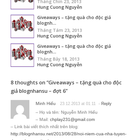
Tháng Chín 23, 2013
Hung Cuong Nguyễn
Giveaways – tặng quà cho độc giả
blognh...
Tháng Tám 23, 2013
Hung Cuong Nguyễn
Giveaways – tặng quà cho độc giả
blognh...
Tháng Bảy 18, 2013
Hung Cuong Nguyễn
8 thoughts on “
Giveaways – tặng quà cho độc
giả blognhansu – đợt 6
”
Minh Hiếu
-
23.12.2013 at 01:11
Reply
– Họ và tên: Nguyễn Minh Hiếu
– Mail:
chplay231@gmail.com
– Link bài viết thích nhất trên blog:
http://blognhansu.net/2013/08/28/noi-niem-cua-nha-tuyen-