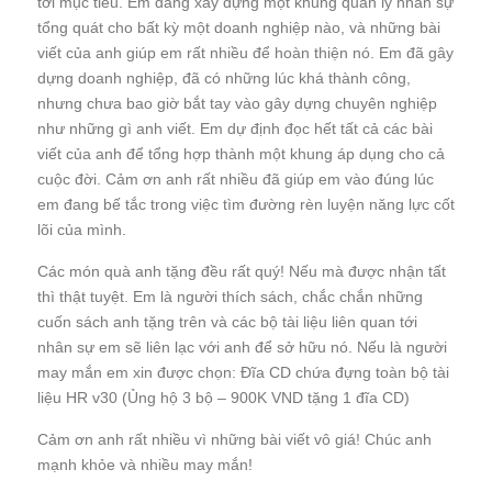
tới mục tiêu. Em đang xây dựng một khung quản lý nhân sự
tổng quát cho bất kỳ một doanh nghiệp nào, và những bài
viết của anh giúp em rất nhiều để hoàn thiện nó. Em đã gây
dựng doanh nghiệp, đã có những lúc khá thành công,
nhưng chưa bao giờ bắt tay vào gây dựng chuyên nghiệp
như những gì anh viết. Em dự định đọc hết tất cả các bài
viết của anh để tổng hợp thành một khung áp dụng cho cả
cuộc đời. Cảm ơn anh rất nhiều đã giúp em vào đúng lúc
em đang bế tắc trong việc tìm đường rèn luyện năng lực cốt
lõi của mình.
Các món quà anh tặng đều rất quý! Nếu mà được nhận tất
thì thật tuyệt. Em là người thích sách, chắc chắn những
cuốn sách anh tặng trên và các bộ tài liệu liên quan tới
nhân sự em sẽ liên lạc với anh để sở hữu nó. Nếu là người
may mắn em xin được chọn: Đĩa CD chứa đựng toàn bộ tài
liệu HR v30 (Ủng hộ 3 bộ – 900K VND tặng 1 đĩa CD)
Cảm ơn anh rất nhiều vì những bài viết vô giá! Chúc anh
mạnh khỏe và nhiều may mắn!