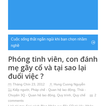
Cuộc sống thật ngắn ngủi khi bạn chọn nhầm
nghề
Phóng tinh viên, con đánh
mẹ gãy cổ và tại sao lại
đuổi việc ?
Tháng Chín 23, 2012
Hung Cuong Nguyễn
Kiếp người
,
Pháp chế - Quan hệ lao động
,
Thải -
Chuyện 3Q - Quan hệ lao động, Quy trình, Quy chế
2
comments