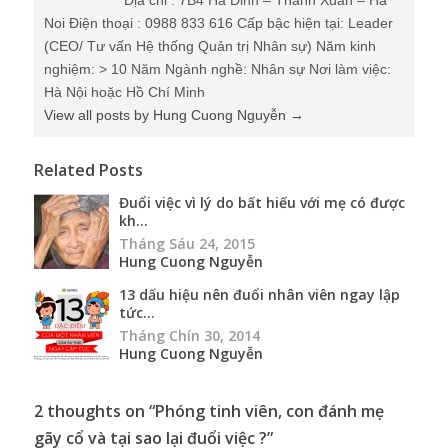
Địa chỉ : 7B4 Ha Dinh – Thanh Xuan – Ha
Noi Điện thoại : 0988 833 616 Cấp bậc hiện tại: Leader
(CEO/ Tư vấn Hệ thống Quản trị Nhân sự) Năm kinh
nghiệm: > 10 Năm Ngành nghề: Nhân sự Nơi làm việc:
Hà Nội hoặc Hồ Chí Minh
View all posts by Hung Cuong Nguyễn
→
Related Posts
Đuổi việc vì lý do bất hiếu với mẹ có được
kh...
Tháng Sáu 24, 2015
Hung Cuong Nguyễn
13 dấu hiệu nên đuổi nhân viên ngay lập
tức...
Tháng Chín 30, 2014
Hung Cuong Nguyễn
2 thoughts on “
Phóng tinh viên, con đánh mẹ
gãy cổ và tại sao lại đuổi việc ?
”