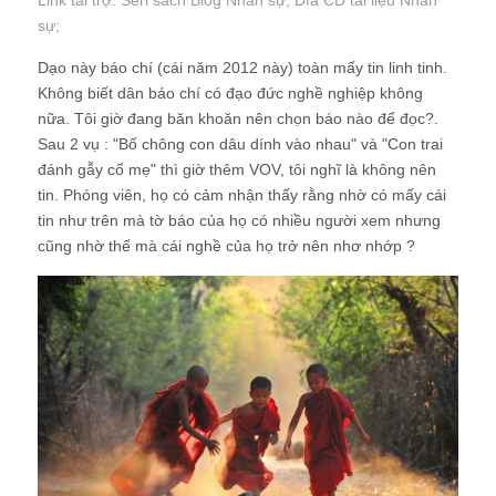
Link tài trợ:
Seri sách Blog Nhân sự
; Đĩa CD
tài liệu Nhân
sự
;
Dạo này báo chí (cái năm 2012 này) toàn mấy tin linh tinh.
Không biết dân báo chí có đạo đức nghề nghiệp không
nữa. Tôi giờ đang băn khoăn nên chọn báo nào để đọc?.
Sau 2 vụ : "Bố chông con dâu dính vào nhau" và "Con trai
đánh gẫy cổ mẹ" thì giờ thêm VOV, tôi nghĩ là không nên
tin. Phóng viên, họ có cảm nhận thấy rằng nhờ có mấy cái
tin như trên mà tờ báo của họ có nhiều người xem nhưng
cũng nhờ thế mà cái nghề của họ trở nên nhơ nhớp ?