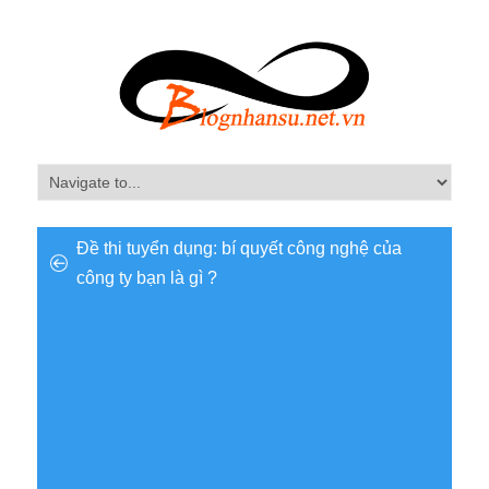
Đề thi tuyển dụng: bí quyết công nghệ của
công ty bạn là gì ?