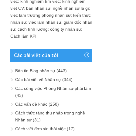
việc
;
kinh nghiệm tìm việc
;
kinh nghiem
viet CV
;
ban nhân sự
;
nghề nhân sự là gì
;
việc làm trưởng phòng nhân sự
;
kiến thức
nhân sự
;
việc làm nhân sự
;
giám đốc nhân
sự
;
cách tính lương
;
công ty nhân sự
;
Cách làm KPI
;
Các bài viết của tôi
Bản tin Blog nhân sự
(443)
Các bài viết về Nhân sự
(344)
Các công việc Phòng Nhân sự phải làm
(43)
Các vấn đề khác
(258)
Cách thức tăng thu nhập trong nghề
Nhân sự
(31)
Cách viết đơn xin thôi việc
(17)