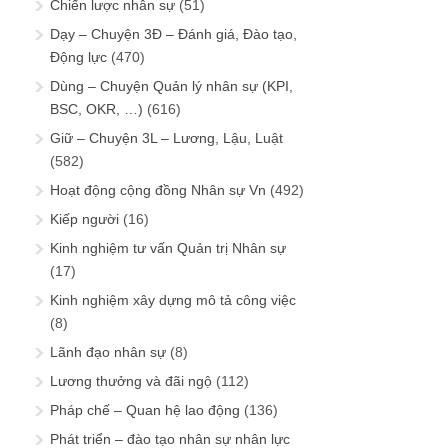
Chiến lược nhân sự
(51)
Dạy – Chuyện 3Đ – Đánh giá, Đào tạo,
Động lực
(470)
Dùng – Chuyện Quản lý nhân sự (KPI,
BSC, OKR, …)
(616)
Giữ – Chuyện 3L – Lương, Lậu, Luật
(582)
Hoạt động cộng đồng Nhân sự Vn
(492)
Kiếp người
(16)
Kinh nghiệm tư vấn Quản trị Nhân sự
(17)
Kinh nghiệm xây dựng mô tả công việc
(8)
Lãnh đạo nhân sự
(8)
Lương thưởng và đãi ngộ
(112)
Pháp chế – Quan hệ lao động
(136)
Phát triển – đào tạo nhân sự nhân lực