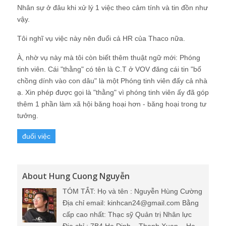
Nhân sự ở đâu khi xử lý 1 việc theo cảm tính và tin đồn như
vậy.
Tôi nghĩ vụ việc này nên đuổi cả HR của Thaco nữa.
À, nhờ vụ này mà tôi còn biết thêm thuật ngữ mới: Phóng
tinh viên. Cái "thằng" có tên là C.T ở VOV đăng cái tin "bố
chồng dính vào con dâu" là một Phóng tinh viên đấy cả nhà
ạ. Xin phép được gọi là "thằng" vì phóng tinh viên ấy đã góp
thêm 1 phần làm xã hội băng hoại hơn - băng hoại trong tư
tưởng.
đuổi việc
About Hung Cuong Nguyễn
TÓM TẮT: Họ và tên : Nguyễn Hùng Cường
Địa chỉ email: kinhcan24@gmail.com Bằng
cấp cao nhất: Thạc sỹ Quản trị Nhân lực