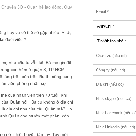
- Chuyện 3Q - Quan hệ lao động, Quy
ống hay và có thể sẽ gặp nhiều. Ví dụ
ại đuổi việc ?
ng mẹ như cậu ta vẫn kể. Bà mẹ già đã
p trong con hẻm ở quận 8, TP HCM.
 tầng trệt, còn trên lầu thì sống cùng
nhân viên phòng nhân sự.
mẹ của nhân viên trên 70 tuổi. Khi
 của Quân nói: "Bà cụ không ở địa chỉ
g là địa chỉ nhà của cậu Quân mà? Họ
đó anh Quân cho mướn một phần, còn
g nổ, nhiệt huyết, tận tụy. Tuy mới