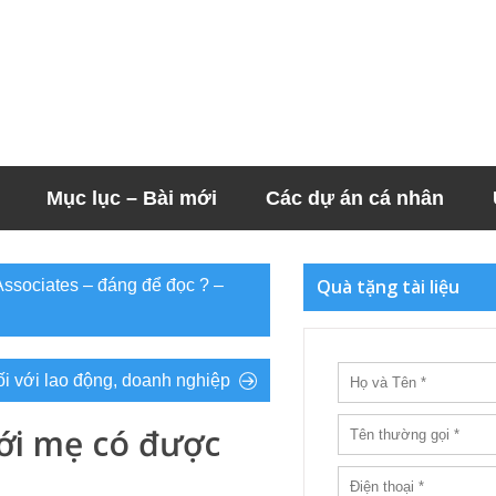
Mục lục – Bài mới
Các dự án cá nhân
Quà tặng tài liệu
ssociates – đáng để đọc ? –
i với lao động, doanh nghiệp
 với mẹ có được