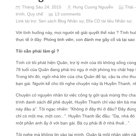
Tháng Sáu 24, 2015
Hung Cuong Nguyễn
Thải 
trình, Quy chế
13 comments
Link tài trợ:
Seri sách Blog Nhân sự
; Đĩa CD
tài liệu Nhân sự
;
Với tình huống này, mọi người sẽ giải quyết thế nào ? Tình hu
thực tế ở đây:
Phóng tinh viên, con đánh mẹ gãy cổ và tại sao l
Tôi cần phải làm gì ?
Tình cờ tôi phát hiện Quân, trợ lý mới của tôi không sống cù
78 tuổi của Quân đang phải trú ngụ ở một phòng trọ chật hẹ
Trong khi đó, ngôi nhà lớn của cha Quân để lại, cậu ta cho thuê
bạn gái. Người kể cho tôi nghe chuyện này là Huyền Thanh, 
Chuyện có nguyên nhân từ việc công ty gởi quà mừng thọ cha 
trình danh sách để phê duyệt, Huyền Thanh chỉ vào tên bà mẹ
này đâu ạ". Tôi ngạc nhiên: "Không ở đây thì ở đâu? Đây đún
chỉ có một mẹ, một con...". Huyền Thanh lắc đầu: "Dạ, nhà 
một phần anh ấy ở với bạn gái. Bà cụ phải đi ở nhà thuê...".
Tôi nghe mà không tin vào tai mình. Quân là một nhân viên năn