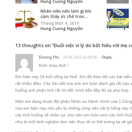
Hung Cuong Nguyễn
Nhân viên nên làm gì khi
cảm thấy ức chế tron...
Tháng Một 4, 2015
Hung Cuong Nguyễn
13 thoughts on “
Đuổi việc vì lý do bất hiếu với mẹ 
Dương Phi
-
24.06.2015 at 09:05
Reply
Kính chào Anh !
Em hiện nay 24 tuổi sống tại Huế. Em đã theo dõi các bài viết
rất nhiều điều. Các bài viết của anh em luôn đánh giá rất cao 
huống anh phân tích rất chi tiết, trích dẫn đầy đủ và phù hợp.
Hiện em đang thuộc Bộ phận Nhân sự Hành chính của 1 Công t
của em hiện nay chủ yếu là những công việc vật lý hằng này 
các tình huống về nhân sự, cho nên em luôn xem các tình huố
như là một kinh nghiệm làm việc thực tế có thể tương lai sẽ gặ