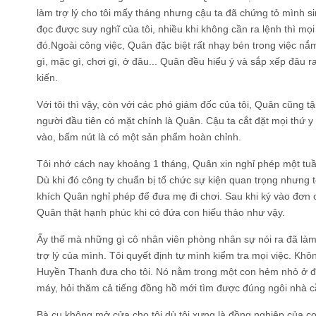
làm trợ lý cho tôi mấy tháng nhưng cậu ta đã chứng tỏ mình si
đọc được suy nghĩ của tôi, nhiều khi không cần ra lệnh thì mọ
đó.Ngoài công việc, Quân đặc biệt rất nhạy bén trong việc nắ
gì, mặc gì, chơi gì, ở đâu... Quân đều hiểu ý và sắp xếp đâu ra 
kiến.
Với tôi thì vậy, còn với các phó giám đốc của tôi, Quân cũng 
người đầu tiên có mặt chính là Quân. Cậu ta cắt đặt mọi thứ y
vào, bấm nút là có một sản phẩm hoàn chỉnh.
Tôi nhớ cách nay khoảng 1 tháng, Quân xin nghỉ phép một tuần
Dù khi đó công ty chuẩn bị tổ chức sự kiện quan trọng nhưng 
khích Quân nghỉ phép để đưa mẹ đi chơi. Sau khi ký vào đơn 
Quân thật hạnh phúc khi có đứa con hiếu thảo như vậy.
Ấy thế mà những gì cô nhân viên phòng nhân sự nói ra đã làm 
trợ lý của mình. Tôi quyết định tự mình kiểm tra mọi việc. Khô
Huyền Thanh đưa cho tôi. Nó nằm trong một con hẻm nhỏ ở 
máy, hỏi thăm cả tiếng đồng hồ mới tìm được đúng ngôi nhà c
Bà cụ không mở cửa cho tôi dù tôi xưng là đồng nghiệp của co