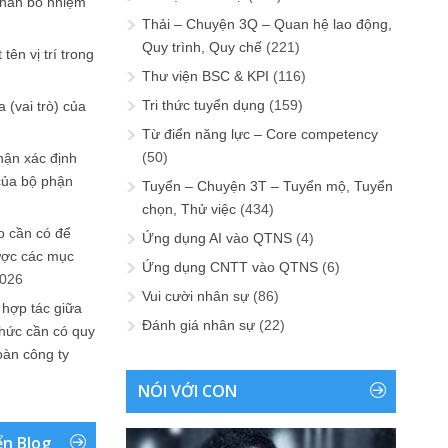
phân bổ nhiệm
Thải – Chuyện 3Q – Quan hệ lao động,
Quy trình, Quy chế
(221)
tên vị trí trong
Thư viện BSC & KPI
(116)
Tri thức tuyển dụng
(159)
 (vai trò) của
Từ điển năng lực – Core competency
(50)
hận xác định
của bộ phận
Tuyển – Chuyện 3T – Tuyển mộ, Tuyển
chọn, Thử việc
(434)
 cần có để
Ứng dụng AI vào QTNS
(4)
ược các mục
Ứng dụng CNTT vào QTNS
(6)
2026
Vui cười nhân sự
(86)
 hợp tác giữa
Đánh giá nhân sự
(22)
chức cần có quy
oàn công ty
NÓI VỚI CON
ển Blog