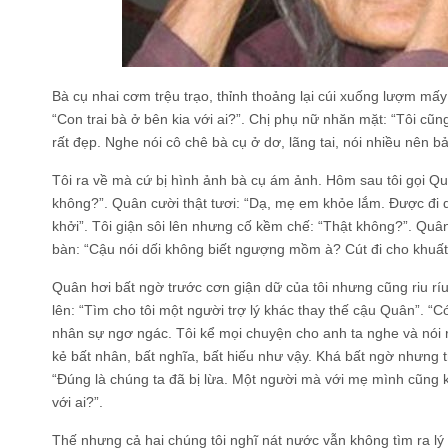
Bà cụ nhai cơm trệu trạo, thỉnh thoảng lại cúi xuống lượm mấy
“Con trai bà ở bên kia với ai?”. Chị phụ nữ nhăn mặt: “Tôi cũn
rất đẹp. Nghe nói cô chê bà cụ ở dơ, lãng tai, nói nhiều nên bả
Tôi ra về mà cứ bị hình ảnh bà cụ ám ảnh. Hôm sau tôi gọi Qu
không?”. Quân cười thật tươi: “Dạ, mẹ em khỏe lắm. Được đi d
khởi”. Tôi giận sôi lên nhưng cố kềm chế: “Thật không?”. Quân
bàn: “Cậu nói dối không biết ngượng mồm à? Cút đi cho khuất 
Quân hơi bất ngờ trước cơn giận dữ của tôi nhưng cũng riu ríu
lên: “Tìm cho tôi một người trợ lý khác thay thế cậu Quân”. “
nhân sự ngơ ngác. Tôi kể mọi chuyện cho anh ta nghe và nói
kẻ bất nhân, bất nghĩa, bất hiếu như vậy. Khá bất ngờ nhưng
“Đúng là chúng ta đã bị lừa. Một người mà với mẹ mình cũng khô
với ai?”.
Thế nhưng cả hai chúng tôi nghĩ nát nước vẫn không tìm ra lý