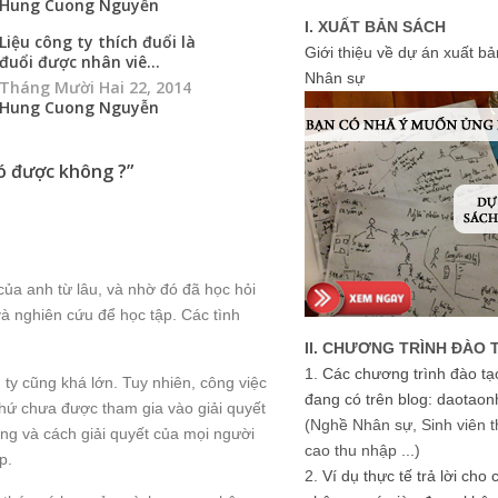
Hung Cuong Nguyễn
I. XUẤT BẢN SÁCH
Liệu công ty thích đuổi là
Giới thiệu về dự án xuất b
đuổi được nhân viê...
Nhân sự
Tháng Mười Hai 22, 2014
Hung Cuong Nguyễn
có được không ?
”
 của anh từ lâu, và nhờ đó đã học hỏi
và nghiên cứu để học tập. Các tình
II. CHƯƠNG TRÌNH ĐÀO 
1.
Các chương trình đào tạ
y cũng khá lớn. Tuy nhiên, công việc
đang có trên blog: daotaon
chứ chưa được tham gia vào giải quyết
(Nghề Nhân sự, Sinh viên t
ng và cách giải quyết của mọi người
cao thu nhập ...)
p.
2.
Ví dụ thực tế trả lời cho