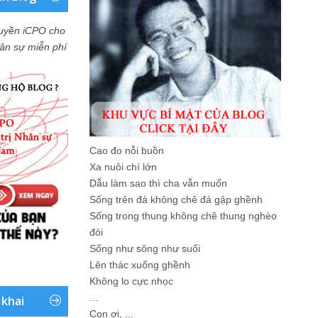
uyền iCPO cho
Nhân sự miễn phí
Cao đo nỗi buồn
Xa nuôi chí lớn
Dẫu làm sao thì cha vẫn muốn
Sống trên đá không chê đá gập ghềnh
Sống trong thung không chê thung nghèo
đói
Sống như sông như suối
Lên thác xuống ghềnh
Không lo cực nhọc
...
 khai
Con ơi, ...