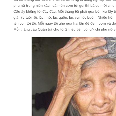
phụ nữ trung niên xách cà mên cơm tới gọi thì bà cụ mới chị
Cậu ấy không tới đây đâu. Mỗi tháng tôi phải qua bên kia lấy
già. 78 tuổi rồi, lúc nhớ, lúc quên, lúc vui, lúc buồn. Nhiều h
tên con tới tối. Mỗi ngày tôi ghé qua hai lần để đem cơm và d
Mỗi tháng cậu Quân trả cho tôi 2 triệu tiền công”- chị phụ nữ