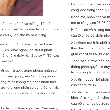
Các bước triển khai xây
công việc trong công ty
Khảo sát, phân tích và m
mô tả công việc
06.08.2
 hột cơm đổ bỏ vô miệng. Tôi hỏi:
g không biết. Nghe đâu là ở với một cô
Hoàn thiện và hướng dẫ
o cậu Quân cho bà ra ở riêng...’.
cấu tổ chức bộ phận nh
Xây dựng ma trận phối h
ân lên hỏi: “Lúc này mẹ cậu khỏe
thực hiện, nhận thông t
u lịch nước ngoài, bà cụ rất phấn
giữa các vị trí
05.08.202
 lúng túng thấy rõ: “Sao cơ?”. Tôi đập
Tổng hợp hướng dẫn cá
mắt tôi”.
thống phân quyền kí duyệ
 đi ra. Tôi gọi trưởng phòng nhân sự
trong công ty
05.08.202
Có chuyện gì vậy sếp?”- trưởng phòng
Xác định quyền bộ phận
 rằng mình không thể chấp nhận một
cho các vị trí
05.08.2026
 trưởng phòng nhân sự cũng đồng tình:
Xác định sơ đồ vị trí và t
ng đối xử tốt thì có thể đối xử tốt
biên số lượng nhân viên c
của bộ phận
05.08.2026
 do để cho Quân nghỉ việc. Nếu nêu lý