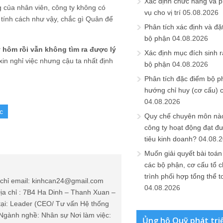
Xác định chức năng và 
ng của nhân viên, công ty không có
vụ cho vị trí
05.08.2026
 tính cách như vậy, chắc gì Quân để
Phân tích xác định và đặt 
bộ phận
04.08.2026
 hôm rồi vẫn không tìm ra được lý
Xác định mục đích sinh ra
xin nghỉ việc nhưng cậu ta nhất định
bộ phận
04.08.2026
Phân tích đặc điểm bộ p
hướng chỉ huy (cơ cấu) 
04.08.2026
c
Quy chế chuyên môn nào
công ty hoạt động đạt đ
tiêu kinh doanh?
04.08.
Muốn giải quyết bài toán
các bộ phận, cơ cấu tổ 
trình phối hợp tổng thể t
chỉ email: kinhcan24@gmail.com
04.08.2026
ịa chỉ : 7B4 Ha Dinh – Thanh Xuan –
tại: Leader (CEO/ Tư vấn Hệ thống
Ngành nghề: Nhân sự Nơi làm việc:
Ủng hộ Quỹ phát tri