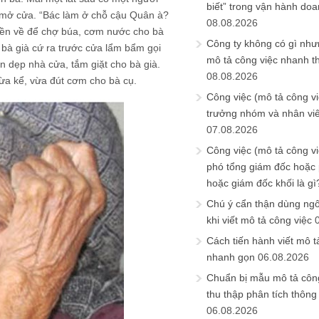
biết” trong vận hành do
u mở cửa. “Bác làm ở chỗ cậu Quân à?
08.08.2026
 tiền về để chợ búa, cơm nước cho bà
Công ty không có gì nh
ôm bà già cứ ra trước cửa lẩm bẩm gọi
mô tả công việc nhanh t
ọn dẹp nhà cửa, tắm giặt cho bà già.
08.08.2026
 vừa kể, vừa đút cơm cho bà cụ.
Công việc (mô tả công vi
trưởng nhóm và nhân viê
07.08.2026
Công việc (mô tả công vi
phó tổng giám đốc hoặc
hoặc giám đốc khối là gì
Chú ý cẩn thận dùng ngô
khi viết mô tả công việc
Cách tiến hành viết mô t
nhanh gọn
06.08.2026
Chuẩn bị mẫu mô tả công
thu thập phân tích thông 
06.08.2026