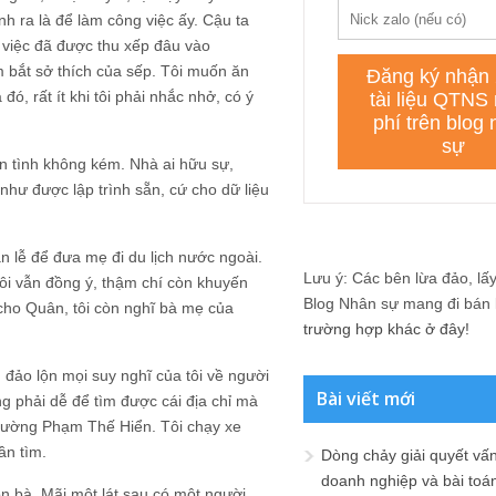
nh ra là để làm công việc ấy. Cậu ta
i việc đã được thu xếp đâu vào
m bắt sở thích của sếp. Tôi muốn ăn
đó, rất ít khi tôi phải nhắc nhở, có ý
tận tình không kém. Nhà ai hữu sự,
 như được lập trình sẵn, cứ cho dữ liệu
 lễ để đưa mẹ đi du lịch nước ngoài.
Lưu ý: Các bên lừa đảo, lấy 
tôi vẫn đồng ý, thậm chí còn khuyến
Blog Nhân sự mang đi bán lạ
cho Quân, tôi còn nghĩ bà mẹ của
trường hợp khác ở đây!
đảo lộn mọi suy nghĩ của tôi về người
Bài viết mới
ng phải dễ để tìm được cái địa chỉ mà
đường Phạm Thế Hiển. Tôi chạy xe
ần tìm.
Dòng chảy giải quyết vấn
doanh nghiệp và bài toá
n bà. Mãi một lát sau có một người