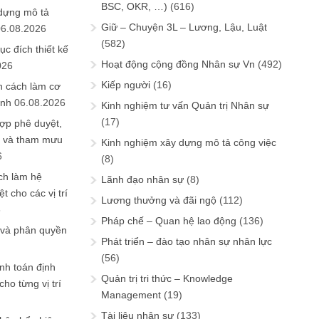
BSC, OKR, …)
(616)
 dựng mô tả
Giữ – Chuyện 3L – Lương, Lậu, Luật
06.08.2026
(582)
ục đích thiết kế
Hoạt động cộng đồng Nhân sự Vn
(492)
026
Kiếp người
(16)
n cách làm cơ
anh
06.08.2026
Kinh nghiệm tư vấn Quản trị Nhân sự
(17)
ợp phê duyệt,
in và tham mưu
Kinh nghiệm xây dựng mô tả công việc
6
(8)
ch làm hệ
Lãnh đạo nhân sự
(8)
t cho các vị trí
Lương thưởng và đãi ngộ
(112)
6
Pháp chế – Quan hệ lao động
(136)
 và phân quyền
Phát triển – đào tạo nhân sự nhân lực
(56)
ính toán định
Quản trị tri thức – Knowledge
ho từng vị trí
Management
(19)
Tài liệu nhân sự
(133)