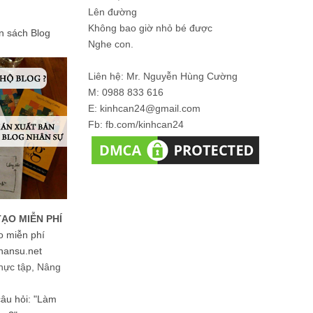
Lên đường
Không bao giờ nhỏ bé được
ản sách Blog
Nghe con.
Liên hệ: Mr. Nguyễn Hùng Cường
M: 0988 833 616
E: kinhcan24@gmail.com
Fb: fb.com/kinhcan24
TẠO MIỄN PHÍ
o miễn phí
hansu.net
hực tập, Nâng
 câu hỏi: "Làm