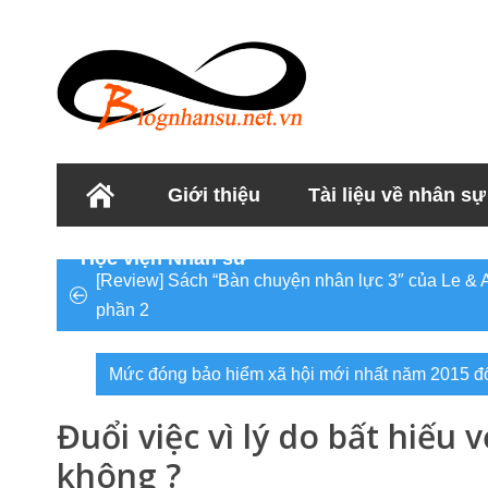
Giới thiệu
Tài liệu về nhân sự
Học viện Nhân sư
[Review] Sách “Bàn chuyện nhân lực 3″ của Le & A
phần 2
Mức đóng bảo hiểm xã hội mới nhất năm 2015 đố
Đuổi việc vì lý do bất hiếu
không ?