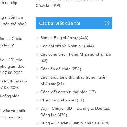
anh nghiệp
Cách làm KPI
;
ưng muốn làm
Các bài viết của tôi
hì nên thế nào?
Bản tin Blog nhân sự
(443)
ệc – JD) của
n là gì?
Các bài viết về Nhân sự
(344)
Các công việc Phòng Nhân sự phải làm
ệc – JD) của
(43)
 phó giám đốc
Các vấn đề khác
(258)
?
07.08.2026
Cách thức tăng thu nhập trong nghề
n từ, thuật ngữ
Nhân sự
(31)
07.08.2026
Cách viết đơn xin thôi việc
(17)
ả công việc
Chiến lược nhân sự
(51)
Dạy – Chuyện 3Đ – Đánh giá, Đào tạo,
 việc và phiếu
Động lực
(470)
tin công việc
Dùng – Chuyện Quản lý nhân sự (KPI,