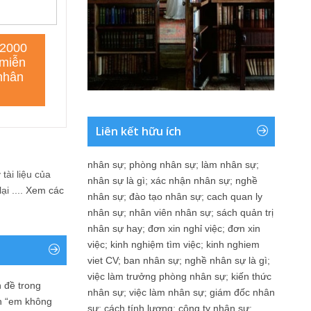
Liên kết hữu ích
nhân sự
;
phòng nhân sự
;
làm nhân sự
;
tài liệu của
nhân sự là gì
;
xác nhận nhân sự
;
nghề
i ....
Xem các
nhân sự
;
đào tạo nhân sự
;
cach quan ly
nhân sự
;
nhân viên nhân sự
;
sách quản trị
nhân sự hay
;
đơn xin nghỉ việc
;
đơn xin
việc
;
kinh nghiệm tìm việc
;
kinh nghiem
viet CV
;
ban nhân sự
;
nghề nhân sự là gì
;
việc làm trưởng phòng nhân sự
;
kiến thức
 đề trong
nhân sự
;
việc làm nhân sự
;
giám đốc nhân
n “em không
sự
;
cách tính lương
;
công ty nhân sự
;