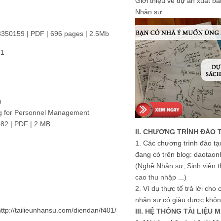
Giới thiệu về dự án xuất b
Nhân sự
13350159 | PDF | 696 pages | 2.5Mb
-1
n
ng for Personnel Management
582 | PDF | 2 MB
II. CHƯƠNG TRÌNH ĐÀO 
1.
Các chương trình đào tạ
đang có trên blog: daotaon
(Nghề Nhân sự, Sinh viên t
cao thu nhập ...)
2.
Ví dụ thực tế trả lời cho
nhân sự có giàu được khôn
http://tailieunhansu.com/diendan/f401/
III. HỆ THỐNG TÀI LIỆU 