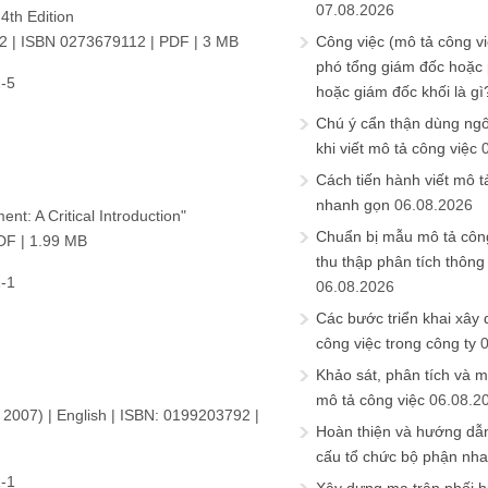
07.08.2026
th Edition
12 | ISBN 0273679112 | PDF | 3 MB
Công việc (mô tả công vi
phó tổng giám đốc hoặc
-5
hoặc giám đốc khối là gì
Chú ý cẩn thận dùng ngô
khi viết mô tả công việc
Cách tiến hành viết mô t
nhanh gọn
06.08.2026
: A Critical Introduction"
Chuẩn bị mẫu mô tả công
DF | 1.99 MB
thu thập phân tích thông 
-1
06.08.2026
Các bước triển khai xây
công việc trong công ty
Khảo sát, phân tích và m
mô tả công việc
06.08.2
 2007) | English | ISBN: 0199203792 |
Hoàn thiện và hướng dẫ
cấu tổ chức bộ phận nh
-1