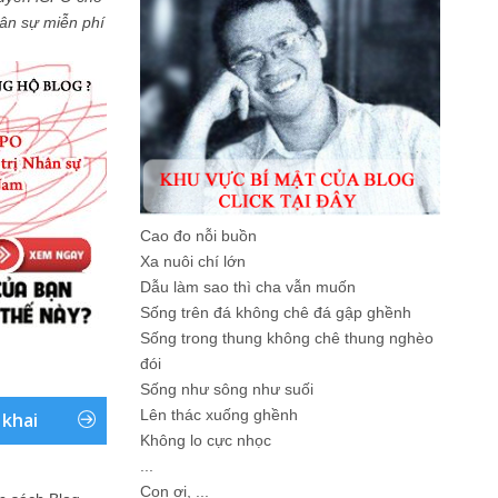
Nhân sự miễn phí
Cao đo nỗi buồn
Xa nuôi chí lớn
Dẫu làm sao thì cha vẫn muốn
Sống trên đá không chê đá gập ghềnh
Sống trong thung không chê thung nghèo
đói
Sống như sông như suối
Lên thác xuống ghềnh
 khai
Không lo cực nhọc
...
Con ơi, ...