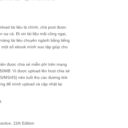
oad tài liệu là chính, chả post được
sự cả. Đi xin tài liệu mãi cũng ngại,
 mảng tài liệu chuyên ngành bằng tiếng
ẻ một số ebook mình sưu tập giúp cho
iện được chia sẻ miễn phí trên mạng
550MB. Vì được upload lên host chia sẻ
S/MS/4S) nên tuổi thọ các đường link
iếng để mình upload và cập nhật lại
t.
tice, 11th Edition