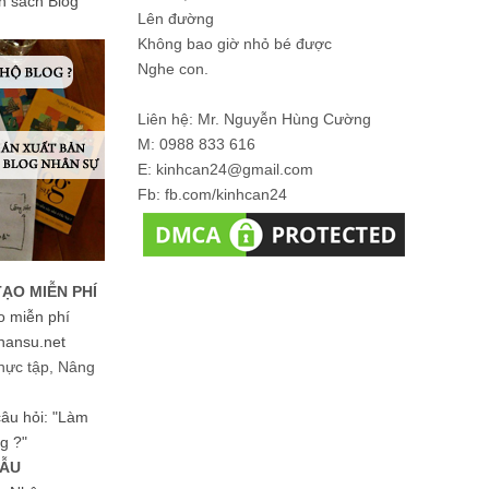
ản sách Blog
Lên đường
Không bao giờ nhỏ bé được
Nghe con.
Liên hệ: Mr. Nguyễn Hùng Cường
M: 0988 833 616
E: kinhcan24@gmail.com
Fb: fb.com/kinhcan24
TẠO MIỄN PHÍ
o miễn phí
hansu.net
hực tập, Nâng
 câu hỏi: "Làm
g ?"
MẪU