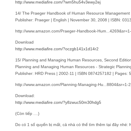
http://www.mediafire.com/?wm5hu54v3ewy2ej
14/ The Praeger Handbook of Human Resource Management
Publisher: Praeger | English | November 30, 2008 | ISBN: 03
http://www.amazon.com/Praeger-Handbook-Hum...4269&sr=1
Download
http://www.mediafire.com/?oczgb141x1d14r2
15/ Planning and Managing Human Resources, Second Editio
Planning and Managing Human Resources - Strategic Planni
Publisher: HRD Press | 2002-11 | ISBN 0874257182 | Pages: 
http://www.amazon.com/Planning-Managing-Hu...8804&sr=1-2
Download:
http://www.mediafire.com/?y8zwuc50m30hdg5
(Còn tiếp ....)
Do có 1 số quyển bị mất, cả nhà có thể tìm thêm tại đây nhé: