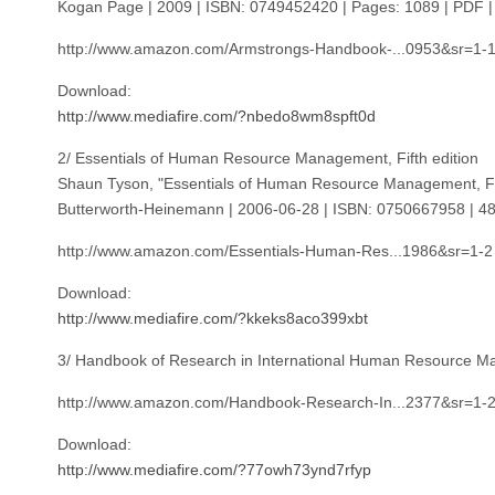
Kogan Page | 2009 | ISBN: 0749452420 | Pages: 1089 | PDF 
http://www.amazon.com/Armstrongs-Handbook-...0953&sr=1-
Download:
http://www.mediafire.com/?nbedo8wm8spft0d
2/ Essentials of Human Resource Management, Fifth edition
Shaun Tyson, "Essentials of Human Resource Management, Fif
Butterworth-Heinemann | 2006-06-28 | ISBN: 0750667958 | 48
http://www.amazon.com/Essentials-Human-Res...1986&sr=1-2
Download:
http://www.mediafire.com/?kkeks8aco399xbt
3/ Handbook of Research in International Human Resource 
http://www.amazon.com/Handbook-Research-In...2377&sr=1-
Download:
http://www.mediafire.com/?77owh73ynd7rfyp