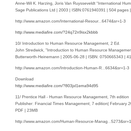
Anne-Wil K. Harzing, Joris Van Ruysseveldt “International 
Sage Publications Ltd | 2003 | ISBN:0761940391 | 504 pages 
http://www.amazon.com/International-Resour...6474&sr=1-3
http://www.mediafire.com/?24q72n9isx2kbbb
10/ Introduction to Human Resource Management, 2 Ed.
John Stredwick, "Introduction to Human Resource Managemen
Butterworth-Heinemann | 2005-06-28 | ISBN: 0750665343 | 41
http://www.amazon.com/Introduction-Human-R...6634&sr=1-3
Download
http://www.mediafire.com/?803jxl1ema94d95
11/ Prentice Hall - Human Resource Management, 7th edition
Publisher: Financial Times Management; 7 edition| February 
PDF | 23MB
http://www.amazon.com/Human-Resource-Manag...5273&sr=1