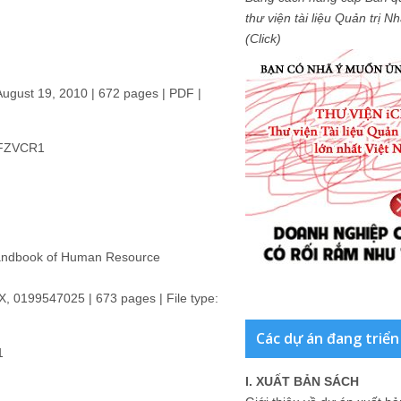
thư viện tài liệu Quản trị 
(Click)
August 19, 2010 | 672 pages | PDF |
MFZVCR1
d Handbook of Human Resource
, 0199547025 | 673 pages | File type:
Các dự án đang triển
1
I. XUẤT BẢN SÁCH