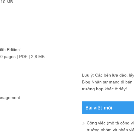
| 10 MB
1
th Edition"
0 pages | PDF | 2,8 MB
Lưu ý: Các bên lừa đảo, lấy 
Blog Nhân sự mang đi bán lạ
trường hợp khác ở đây!
Management
Bài viết mới
2
Công việc (mô tả công vi
trưởng nhóm và nhân viê