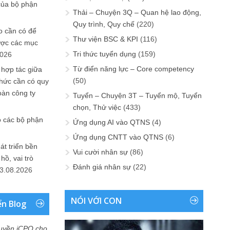
của bộ phận
Thải – Chuyện 3Q – Quan hệ lao động,
Quy trình, Quy chế
(220)
 cần có để
Thư viện BSC & KPI
(116)
ược các mục
Tri thức tuyển dụng
(159)
2026
Từ điển năng lực – Core competency
 hợp tác giữa
(50)
chức cần có quy
oàn công ty
Tuyển – Chuyện 3T – Tuyển mộ, Tuyển
chọn, Thử việc
(433)
o các bộ phận
Ứng dụng AI vào QTNS
(4)
Ứng dụng CNTT vào QTNS
(6)
át triển bền
Vui cười nhân sự
(86)
ồ, vai trò
Đánh giá nhân sự
(22)
3.08.2026
NÓI VỚI CON
ển Blog
uyền iCPO cho