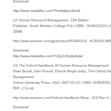
Download:
http://www.mediafire.com/?fvw6qlip
ez8etc6
12/ Human Resource Management, 13th Edition
Publisher: South Western College Pub | ISBN : 053845315X | 
20MB
http://www.amazon.com/gp/product/053845315...KCBJ661X
Download:
http://www.mediafire.com/?n2jx2r32q4edvpd
13/ The Oxford Handbook Of Human Resource Management
Peter Boxall, John Purcell, Patrick Wright (eds), The Oxfor
Management
Oxford University Press, USA | 2007-03-22 | ISBN: 019928251X
PDF | 2,6 mb
http://www.amazon.com/Oxford-Handbook-Reso...4217&sr=1-
Download: