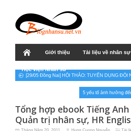
Giới thiệu
Tài liệu về nhân sự
Học viện Nhân sư
[29/05 Đồng Nai] HỘI THẢO: TUYỂN DỤNG ĐỘ
5 yếu tố ảnh hưởng đế
Tổng hợp ebook Tiếng Anh
Quản trị nhân sự, HR Engli
Tháng Năm 20, 2011
Hung Cuong Nguyễn
Tài l