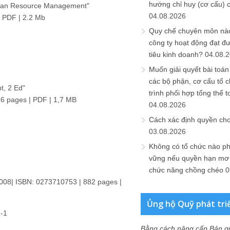
hướng chỉ huy (cơ cấu) 
Human Resource Management"
04.08.2026
| PDF | 2.2 Mb
Quy chế chuyên môn nào
công ty hoạt động đạt đ
tiêu kinh doanh?
04.08.
Muốn giải quyết bài toán
các bộ phận, cơ cấu tổ 
t, 2 Ed"
trình phối hợp tổng thể t
6 pages | PDF | 1,7 MB
04.08.2026
Cách xác định quyền ch
03.08.2026
Không có tổ chức nào ph
vững nếu quyền hạn mơ h
chức năng chồng chéo
0
2008| ISBN: 0273710753 | 882 pages |
Ủng hộ Quỹ phát tri
-1
Bằng cách nâng cấp Bản q