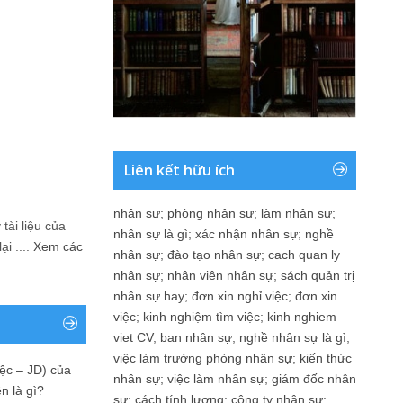
Liên kết hữu ích
nhân sự
;
phòng nhân sự
;
làm nhân sự
;
tài liệu của
nhân sự là gì
;
xác nhận nhân sự
;
nghề
i ....
Xem các
nhân sự
;
đào tạo nhân sự
;
cach quan ly
nhân sự
;
nhân viên nhân sự
;
sách quản trị
nhân sự hay
;
đơn xin nghỉ việc
;
đơn xin
việc
;
kinh nghiệm tìm việc
;
kinh nghiem
viet CV
;
ban nhân sự
;
nghề nhân sự là gì
;
việc làm trưởng phòng nhân sự
;
kiến thức
ệc – JD) của
nhân sự
;
việc làm nhân sự
;
giám đốc nhân
n là gì?
sự
;
cách tính lương
;
công ty nhân sự
;