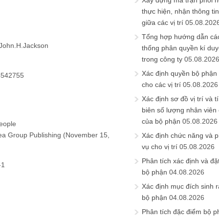
Xây dựng ma trận phối h
thực hiện, nhận thông t
giữa các vị trí
05.08.202
Tổng hợp hướng dẫn cá
.John.H.Jackson
thống phân quyền kí duyệ
trong công ty
05.08.202
Xác định quyền bộ phận
4542755
cho các vị trí
05.08.2026
Xác định sơ đồ vị trí và t
biên số lượng nhân viên c
của bộ phận
05.08.2026
eople
dea Group Publishing (November 15,
Xác định chức năng và 
vụ cho vị trí
05.08.2026
Phân tích xác định và đặt 
-1
bộ phận
04.08.2026
Xác định mục đích sinh ra
bộ phận
04.08.2026
Phân tích đặc điểm bộ p