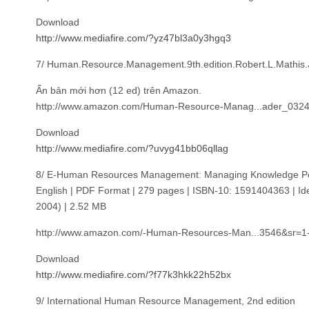
Download
http://www.mediafire.com/?yz47bl3a0y3hgq3
7/ Human.Resource.Management.9th.edition.Robert.L.Mathis
Ấn bản mới hơn (12 ed) trên Amazon.
http://www.amazon.com/Human-Resource-Manag...ader_032
Download
http://www.mediafire.com/?uvyg41bb06qllag
8/ E-Human Resources Management: Managing Knowledge P
English | PDF Format | 279 pages | ISBN-10: 1591404363 | I
2004) | 2.52 MB
http://www.amazon.com/-Human-Resources-Man...3546&sr=1
Download
http://www.mediafire.com/?f77k3hkk22h52bx
9/ International Human Resource Management, 2nd edition