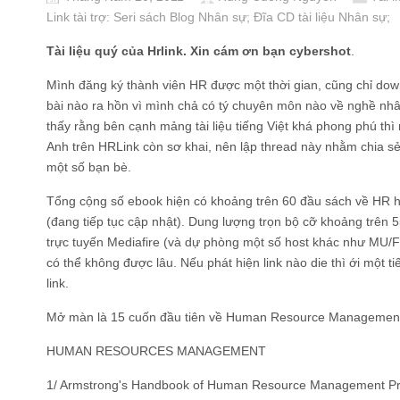
Link tài trợ:
Seri sách Blog Nhân sự
; Đĩa CD
tài liệu Nhân sự
;
Tài liệu quý của Hrlink. Xin cám ơn bạn cybershot
.
Mình đăng ký thành viên HR được một thời gian, cũng chỉ downl
bài nào ra hồn vì mình chả có tý chuyên môn nào về nghề nhân 
thấy rằng bên cạnh mảng tài liệu tiếng Việt khá phong phú thì
Anh trên HRLink còn sơ khai, nên lập thread này nhằm chia s
một số bạn bè.
Tổng cộng số ebook hiện có khoảng trên 60 đầu sách về HR h
(đang tiếp tục cập nhật). Dung lượng trọn bộ cỡ khoảng trên 
trực tuyến Mediafire (và dự phòng một số host khác như MU/F
có thể không được lâu. Nếu phát hiện link nào die thì ới một t
link.
Mở màn là 15 cuốn đầu tiên về Human Resource Managemen
HUMAN RESOURCES MANAGEMENT
1/ Armstrong's Handbook of Human Resource Management Prac