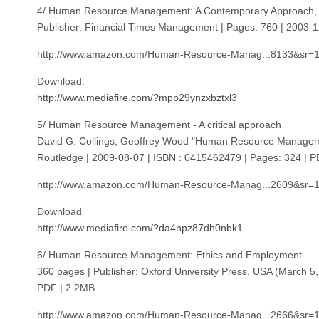
4/ Human Resource Management: A Contemporary Approach, 4
Publisher: Financial Times Management | Pages: 760 | 2003-
http://www.amazon.com/Human-Resource-Manag...8133&sr=1
Download:
http://www.mediafire.com/?mpp29ynzxbztxl3
5/ Human Resource Management - A critical approach
David G. Collings, Geoffrey Wood "Human Resource Management
Routledge | 2009-08-07 | ISBN : 0415462479 | Pages: 324 | P
http://www.amazon.com/Human-Resource-Manag...2609&sr=1
Download
http://www.mediafire.com/?da4npz87dh0nbk1
6/ Human Resource Management: Ethics and Employment
360 pages | Publisher: Oxford University Press, USA (March 5,
PDF | 2.2MB
http://www.amazon.com/Human-Resource-Manag...2666&sr=1