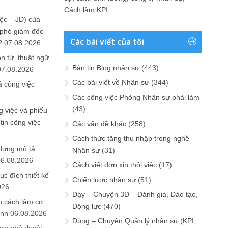
Cách làm KPI
;
ệc – JD) của
 phó giám đốc
Các bài viết của tôi
?
07.08.2026
n từ, thuật ngữ
Bản tin Blog nhân sự
(443)
07.08.2026
Các bài viết về Nhân sự
(344)
ả công việc
Các công việc Phòng Nhân sự phải làm
(43)
 việc và phiếu
tin công việc
Các vấn đề khác
(258)
Cách thức tăng thu nhập trong nghề
 dựng mô tả
Nhân sự
(31)
06.08.2026
Cách viết đơn xin thôi việc
(17)
ục đích thiết kế
Chiến lược nhân sự
(51)
026
Dạy – Chuyện 3Đ – Đánh giá, Đào tạo,
n cách làm cơ
Động lực
(470)
anh
06.08.2026
Dùng – Chuyện Quản lý nhân sự (KPI,