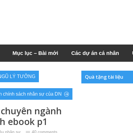
Mục lục – Bài mới
Các dự án cá nhân
Quà tặng tài liệu
I NGŨ LÝ TƯỞNG
n chính sách nhân sự của DN
 chuyên ngành
sh ebook p1
iệu nhân sự
40 comments