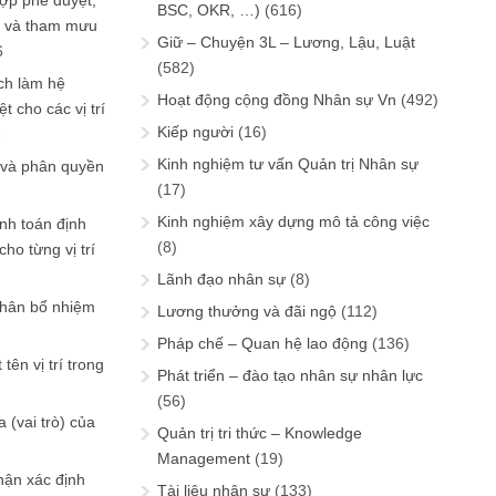
ợp phê duyệt,
BSC, OKR, …)
(616)
in và tham mưu
Giữ – Chuyện 3L – Lương, Lậu, Luật
6
(582)
ch làm hệ
Hoạt động cộng đồng Nhân sự Vn
(492)
t cho các vị trí
Kiếp người
(16)
6
Kinh nghiệm tư vấn Quản trị Nhân sự
 và phân quyền
(17)
Kinh nghiệm xây dựng mô tả công việc
ính toán định
(8)
ho từng vị trí
Lãnh đạo nhân sự
(8)
phân bổ nhiệm
Lương thưởng và đãi ngộ
(112)
Pháp chế – Quan hệ lao động
(136)
tên vị trí trong
Phát triển – đào tạo nhân sự nhân lực
(56)
 (vai trò) của
Quản trị tri thức – Knowledge
Management
(19)
hận xác định
Tài liệu nhân sự
(133)