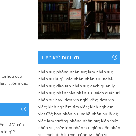
Liên kết hữu ích
nhân sự
;
phòng nhân sự
;
làm nhân sự
;
tài liệu của
nhân sự là gì
;
xác nhận nhân sự
;
nghề
i ....
Xem các
nhân sự
;
đào tạo nhân sự
;
cach quan ly
nhân sự
;
nhân viên nhân sự
;
sách quản trị
nhân sự hay
;
đơn xin nghỉ việc
;
đơn xin
việc
;
kinh nghiệm tìm việc
;
kinh nghiem
viet CV
;
ban nhân sự
;
nghề nhân sự là gì
;
việc làm trưởng phòng nhân sự
;
kiến thức
ệc – JD) của
nhân sự
;
việc làm nhân sự
;
giám đốc nhân
n là gì?
sự
;
cách tính lương
;
công ty nhân sự
;