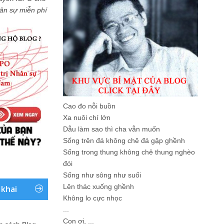
Nhân sự miễn phí
Cao đo nỗi buồn
Xa nuôi chí lớn
Dẫu làm sao thì cha vẫn muốn
Sống trên đá không chê đá gập ghềnh
Sống trong thung không chê thung nghèo
đói
Sống như sông như suối
Lên thác xuống ghềnh
 khai
Không lo cực nhọc
...
Con ơi, ...