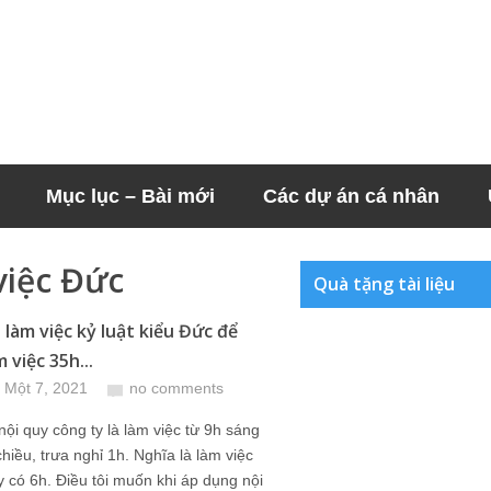
Mục lục – Bài mới
Các dự án cá nhân
việc Đức
Quà tặng tài liệu
 làm việc kỷ luật kiểu Đức để
 việc 35h...
 Một 7, 2021
no comments
ội quy công ty là làm việc từ 9h sáng
hiều, trưa nghỉ 1h. Nghĩa là làm việc
ty có 6h. Điều tôi muốn khi áp dụng nội