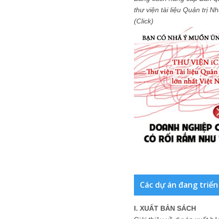
thư viện tài liệu Quản trị 
(Click)
Các dự án đang triển
I. XUẤT BẢN SÁCH