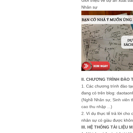
Giới thiệu về dự án xuất b
Nhân sự
II. CHƯƠNG TRÌNH ĐÀO 
1.
Các chương trình đào tạ
đang có trên blog: daotaon
(Nghề Nhân sự, Sinh viên t
cao thu nhập ...)
2.
Ví dụ thực tế trả lời cho
nhân sự có giàu được khôn
III. HỆ THỐNG TÀI LIỆU 