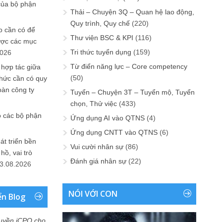
của bộ phận
Thải – Chuyện 3Q – Quan hệ lao động,
Quy trình, Quy chế
(220)
 cần có để
Thư viện BSC & KPI
(116)
ược các mục
Tri thức tuyển dụng
(159)
2026
Từ điển năng lực – Core competency
 hợp tác giữa
(50)
chức cần có quy
oàn công ty
Tuyển – Chuyện 3T – Tuyển mộ, Tuyển
chọn, Thử việc
(433)
o các bộ phận
Ứng dụng AI vào QTNS
(4)
Ứng dụng CNTT vào QTNS
(6)
át triển bền
Vui cười nhân sự
(86)
ồ, vai trò
Đánh giá nhân sự
(22)
3.08.2026
NÓI VỚI CON
ển Blog
uyền iCPO cho