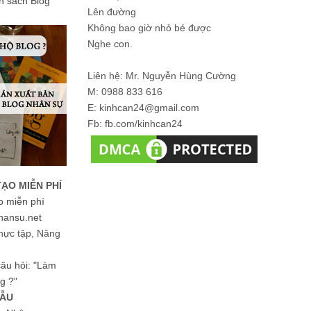
ản sách Blog
Lên đường
Không bao giờ nhỏ bé được
Nghe con.
Liên hệ: Mr. Nguyễn Hùng Cường
M: 0988 833 616
E: kinhcan24@gmail.com
Fb: fb.com/kinhcan24
TẠO MIỄN PHÍ
o miễn phí
hansu.net
hực tập, Nâng
 câu hỏi: "Làm
g ?"
MẪU