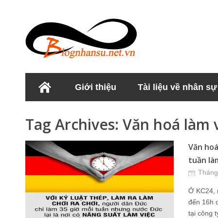
Giới thiệu
Tài liệu về nhân sự
Học viện Nhân sư
Tag Archives:
Văn hoá làm 
Văn hoá
tuần làm
Tháng
Ở KC24, n
đến 16h c
tại công 