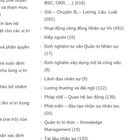
ợp phê duyệt,
BSC, OKR, …)
(616)
in và tham mưu
Giữ – Chuyện 3L – Lương, Lậu, Luật
6
(582)
ch làm hệ
Hoạt động cộng đồng Nhân sự Vn
(492)
t cho các vị trí
Kiếp người
(16)
6
Kinh nghiệm tư vấn Quản trị Nhân sự
 và phân quyền
(17)
Kinh nghiệm xây dựng mô tả công việc
ính toán định
(8)
ho từng vị trí
Lãnh đạo nhân sự
(8)
phân bổ nhiệm
Lương thưởng và đãi ngộ
(112)
Pháp chế – Quan hệ lao động
(136)
tên vị trí trong
Phát triển – đào tạo nhân sự nhân lực
(56)
 (vai trò) của
Quản trị tri thức – Knowledge
Management
(19)
hận xác định
Tài liệu nhân sự
(133)