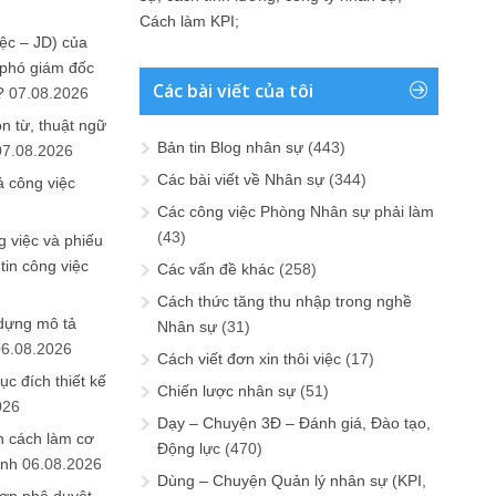
Cách làm KPI
;
ệc – JD) của
 phó giám đốc
Các bài viết của tôi
?
07.08.2026
n từ, thuật ngữ
Bản tin Blog nhân sự
(443)
07.08.2026
Các bài viết về Nhân sự
(344)
ả công việc
Các công việc Phòng Nhân sự phải làm
(43)
 việc và phiếu
tin công việc
Các vấn đề khác
(258)
Cách thức tăng thu nhập trong nghề
 dựng mô tả
Nhân sự
(31)
06.08.2026
Cách viết đơn xin thôi việc
(17)
ục đích thiết kế
Chiến lược nhân sự
(51)
026
Dạy – Chuyện 3Đ – Đánh giá, Đào tạo,
n cách làm cơ
Động lực
(470)
anh
06.08.2026
Dùng – Chuyện Quản lý nhân sự (KPI,