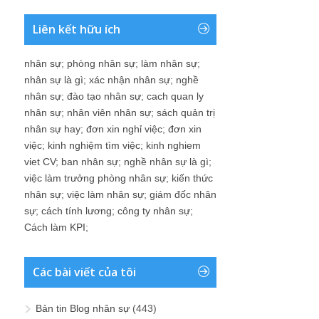
Liên kết hữu ích
nhân sự
;
phòng nhân sự
;
làm nhân sự
;
nhân sự là gì
;
xác nhận nhân sự
;
nghề
nhân sự
;
đào tạo nhân sự
;
cach quan ly
nhân sự
;
nhân viên nhân sự
;
sách quản trị
nhân sự hay
;
đơn xin nghỉ việc
;
đơn xin
việc
;
kinh nghiệm tìm việc
;
kinh nghiem
viet CV
;
ban nhân sự
;
nghề nhân sự là gì
;
việc làm trưởng phòng nhân sự
;
kiến thức
nhân sự
;
việc làm nhân sự
;
giám đốc nhân
sự
;
cách tính lương
;
công ty nhân sự
;
Cách làm KPI
;
Các bài viết của tôi
Bản tin Blog nhân sự
(443)