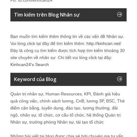
Tìm kiếm trên Blog Nhân sự
Bạn muốn tìm kiếm thêm thông tin về các vấn đề
Nhân sự
.
Vui lòng click tại đây để tìm kiếm thêm:
http://kinhcan.net/
Đây là công cụ tìm kiếm được tích hợp tìm kiếm khoảng 30
site chuyên về
nhân sự
. Chi tiết vui lòng click tại đây:
Kinhcan24′s Search
Keyword của Blog
Quản trị nhân sự, Human Resources, KPI, Đánh giá hiệu
quả công việc, chính sách lương, CnB, lương 3P, BSC, Thẻ
điểm cân bằng, tuyển dụng, đào tạo, lương thưởng, đãi
ngộ, nhân sự, tổ chức, cơ cấu tổ chức, hệ thống Quản trị
Nhân sự, trưởng phòng Nhân sự, tái tạo tổ chức
Những bài viết tại blog được chia sẻ bởi chuyên gia tư vấn