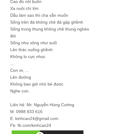
Cao đo nỗi buồn
Xa nuôi chí lớn
Dẫu làm sao thì cha vẫn muốn
Sống trên đá không chê đá gập ghềnh
Sống trong thung không chê thung nghèo
đói
Sống như sông như suối
Lên thác xuống ghềnh
Không lo cực nhọc
...
Con ơi, ...
Lên đường
Không bao giờ nhỏ bé được
Nghe con.
Liên hệ: Mr. Nguyễn Hùng Cường
M: 0988 833 616
E: kinhcan24@gmail.com
Fb: fb.com/kinhcan24