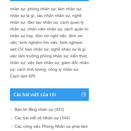
nhân sự
;
phòng nhân sự
;
làm nhân sự
;
nhân sự là gì
;
xác nhận nhân sự
;
nghề
nhân sự
;
đào tạo nhân sự
;
cach quan ly
nhân sự
;
nhân viên nhân sự
;
sách quản trị
nhân sự hay
;
đơn xin nghỉ việc
;
đơn xin
việc
;
kinh nghiệm tìm việc
;
kinh nghiem
viet CV
;
ban nhân sự
;
nghề nhân sự là gì
;
việc làm trưởng phòng nhân sự
;
kiến thức
nhân sự
;
việc làm nhân sự
;
giám đốc nhân
sự
;
cách tính lương
;
công ty nhân sự
;
Cách làm KPI
;
Các bài viết của tôi
Bản tin Blog nhân sự
(443)
Các bài viết về Nhân sự
(344)
Các công việc Phòng Nhân sự phải làm