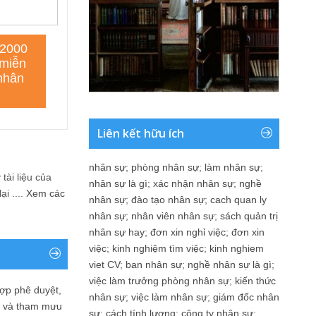
Liên kết hữu ích
nhân sự
;
phòng nhân sự
;
làm nhân sự
;
tài liệu của
nhân sự là gì
;
xác nhận nhân sự
;
nghề
i ....
Xem các
nhân sự
;
đào tạo nhân sự
;
cach quan ly
nhân sự
;
nhân viên nhân sự
;
sách quản trị
nhân sự hay
;
đơn xin nghỉ việc
;
đơn xin
việc
;
kinh nghiệm tìm việc
;
kinh nghiem
viet CV
;
ban nhân sự
;
nghề nhân sự là gì
;
việc làm trưởng phòng nhân sự
;
kiến thức
ợp phê duyệt,
nhân sự
;
việc làm nhân sự
;
giám đốc nhân
in và tham mưu
sự
;
cách tính lương
;
công ty nhân sự
;