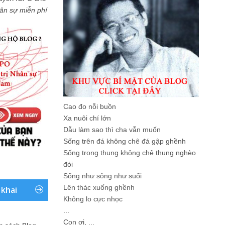
Nhân sự miễn phí
Cao đo nỗi buồn
Xa nuôi chí lớn
Dẫu làm sao thì cha vẫn muốn
Sống trên đá không chê đá gập ghềnh
Sống trong thung không chê thung nghèo
đói
Sống như sông như suối
Lên thác xuống ghềnh
 khai
Không lo cực nhọc
...
Con ơi, ...