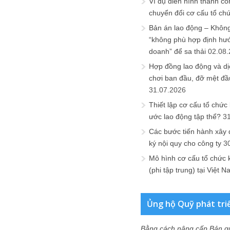
Ví dụ điển hình thành cô
chuyển đổi cơ cấu tổ ch
Bản án lao động – Không 
“không phù hợp định hư
doanh” để sa thải
02.08
Hợp đồng lao động và dịc
chơi ban đầu, đỡ mệt đầ
31.07.2026
Thiết lập cơ cấu tổ chức 
ước lao động tập thể?
3
Các bước tiến hành xây
ký nội quy cho công ty
3
Mô hình cơ cấu tổ chức 
(phi tập trung) tại Việt 
Ủng hộ Quỹ phát tri
Bằng cách nâng cấp Bản q