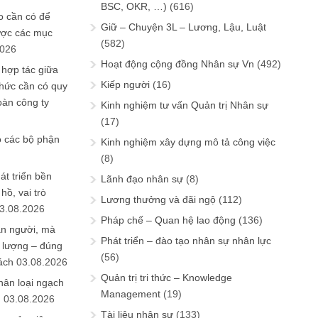
BSC, OKR, …)
(616)
 cần có để
Giữ – Chuyện 3L – Lương, Lậu, Luật
ược các mục
(582)
2026
Hoạt động cộng đồng Nhân sự Vn
(492)
 hợp tác giữa
Kiếp người
(16)
chức cần có quy
oàn công ty
Kinh nghiệm tư vấn Quản trị Nhân sự
(17)
o các bộ phận
Kinh nghiệm xây dựng mô tả công việc
(8)
át triển bền
Lãnh đạo nhân sự
(8)
ồ, vai trò
Lương thưởng và đãi ngộ
(112)
3.08.2026
Pháp chế – Quan hệ lao động
(136)
ần người, mà
Phát triển – đào tạo nhân sự nhân lực
 lượng – đúng
(56)
ách
03.08.2026
Quản trị tri thức – Knowledge
hân loại ngạch
Management
(19)
n
03.08.2026
Tài liệu nhân sự
(133)