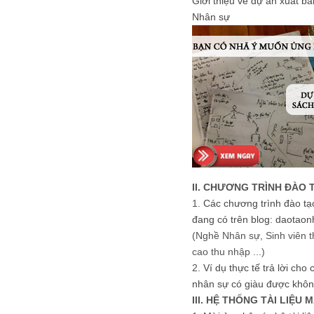
Giới thiệu về dự án xuất b
Nhân sự
II. CHƯƠNG TRÌNH ĐÀO 
1.
Các chương trình đào tạ
đang có trên blog: daotaon
(Nghề Nhân sự, Sinh viên t
cao thu nhập ...)
2.
Ví dụ thực tế trả lời cho
nhân sự có giàu được khôn
III. HỆ THỐNG TÀI LIỆU 