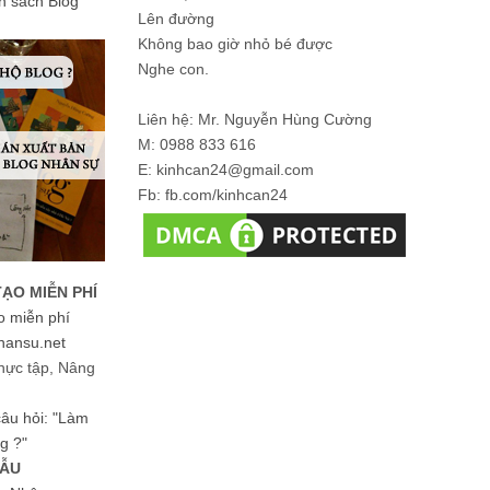
ản sách Blog
Lên đường
Không bao giờ nhỏ bé được
Nghe con.
Liên hệ: Mr. Nguyễn Hùng Cường
M: 0988 833 616
E: kinhcan24@gmail.com
Fb: fb.com/kinhcan24
TẠO MIỄN PHÍ
o miễn phí
hansu.net
hực tập, Nâng
 câu hỏi: "Làm
g ?"
MẪU