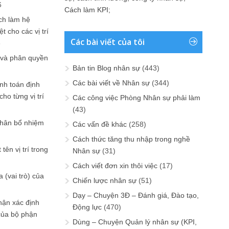
6
Cách làm KPI
;
ch làm hệ
t cho các vị trí
Các bài viết của tôi
6
 và phân quyền
Bản tin Blog nhân sự
(443)
Các bài viết về Nhân sự
(344)
ính toán định
ho từng vị trí
Các công việc Phòng Nhân sự phải làm
(43)
phân bổ nhiệm
Các vấn đề khác
(258)
Cách thức tăng thu nhập trong nghề
tên vị trí trong
Nhân sự
(31)
Cách viết đơn xin thôi việc
(17)
 (vai trò) của
Chiến lược nhân sự
(51)
Dạy – Chuyện 3Đ – Đánh giá, Đào tạo,
hận xác định
Động lực
(470)
của bộ phận
Dùng – Chuyện Quản lý nhân sự (KPI,