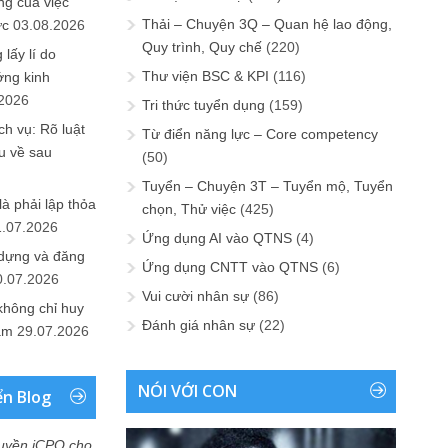
ng của việc
Thải – Chuyện 3Q – Quan hệ lao động,
ức
03.08.2026
Quy trình, Quy chế
(220)
lấy lí do
Thư viện BSC & KPI
(116)
ớng kinh
.2026
Tri thức tuyển dụng
(159)
h vụ: Rõ luật
Từ điển năng lực – Core competency
u về sau
(50)
Tuyển – Chuyện 3T – Tuyển mộ, Tuyển
là phải lập thỏa
chọn, Thử việc
(425)
1.07.2026
Ứng dụng AI vào QTNS
(4)
 dựng và đăng
Ứng dụng CNTT vào QTNS
(6)
0.07.2026
Vui cười nhân sự
(86)
không chỉ huy
Đánh giá nhân sự
(22)
Nam
29.07.2026
NÓI VỚI CON
ển Blog
uyền iCPO cho