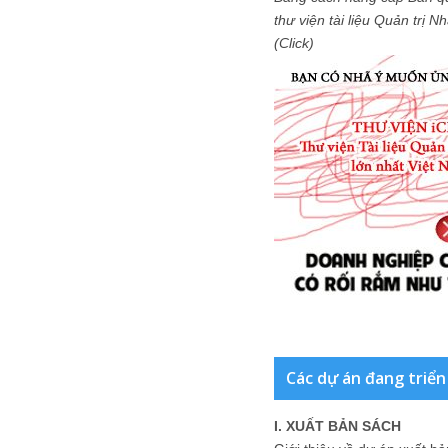
thư viện tài liệu Quản trị 
(Click)
Các dự án đang triển
I. XUẤT BẢN SÁCH