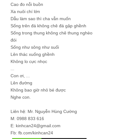
Cao đo nỗi buồn
Xa nuôi chí lớn
Dẫu làm sao thì cha vẫn muốn
Sống trên đá không chê đá gập ghềnh
Sống trong thung không chê thung nghèo
đói
Sống như sông như suối
Lên thác xuống ghềnh
Không lo cực nhọc
...
Con ơi, ...
Lên đường
Không bao giờ nhỏ bé được
Nghe con.
Liên hệ: Mr. Nguyễn Hùng Cường
M: 0988 833 616
E: kinhcan24@gmail.com
Fb: fb.com/kinhcan24