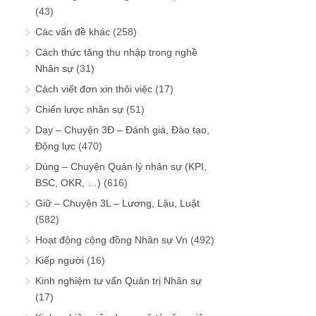
(43)
Các vấn đề khác
(258)
Cách thức tăng thu nhập trong nghề
Nhân sự
(31)
Cách viết đơn xin thôi việc
(17)
Chiến lược nhân sự
(51)
Dạy – Chuyện 3Đ – Đánh giá, Đào tạo,
Động lực
(470)
Dùng – Chuyện Quản lý nhân sự (KPI,
BSC, OKR, …)
(616)
Giữ – Chuyện 3L – Lương, Lậu, Luật
(582)
Hoạt động cộng đồng Nhân sự Vn
(492)
Kiếp người
(16)
Kinh nghiệm tư vấn Quản trị Nhân sự
(17)