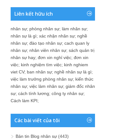
Liên kết hữu ích
nhân sự
;
phòng nhân sự
;
làm nhân sự
;
nhân sự là gì
;
xác nhận nhân sự
;
nghề
nhân sự
;
đào tạo nhân sự
;
cach quan ly
nhân sự
;
nhân viên nhân sự
;
sách quản trị
nhân sự hay
;
đơn xin nghỉ việc
;
đơn xin
việc
;
kinh nghiệm tìm việc
;
kinh nghiem
viet CV
;
ban nhân sự
;
nghề nhân sự là gì
;
việc làm trưởng phòng nhân sự
;
kiến thức
nhân sự
;
việc làm nhân sự
;
giám đốc nhân
sự
;
cách tính lương
;
công ty nhân sự
;
Cách làm KPI
;
Các bài viết của tôi
Bản tin Blog nhân sự
(443)