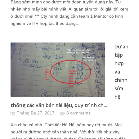
Sáng sớm mình đọc được một đoạn tuyển dụng này. Tự
nhiên nhớ mấy bài mình viết. Ai quan tâm tới lời giải thì xem
ở dưới nhé! *** Cty mình đang cần team 1 Mentor có kinh
nghiệm về HR hợp tác theo dạng...
Dự án
tập
hợp
và
chỉnh
sửa
hệ
thống các văn bản tài liệu, quy trình ch...
Tháng Ba 27, 2017
3 comments
Xin chào cả nhà. Thời tiết Hà Nội hôm nay rét mướt. Mọi
người ra đường nhớ cẩn thận nhé. Với thời tiết như vậy