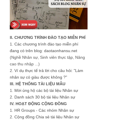
II. CHƯƠNG TRÌNH ĐÀO TẠO MIỄN PHÍ
1.
Các chương trình đào tạo miễn phí
đang có trên blog: daotaonhansu.net
(Nghề Nhân sự, Sinh viên thực tập, Nâng
cao thu nhập ...)
2.
Ví dụ thực tế trả lời cho câu hỏi: "Làm
nhân sự có giàu được không ?"
III. HỆ THỐNG TÀI LIỆU MẪU
1.
Mời ủng hộ các bộ tài liệu Nhân sự
2.
Danh sách 30 bộ tài liệu Nhân sự
IV. HOẠT ĐỘNG CỘNG ĐỒNG
1.
HR Groups - Các nhóm Nhân sự
2.
Cộng đồng Chia sẻ tài liệu Nhân sự