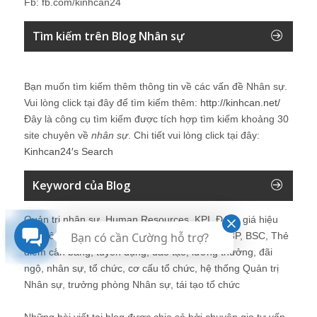
Fb: fb.com/kinhcan24
Tìm kiếm trên Blog Nhân sự
Bạn muốn tìm kiếm thêm thông tin về các vấn đề
Nhân sự
.
Vui lòng click tại đây để tìm kiếm thêm:
http://kinhcan.net/
Đây là công cụ tìm kiếm được tích hợp tìm kiếm khoảng 30
site chuyên về
nhân sự
. Chi tiết vui lòng click tại đây:
Kinhcan24′s Search
Keyword của Blog
Quản trị nhân sự, Human Resources, KPI, Đánh giá hiệu
quả công việc, chính sách lương, CnB, lương 3P, BSC, Thẻ
Bạn có cần Cường hỗ trợ?
điểm cân bằng, tuyển dụng, đào tạo, lương thưởng, đãi
ngộ, nhân sự, tổ chức, cơ cấu tổ chức, hệ thống Quản trị
Nhân sự, trưởng phòng Nhân sự, tái tạo tổ chức
Những bài viết tại blog được chia sẻ bởi chuyên gia tư vấn