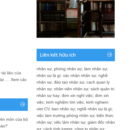
Liên kết hữu ích
nhân sự
;
phòng nhân sự
;
làm nhân sự
;
tài liệu của
nhân sự là gì
;
xác nhận nhân sự
;
nghề
i ....
Xem các
nhân sự
;
đào tạo nhân sự
;
cach quan ly
nhân sự
;
nhân viên nhân sự
;
sách quản trị
nhân sự hay
;
đơn xin nghỉ việc
;
đơn xin
việc
;
kinh nghiệm tìm việc
;
kinh nghiem
viet CV
;
ban nhân sự
;
nghề nhân sự là gì
;
việc làm trưởng phòng nhân sự
;
kiến thức
yên môn của bộ
nhân sự
;
việc làm nhân sự
;
giám đốc nhân
nào?
sự
;
cách tính lương
;
công ty nhân sự
;