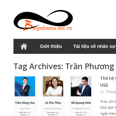
Giới thiệu
Tài liệu về nhân sự
Học viện Nhân sư
Tag Archives:
Trần Phương
Thế hệ 
USD
Tháng
Tròn 10 
Chủ tịch 
ngân hàng