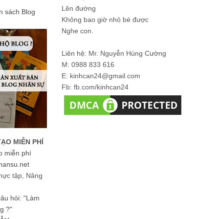
Lên đường
ản sách Blog
Không bao giờ nhỏ bé được
Nghe con.
Liên hệ: Mr. Nguyễn Hùng Cường
M: 0988 833 616
E: kinhcan24@gmail.com
Fb: fb.com/kinhcan24
TẠO MIỄN PHÍ
o miễn phí
hansu.net
hực tập, Nâng
 câu hỏi: "Làm
g ?"