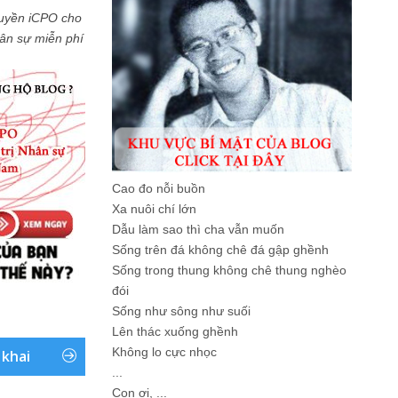
uyền iCPO cho
Nhân sự miễn phí
Cao đo nỗi buồn
Xa nuôi chí lớn
Dẫu làm sao thì cha vẫn muốn
Sống trên đá không chê đá gập ghềnh
Sống trong thung không chê thung nghèo
đói
Sống như sông như suối
Lên thác xuống ghềnh
Không lo cực nhọc
 khai
...
Con ơi, ...