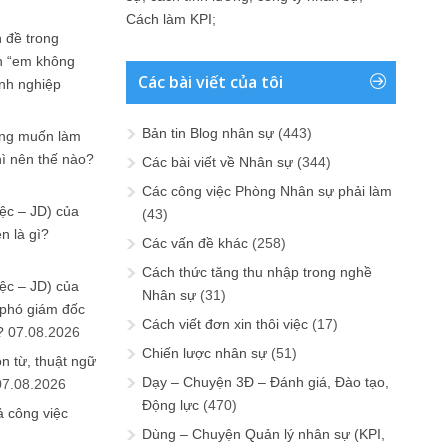
Cách làm KPI
;
 đề trong
n “em không
Các bài viết của tôi
anh nghiệp
Bản tin Blog nhân sự
(443)
ưng muốn làm
hì nên thế nào?
Các bài viết về Nhân sự
(344)
Các công việc Phòng Nhân sự phải làm
ệc – JD) của
(43)
n là gì?
Các vấn đề khác
(258)
Cách thức tăng thu nhập trong nghề
ệc – JD) của
Nhân sự
(31)
 phó giám đốc
Cách viết đơn xin thôi việc
(17)
?
07.08.2026
Chiến lược nhân sự
(51)
n từ, thuật ngữ
Dạy – Chuyện 3Đ – Đánh giá, Đào tạo,
07.08.2026
Động lực
(470)
ả công việc
Dùng – Chuyện Quản lý nhân sự (KPI,