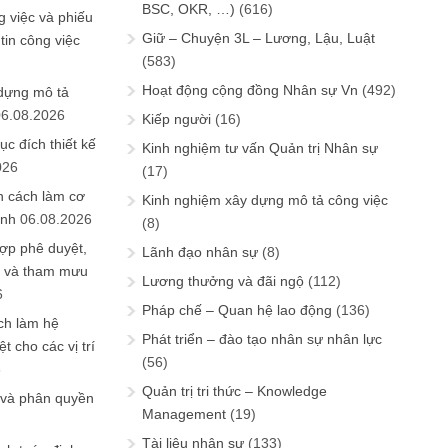
BSC, OKR, …)
(616)
 việc và phiếu
Giữ – Chuyện 3L – Lương, Lậu, Luật
tin công việc
(583)
Hoạt động cộng đồng Nhân sự Vn
(492)
 dựng mô tả
06.08.2026
Kiếp người
(16)
ục đích thiết kế
Kinh nghiệm tư vấn Quản trị Nhân sự
026
(17)
n cách làm cơ
Kinh nghiệm xây dựng mô tả công việc
anh
06.08.2026
(8)
ợp phê duyệt,
Lãnh đạo nhân sự
(8)
in và tham mưu
Lương thưởng và đãi ngộ
(112)
6
Pháp chế – Quan hệ lao động
(136)
ch làm hệ
Phát triển – đào tạo nhân sự nhân lực
t cho các vị trí
(56)
6
Quản trị tri thức – Knowledge
 và phân quyền
Management
(19)
Tài liệu nhân sự
(133)