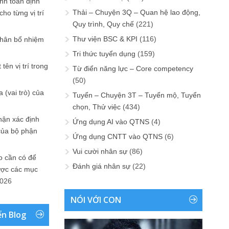
ính toán định
Thải – Chuyện 3Q – Quan hệ lao động,
ho từng vị trí
Quy trình, Quy chế
(221)
Thư viện BSC & KPI
(116)
phân bổ nhiệm
Tri thức tuyển dụng
(159)
tên vị trí trong
Từ điển năng lực – Core competency
(50)
 (vai trò) của
Tuyển – Chuyện 3T – Tuyển mộ, Tuyển
chọn, Thử việc
(434)
hận xác định
Ứng dụng AI vào QTNS
(4)
của bộ phận
Ứng dụng CNTT vào QTNS
(6)
Vui cười nhân sự
(86)
 cần có để
Đánh giá nhân sự
(22)
ược các mục
2026
NÓI VỚI CON
ển Blog