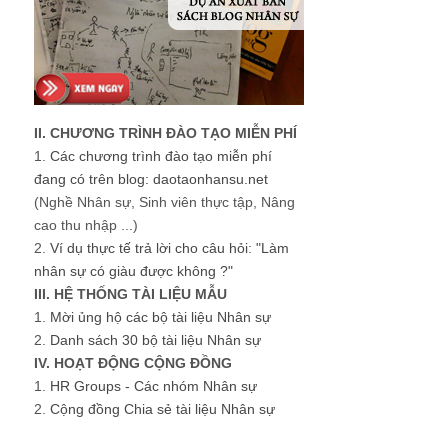
II. CHƯƠNG TRÌNH ĐÀO TẠO MIỄN PHÍ
1.
Các chương trình đào tạo miễn phí
đang có trên blog: daotaonhansu.net
(Nghề Nhân sự, Sinh viên thực tập, Nâng
cao thu nhập ...)
2.
Ví dụ thực tế trả lời cho câu hỏi: "Làm
nhân sự có giàu được không ?"
III. HỆ THỐNG TÀI LIỆU MẪU
1.
Mời ủng hộ các bộ tài liệu Nhân sự
2.
Danh sách 30 bộ tài liệu Nhân sự
IV. HOẠT ĐỘNG CỘNG ĐỒNG
1.
HR Groups - Các nhóm Nhân sự
2.
Cộng đồng Chia sẻ tài liệu Nhân sự