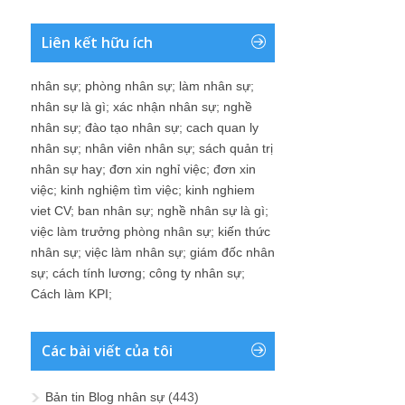
Liên kết hữu ích
nhân sự
;
phòng nhân sự
;
làm nhân sự
;
nhân sự là gì
;
xác nhận nhân sự
;
nghề
nhân sự
;
đào tạo nhân sự
;
cach quan ly
nhân sự
;
nhân viên nhân sự
;
sách quản trị
nhân sự hay
;
đơn xin nghỉ việc
;
đơn xin
việc
;
kinh nghiệm tìm việc
;
kinh nghiem
viet CV
;
ban nhân sự
;
nghề nhân sự là gì
;
việc làm trưởng phòng nhân sự
;
kiến thức
nhân sự
;
việc làm nhân sự
;
giám đốc nhân
sự
;
cách tính lương
;
công ty nhân sự
;
Cách làm KPI
;
Các bài viết của tôi
Bản tin Blog nhân sự
(443)