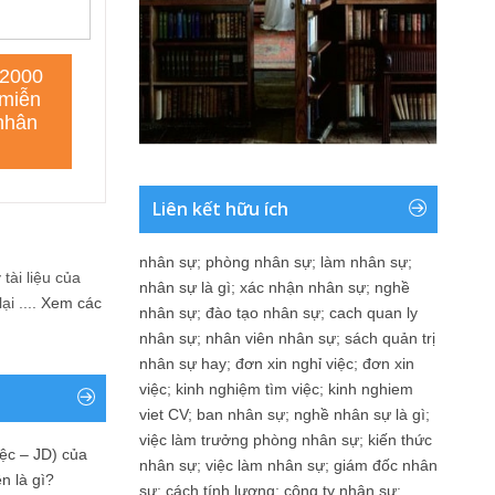
Liên kết hữu ích
nhân sự
;
phòng nhân sự
;
làm nhân sự
;
tài liệu của
nhân sự là gì
;
xác nhận nhân sự
;
nghề
i ....
Xem các
nhân sự
;
đào tạo nhân sự
;
cach quan ly
nhân sự
;
nhân viên nhân sự
;
sách quản trị
nhân sự hay
;
đơn xin nghỉ việc
;
đơn xin
việc
;
kinh nghiệm tìm việc
;
kinh nghiem
viet CV
;
ban nhân sự
;
nghề nhân sự là gì
;
việc làm trưởng phòng nhân sự
;
kiến thức
ệc – JD) của
nhân sự
;
việc làm nhân sự
;
giám đốc nhân
n là gì?
sự
;
cách tính lương
;
công ty nhân sự
;