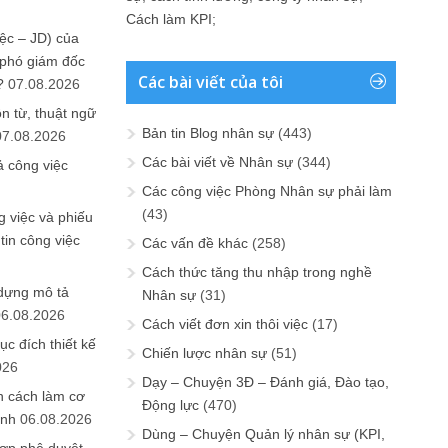
Cách làm KPI
;
ệc – JD) của
 phó giám đốc
Các bài viết của tôi
?
07.08.2026
n từ, thuật ngữ
Bản tin Blog nhân sự
(443)
07.08.2026
Các bài viết về Nhân sự
(344)
ả công việc
Các công việc Phòng Nhân sự phải làm
(43)
 việc và phiếu
tin công việc
Các vấn đề khác
(258)
Cách thức tăng thu nhập trong nghề
 dựng mô tả
Nhân sự
(31)
06.08.2026
Cách viết đơn xin thôi việc
(17)
ục đích thiết kế
Chiến lược nhân sự
(51)
026
Dạy – Chuyện 3Đ – Đánh giá, Đào tạo,
n cách làm cơ
Động lực
(470)
anh
06.08.2026
Dùng – Chuyện Quản lý nhân sự (KPI,