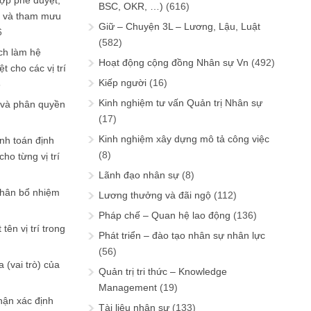
ợp phê duyệt,
BSC, OKR, …)
(616)
in và tham mưu
Giữ – Chuyện 3L – Lương, Lậu, Luật
6
(582)
ch làm hệ
Hoạt động cộng đồng Nhân sự Vn
(492)
t cho các vị trí
Kiếp người
(16)
6
Kinh nghiệm tư vấn Quản trị Nhân sự
 và phân quyền
(17)
Kinh nghiệm xây dựng mô tả công việc
ính toán định
(8)
ho từng vị trí
Lãnh đạo nhân sự
(8)
phân bổ nhiệm
Lương thưởng và đãi ngộ
(112)
Pháp chế – Quan hệ lao động
(136)
tên vị trí trong
Phát triển – đào tạo nhân sự nhân lực
(56)
 (vai trò) của
Quản trị tri thức – Knowledge
Management
(19)
hận xác định
Tài liệu nhân sự
(133)