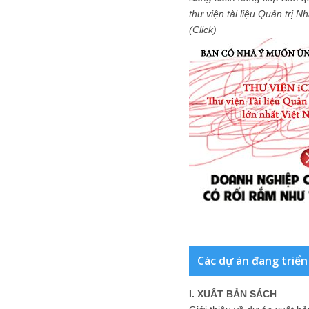
thư viện tài liệu Quản trị 
(Click)
Các dự án đang triển
I. XUẤT BẢN SÁCH