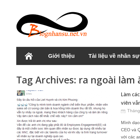
Giới thiệu
Tài liệu về nhân sự
Học viện Nhân sư
Tag Archives:
ra ngoài làm 
Làm các
viên vẫ
Tháng
Mình dạo 
CEO và Qu
với các a