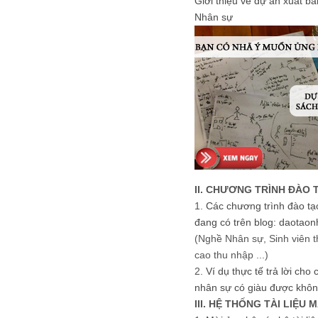
Giới thiệu về dự án xuất b
Nhân sự
II. CHƯƠNG TRÌNH ĐÀO 
1.
Các chương trình đào tạ
đang có trên blog: daotaon
(Nghề Nhân sự, Sinh viên t
cao thu nhập ...)
2.
Ví dụ thực tế trả lời cho
nhân sự có giàu được khôn
III. HỆ THỐNG TÀI LIỆU 