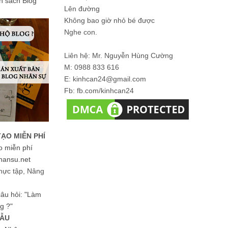
ản sách Blog
Lên đường
Không bao giờ nhỏ bé được
Nghe con.
Liên hệ: Mr. Nguyễn Hùng Cường
M: 0988 833 616
E: kinhcan24@gmail.com
Fb: fb.com/kinhcan24
TẠO MIỄN PHÍ
o miễn phí
hansu.net
hực tập, Nâng
 câu hỏi: "Làm
g ?"
MẪU