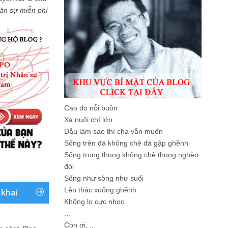
Nhân sự miễn phí
Cao đo nỗi buồn
Xa nuôi chí lớn
Dẫu làm sao thì cha vẫn muốn
Sống trên đá không chê đá gập ghềnh
Sống trong thung không chê thung nghèo
đói
Sống như sông như suối
Lên thác xuống ghềnh
 khai
Không lo cực nhọc
...
Con ơi, ...