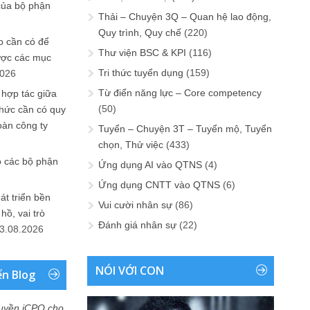
của bộ phận
Thải – Chuyện 3Q – Quan hệ lao động,
Quy trình, Quy chế
(220)
 cần có để
Thư viện BSC & KPI
(116)
ược các mục
Tri thức tuyển dụng
(159)
2026
Từ điển năng lực – Core competency
 hợp tác giữa
(50)
chức cần có quy
oàn công ty
Tuyển – Chuyện 3T – Tuyển mộ, Tuyển
chọn, Thử việc
(433)
o các bộ phận
Ứng dụng AI vào QTNS
(4)
Ứng dụng CNTT vào QTNS
(6)
át triển bền
Vui cười nhân sự
(86)
ồ, vai trò
Đánh giá nhân sự
(22)
3.08.2026
NÓI VỚI CON
ển Blog
uyền iCPO cho