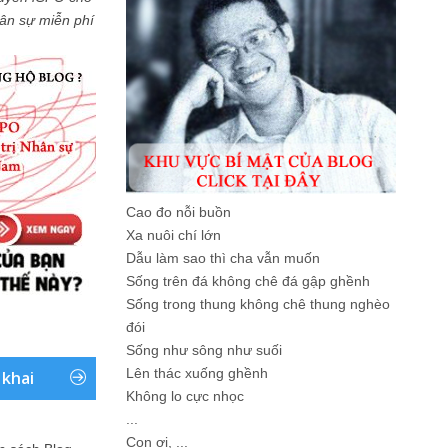
Nhân sự miễn phí
Cao đo nỗi buồn
Xa nuôi chí lớn
Dẫu làm sao thì cha vẫn muốn
Sống trên đá không chê đá gập ghềnh
Sống trong thung không chê thung nghèo
đói
Sống như sông như suối
Lên thác xuống ghềnh
 khai
Không lo cực nhọc
...
Con ơi, ...