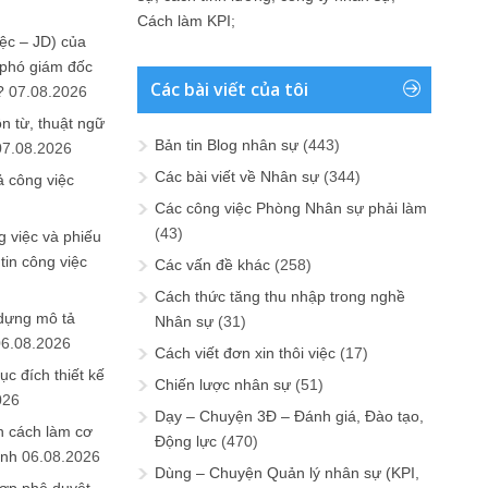
Cách làm KPI
;
ệc – JD) của
 phó giám đốc
Các bài viết của tôi
?
07.08.2026
n từ, thuật ngữ
Bản tin Blog nhân sự
(443)
07.08.2026
Các bài viết về Nhân sự
(344)
ả công việc
Các công việc Phòng Nhân sự phải làm
(43)
 việc và phiếu
tin công việc
Các vấn đề khác
(258)
Cách thức tăng thu nhập trong nghề
 dựng mô tả
Nhân sự
(31)
06.08.2026
Cách viết đơn xin thôi việc
(17)
ục đích thiết kế
Chiến lược nhân sự
(51)
026
Dạy – Chuyện 3Đ – Đánh giá, Đào tạo,
n cách làm cơ
Động lực
(470)
anh
06.08.2026
Dùng – Chuyện Quản lý nhân sự (KPI,