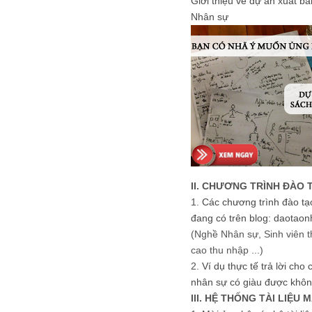
Giới thiệu về dự án xuất b
Nhân sự
II. CHƯƠNG TRÌNH ĐÀO 
1.
Các chương trình đào tạ
đang có trên blog: daotaon
(Nghề Nhân sự, Sinh viên t
cao thu nhập ...)
2.
Ví dụ thực tế trả lời cho
nhân sự có giàu được khôn
III. HỆ THỐNG TÀI LIỆU 