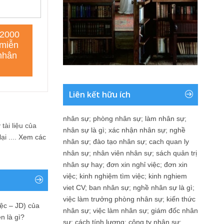
Liên kết hữu ích
nhân sự
;
phòng nhân sự
;
làm nhân sự
;
tài liệu của
nhân sự là gì
;
xác nhận nhân sự
;
nghề
i ....
Xem các
nhân sự
;
đào tạo nhân sự
;
cach quan ly
nhân sự
;
nhân viên nhân sự
;
sách quản trị
nhân sự hay
;
đơn xin nghỉ việc
;
đơn xin
việc
;
kinh nghiệm tìm việc
;
kinh nghiem
viet CV
;
ban nhân sự
;
nghề nhân sự là gì
;
việc làm trưởng phòng nhân sự
;
kiến thức
ệc – JD) của
nhân sự
;
việc làm nhân sự
;
giám đốc nhân
n là gì?
sự
;
cách tính lương
;
công ty nhân sự
;