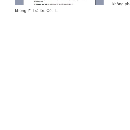
không phả
không ?" Trả lời: Có. T...