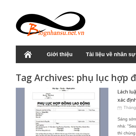
Giới thiệu
Tài liệu về nhân sự
Học viện Nhân sư
Tag Archives:
phụ lục hợp 
Lách lu
xác địn
Tháng
Sáng sớm
nhà: "Sau
thì chúng