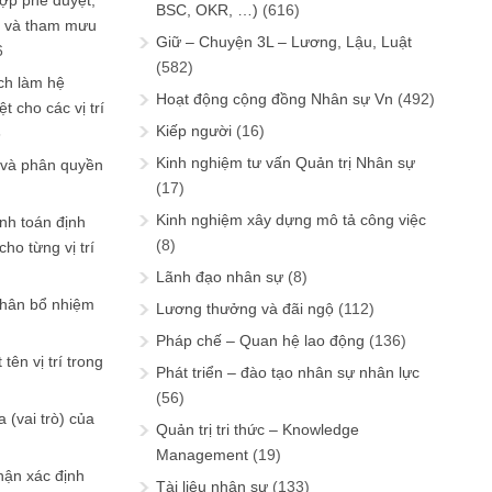
ợp phê duyệt,
BSC, OKR, …)
(616)
in và tham mưu
Giữ – Chuyện 3L – Lương, Lậu, Luật
6
(582)
ch làm hệ
Hoạt động cộng đồng Nhân sự Vn
(492)
t cho các vị trí
Kiếp người
(16)
6
Kinh nghiệm tư vấn Quản trị Nhân sự
 và phân quyền
(17)
Kinh nghiệm xây dựng mô tả công việc
ính toán định
(8)
ho từng vị trí
Lãnh đạo nhân sự
(8)
phân bổ nhiệm
Lương thưởng và đãi ngộ
(112)
Pháp chế – Quan hệ lao động
(136)
tên vị trí trong
Phát triển – đào tạo nhân sự nhân lực
(56)
 (vai trò) của
Quản trị tri thức – Knowledge
Management
(19)
hận xác định
Tài liệu nhân sự
(133)