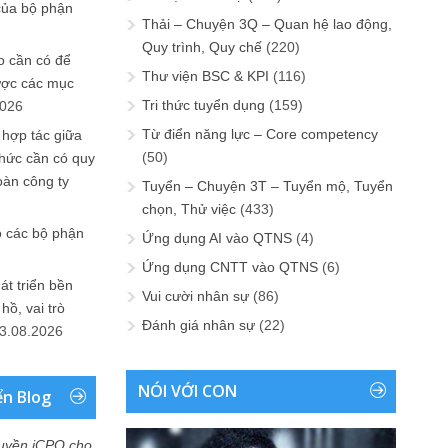
của bộ phận
Thải – Chuyện 3Q – Quan hệ lao động,
Quy trình, Quy chế
(220)
 cần có để
Thư viện BSC & KPI
(116)
ược các mục
Tri thức tuyển dụng
(159)
2026
Từ điển năng lực – Core competency
 hợp tác giữa
(50)
chức cần có quy
oàn công ty
Tuyển – Chuyện 3T – Tuyển mộ, Tuyển
chọn, Thử việc
(433)
o các bộ phận
Ứng dụng AI vào QTNS
(4)
Ứng dụng CNTT vào QTNS
(6)
át triển bền
Vui cười nhân sự
(86)
ồ, vai trò
Đánh giá nhân sự
(22)
3.08.2026
NÓI VỚI CON
ển Blog
uyền iCPO cho