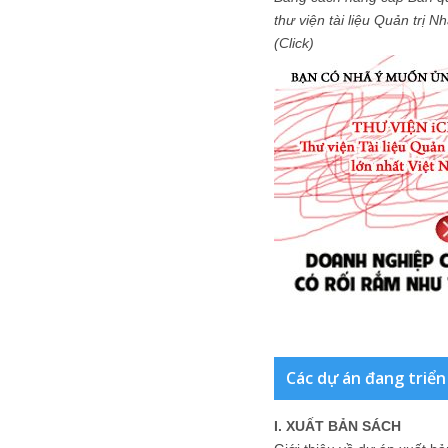
thư viện tài liệu Quản trị 
(Click)
Các dự án đang triển
I. XUẤT BẢN SÁCH