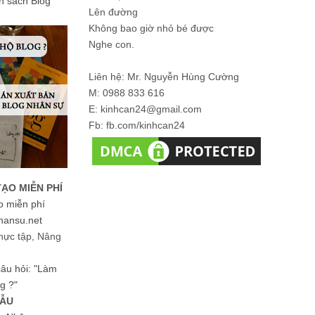
ản sách Blog
Lên đường
Không bao giờ nhỏ bé được
Nghe con.
Liên hệ: Mr. Nguyễn Hùng Cường
M: 0988 833 616
E: kinhcan24@gmail.com
Fb: fb.com/kinhcan24
TẠO MIỄN PHÍ
o miễn phí
hansu.net
hực tập, Nâng
 câu hỏi: "Làm
g ?"
MẪU