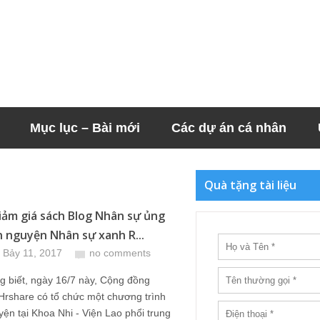
Mục lục – Bài mới
Các dự án cá nhân
Quà tặng tài liệu
iảm giá sách Blog Nhân sự ủng
n nguyện Nhân sự xanh R...
 Bảy 11, 2017
no comments
 biết, ngày 16/7 này, Cộng đồng
Hrshare có tổ chức một chương trình
yện tại Khoa Nhi - Viện Lao phổi trung