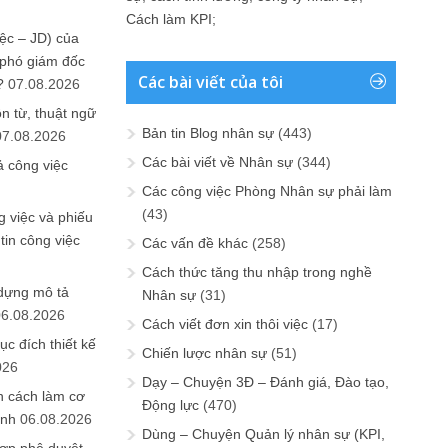
Cách làm KPI
;
ệc – JD) của
 phó giám đốc
Các bài viết của tôi
?
07.08.2026
n từ, thuật ngữ
Bản tin Blog nhân sự
(443)
07.08.2026
Các bài viết về Nhân sự
(344)
ả công việc
Các công việc Phòng Nhân sự phải làm
(43)
 việc và phiếu
tin công việc
Các vấn đề khác
(258)
Cách thức tăng thu nhập trong nghề
 dựng mô tả
Nhân sự
(31)
06.08.2026
Cách viết đơn xin thôi việc
(17)
ục đích thiết kế
Chiến lược nhân sự
(51)
026
Dạy – Chuyện 3Đ – Đánh giá, Đào tạo,
n cách làm cơ
Động lực
(470)
anh
06.08.2026
Dùng – Chuyện Quản lý nhân sự (KPI,