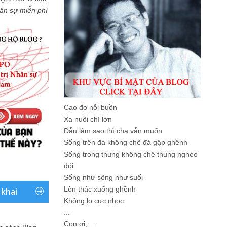
Nhân sự miễn phí
Cao đo nỗi buồn
Xa nuôi chí lớn
Dẫu làm sao thì cha vẫn muốn
Sống trên đá không chê đá gập ghềnh
Sống trong thung không chê thung nghèo
đói
Sống như sông như suối
Lên thác xuống ghềnh
 khai
Không lo cực nhọc
...
Con ơi, ...