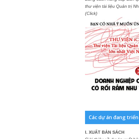
thư viện tài liệu Quản trị 
(Click)
Các dự án đang triển
I. XUẤT BẢN SÁCH