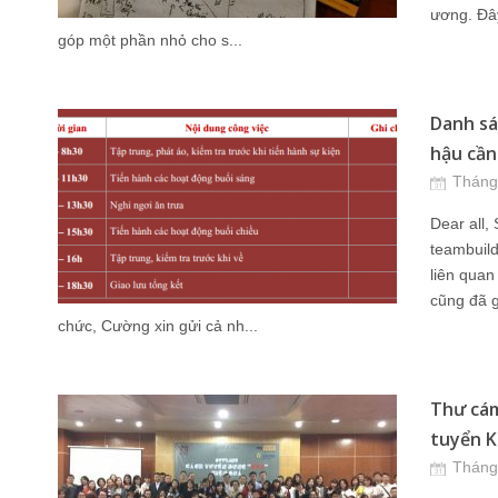
ương. Đây
góp một phần nhỏ cho s...
Danh sá
hậu cần
Tháng
Dear all,
teambuild
liên quan
cũng đã g
chức, Cường xin gửi cả nh...
Thư cám
tuyển K
Tháng