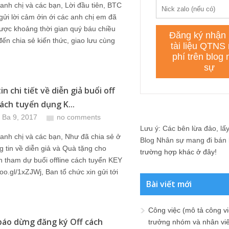
anh chị và các bạn, Lời đầu tiên, BTC
gửi lời cảm ởin ới các anh chị em đã
ược khoảng thời gian quý báu chiều
đến chia sẻ kiến thức, giao lưu cùng
n chi tiết về diễn giả buổi off
Cách tuyển dụng K...
 Ba 9, 2017
no comments
Lưu ý: Các bên lừa đảo, lấy 
anh chị và các bạn, Như đã chia sẻ ở
Blog Nhân sự mang đi bán lạ
g tin về diễn giả và Quà tặng cho
trường hợp khác ở đây!
n tham dự buổi offline cách tuyển KEY
goo.gl/1xZJWj, Ban tổ chức xin gửi tới
Bài viết mới
Công việc (mô tả công vi
áo dừng đăng ký Off cách
trưởng nhóm và nhân viê