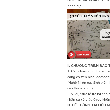
Giới thiệu về dự án xuất b
Nhân sự
II. CHƯƠNG TRÌNH ĐÀO 
1.
Các chương trình đào tạ
đang có trên blog: daotaon
(Nghề Nhân sự, Sinh viên t
cao thu nhập ...)
2.
Ví dụ thực tế trả lời cho
nhân sự có giàu được khôn
III. HỆ THỐNG TÀI LIỆU 