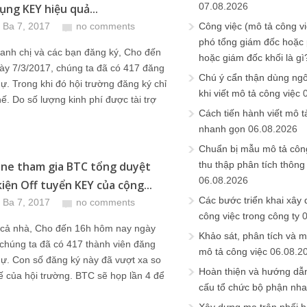
07.08.2026
ụng KEY hiệu quả...
 Ba 7, 2017
no comments
Công việc (mô tả công vi
phó tổng giám đốc hoặc
anh chị và các bạn đăng ký, Cho đến
hoặc giám đốc khối là gì
ày 7/3/2017, chúng ta đã có 417 đăng
Chú ý cẩn thận dùng ngô
ự. Trong khi đó hội trường đăng ký chỉ
khi viết mô tả công việc
ế. Do số lượng kinh phí được tài trợ
Cách tiến hành viết mô t
nhanh gọn
06.08.2026
Chuẩn bị mẫu mô tả công
line tham gia BTC tổng duyệt
thu thập phân tích thông 
06.08.2026
kiện Off tuyển KEY của cộng...
Các bước triển khai xây
 Ba 7, 2017
no comments
công việc trong công ty
 cả nhà, Cho đến 16h hôm nay ngày
Khảo sát, phân tích và m
chúng ta đã có 417 thành viên đăng
mô tả công việc
06.08.2
ự. Con số đăng ký này đã vượt xa so
Hoàn thiện và hướng dẫ
ế của hội trường. BTC sẽ họp lần 4 để
cấu tổ chức bộ phận nh