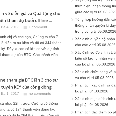
Xây dựng ma trận phối h
thực hiện, nhận thông t
giữa các vị trí
05.08.202
in về diễn giả và Quà tặng cho
Tổng hợp hướng dẫn cá
ên tham dự buổi offline ...
thống phân quyền kí duyệ
 Ba 4, 2017
1 comment
trong công ty
05.08.202
anh chị và các bạn, Chúng ta còn 7
Xác định quyền bộ phận
là diễn ra sự kiện và đã có 344 thành
cho các vị trí
05.08.2026
 ký. Đây là còn số lớn so với dự tính
Xác định sơ đồ vị trí và t
i tham dự của BTC. Các thành viên
biên số lượng nhân viên c
của bộ phận
05.08.2026
Xác định chức năng và 
vụ cho vị trí
05.08.2026
line tham gia BTC lần 3 cho sự
Phân tích xác định và đặt 
f tuyển KEY của cộng đồng...
bộ phận
04.08.2026
 Ba 1, 2017
no comments
Xác định mục đích sinh ra
 cả nhà, 22h trước, Cường có thông
bộ phận
04.08.2026
úng ta có 174 thành viên đăng ký.
Phân tích đặc điểm bộ p
 con số đã là 264 thành viên. Con số