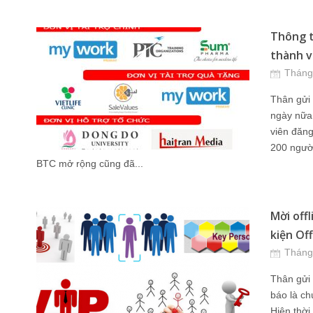
Thông t
thành vi
Tháng
Thân gửi 
ngày nữa 
viên đăng
200 ngườ
BTC mở rộng cũng đã...
Mời off
kiện Of
Tháng
Thân gửi
báo là ch
Hiện thời