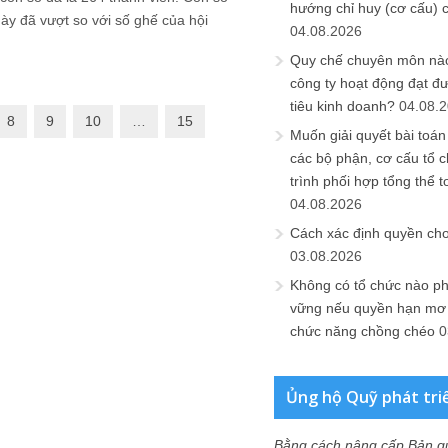
hướng chỉ huy (cơ cấu) 
ày đã vượt so với số ghế của hội
04.08.2026
Quy chế chuyên môn nào
công ty hoạt động đạt đ
tiêu kinh doanh?
04.08.
8
9
10
…
15
Muốn giải quyết bài toán
các bộ phận, cơ cấu tổ 
trình phối hợp tổng thể t
04.08.2026
Cách xác định quyền ch
03.08.2026
Không có tổ chức nào ph
vững nếu quyền hạn mơ h
chức năng chồng chéo
0
Ủng hộ Quỹ phát tri
Bằng cách nâng cấp Bản q