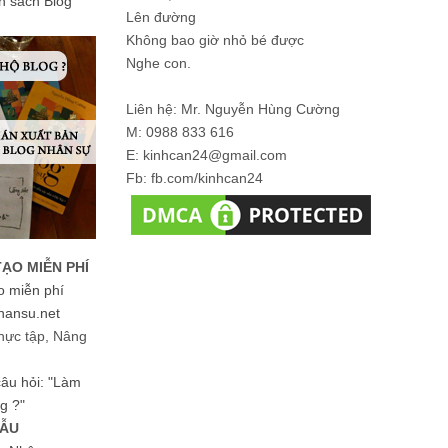
ản sách Blog
Lên đường
Không bao giờ nhỏ bé được
Nghe con.
Liên hệ: Mr. Nguyễn Hùng Cường
M: 0988 833 616
E: kinhcan24@gmail.com
Fb: fb.com/kinhcan24
TẠO MIỄN PHÍ
o miễn phí
hansu.net
hực tập, Nâng
 câu hỏi: "Làm
g ?"
MẪU