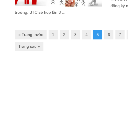
đăng ký n
trường. BTC sẽ họp lần 3 ...
« Trang trước
1
2
3
4
5
6
7
Trang sau »