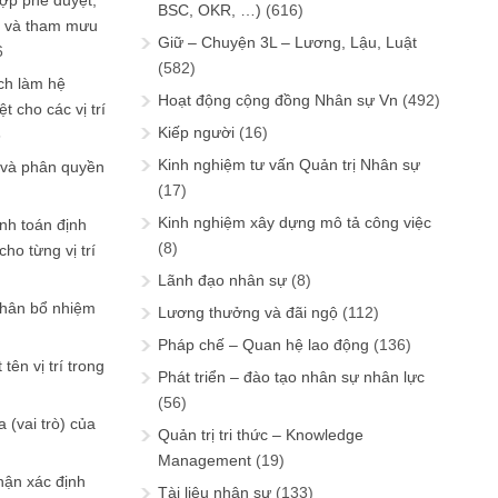
ợp phê duyệt,
BSC, OKR, …)
(616)
in và tham mưu
Giữ – Chuyện 3L – Lương, Lậu, Luật
6
(582)
ch làm hệ
Hoạt động cộng đồng Nhân sự Vn
(492)
t cho các vị trí
Kiếp người
(16)
6
Kinh nghiệm tư vấn Quản trị Nhân sự
 và phân quyền
(17)
Kinh nghiệm xây dựng mô tả công việc
ính toán định
(8)
ho từng vị trí
Lãnh đạo nhân sự
(8)
phân bổ nhiệm
Lương thưởng và đãi ngộ
(112)
Pháp chế – Quan hệ lao động
(136)
tên vị trí trong
Phát triển – đào tạo nhân sự nhân lực
(56)
 (vai trò) của
Quản trị tri thức – Knowledge
Management
(19)
hận xác định
Tài liệu nhân sự
(133)