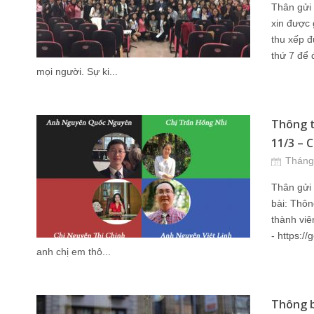
Thân gửi 
xin được 
thu xếp đ
thứ 7 để 
mọi người. Sự ki...
Thông ti
11/3 – 
Tháng
Thân gửi 
bài: Thôn
thành viê
- https://
anh chị em thô...
Thông b