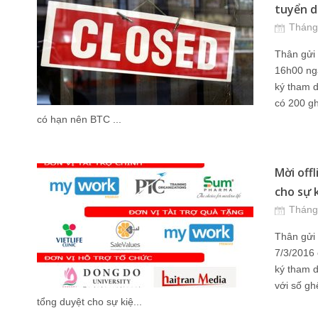
tuyển d
Tháng
Thân gửi 
16h00 ng
ký tham d
có 200 gh
có hạn nên BTC ...
Mời off
cho sự 
Tháng
Thân gửi
7/3/2016 
ký tham d
với số gh
tổng duyệt cho sự kiệ...