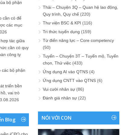
của bộ phận
Thải – Chuyện 3Q – Quan hệ lao động,
Quy trình, Quy chế
(220)
 cần có để
Thư viện BSC & KPI
(116)
ược các mục
Tri thức tuyển dụng
(159)
2026
Từ điển năng lực – Core competency
 hợp tác giữa
(50)
chức cần có quy
oàn công ty
Tuyển – Chuyện 3T – Tuyển mộ, Tuyển
chọn, Thử việc
(433)
o các bộ phận
Ứng dụng AI vào QTNS
(4)
Ứng dụng CNTT vào QTNS
(6)
át triển bền
Vui cười nhân sự
(86)
ồ, vai trò
Đánh giá nhân sự
(22)
3.08.2026
NÓI VỚI CON
ển Blog
uyền iCPO cho