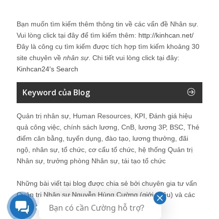
Bạn muốn tìm kiếm thêm thông tin về các vấn đề
Nhân sự
.
Vui lòng click tại đây để tìm kiếm thêm:
http://kinhcan.net/
Đây là công cụ tìm kiếm được tích hợp tìm kiếm khoảng 30
site chuyên về
nhân sự
. Chi tiết vui lòng click tại đây:
Kinhcan24′s Search
Keyword của Blog
Quản trị nhân sự, Human Resources, KPI, Đánh giá hiệu
quả công việc, chính sách lương, CnB, lương 3P, BSC, Thẻ
điểm cân bằng, tuyển dụng, đào tạo, lương thưởng, đãi
ngộ, nhân sự, tổ chức, cơ cấu tổ chức, hệ thống Quản trị
Nhân sự, trưởng phòng Nhân sự, tái tạo tổ chức
Những bài viết tại blog được chia sẻ bởi chuyên gia tư vấn
Quản trị Nhân sự Nguyễn Hùng Cường (
giới thiệu
) và các
thành viên khác trong cộng đồng Nhân sự.
Bạn có cần Cường hỗ trợ?