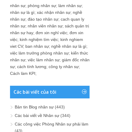
nhân sự
;
phòng nhân sự
;
làm nhân sự
;
nhân sự là gì
;
xác nhận nhân sự
;
nghề
nhân sự
;
đào tạo nhân sự
;
cach quan ly
nhân sự
;
nhân viên nhân sự
;
sách quản trị
nhân sự hay
;
đơn xin nghỉ việc
;
đơn xin
việc
;
kinh nghiệm tìm việc
;
kinh nghiem
viet CV
;
ban nhân sự
;
nghề nhân sự là gì
;
việc làm trưởng phòng nhân sự
;
kiến thức
nhân sự
;
việc làm nhân sự
;
giám đốc nhân
sự
;
cách tính lương
;
công ty nhân sự
;
Cách làm KPI
;
Các bài viết của tôi
Bản tin Blog nhân sự
(443)
Các bài viết về Nhân sự
(344)
Các công việc Phòng Nhân sự phải làm
(43)