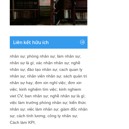
Liên kết hữu ích
nhân sự
;
phòng nhân sự
;
làm nhân sự
;
nhân sự là gì
;
xác nhận nhân sự
;
nghề
nhân sự
;
đào tạo nhân sự
;
cach quan ly
nhân sự
;
nhân viên nhân sự
;
sách quản trị
nhân sự hay
;
đơn xin nghỉ việc
;
đơn xin
việc
;
kinh nghiệm tìm việc
;
kinh nghiem
viet CV
;
ban nhân sự
;
nghề nhân sự là gì
;
việc làm trưởng phòng nhân sự
;
kiến thức
nhân sự
;
việc làm nhân sự
;
giám đốc nhân
sự
;
cách tính lương
;
công ty nhân sự
;
Cách làm KPI
;