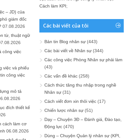
Cách làm KPI
;
ệc – JD) của
 phó giám đốc
Các bài viết của tôi
?
07.08.2026
n từ, thuật ngữ
Bản tin Blog nhân sự
(443)
07.08.2026
Các bài viết về Nhân sự
(344)
ả công việc
Các công việc Phòng Nhân sự phải làm
(43)
 việc và phiếu
tin công việc
Các vấn đề khác
(258)
Cách thức tăng thu nhập trong nghề
 dựng mô tả
Nhân sự
(31)
06.08.2026
Cách viết đơn xin thôi việc
(17)
ục đích thiết kế
Chiến lược nhân sự
(51)
026
Dạy – Chuyện 3Đ – Đánh giá, Đào tạo,
n cách làm cơ
Động lực
(470)
anh
06.08.2026
Dùng – Chuyện Quản lý nhân sự (KPI,