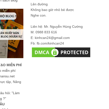
ản sách Blog
Lên đường
Không bao giờ nhỏ bé được
Nghe con.
Liên hệ: Mr. Nguyễn Hùng Cường
M: 0988 833 616
E: kinhcan24@gmail.com
Fb: fb.com/kinhcan24
TẠO MIỄN PHÍ
o miễn phí
hansu.net
hực tập, Nâng
 câu hỏi: "Làm
g ?"
MẪU