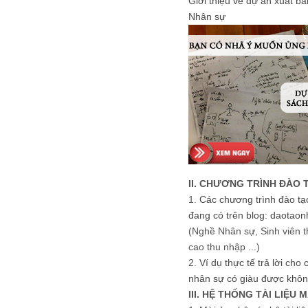
Giới thiệu về dự án xuất b
Nhân sự
II. CHƯƠNG TRÌNH ĐÀO 
1.
Các chương trình đào tạ
đang có trên blog: daotaon
(Nghề Nhân sự, Sinh viên t
cao thu nhập ...)
2.
Ví dụ thực tế trả lời cho
nhân sự có giàu được khôn
III. HỆ THỐNG TÀI LIỆU 