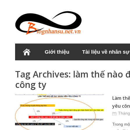
Giới thiệu
Tài liệu về nhân sự
Học viện Nhân sư
Tag Archives:
làm thế nào 
công ty
Làm thế
yêu côn
Tháng
Trong mộ