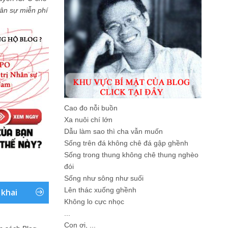
Nhân sự miễn phí
Cao đo nỗi buồn
Xa nuôi chí lớn
Dẫu làm sao thì cha vẫn muốn
Sống trên đá không chê đá gập ghềnh
Sống trong thung không chê thung nghèo
đói
Sống như sông như suối
Lên thác xuống ghềnh
 khai
Không lo cực nhọc
...
Con ơi, ...