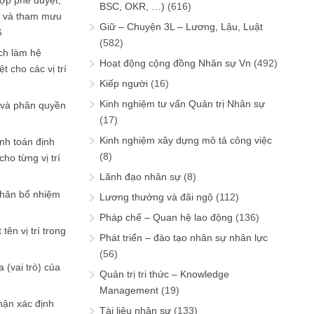
ợp phê duyệt,
BSC, OKR, …)
(616)
in và tham mưu
Giữ – Chuyện 3L – Lương, Lậu, Luật
6
(582)
ch làm hệ
Hoạt động cộng đồng Nhân sự Vn
(492)
t cho các vị trí
Kiếp người
(16)
6
Kinh nghiệm tư vấn Quản trị Nhân sự
 và phân quyền
(17)
Kinh nghiệm xây dựng mô tả công việc
ính toán định
(8)
ho từng vị trí
Lãnh đạo nhân sự
(8)
phân bổ nhiệm
Lương thưởng và đãi ngộ
(112)
Pháp chế – Quan hệ lao động
(136)
tên vị trí trong
Phát triển – đào tạo nhân sự nhân lực
(56)
 (vai trò) của
Quản trị tri thức – Knowledge
Management
(19)
hận xác định
Tài liệu nhân sự
(133)