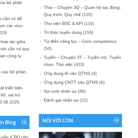
của bộ phận
Thải – Chuyện 3Q – Quan hệ lao động,
Quy trình, Quy chế
(220)
 cần có để
Thư viện BSC & KPI
(116)
ược các mục
Tri thức tuyển dụng
(159)
2026
Từ điển năng lực – Core competency
 hợp tác giữa
(50)
chức cần có quy
oàn công ty
Tuyển – Chuyện 3T – Tuyển mộ, Tuyển
chọn, Thử việc
(433)
o các bộ phận
Ứng dụng AI vào QTNS
(4)
Ứng dụng CNTT vào QTNS
(6)
át triển bền
Vui cười nhân sự
(86)
ồ, vai trò
Đánh giá nhân sự
(22)
3.08.2026
NÓI VỚI CON
ển Blog
uyền iCPO cho