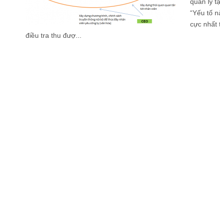
quản lý tạ
“Yếu tố 
cực nhất 
điều tra thu đượ...