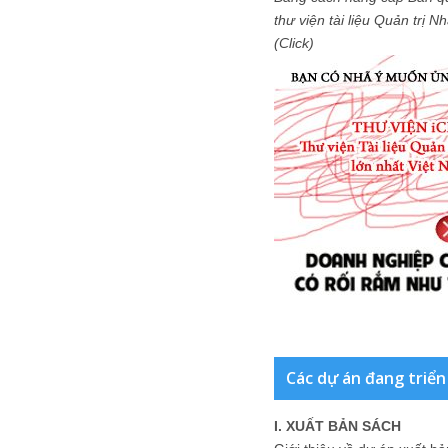
thư viện tài liệu Quản trị 
(Click)
Các dự án đang triển
I. XUẤT BẢN SÁCH