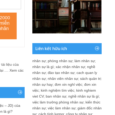
Liên kết hữu ích
nhân sự
;
phòng nhân sự
;
làm nhân sự
;
tài liệu của
nhân sự là gì
;
xác nhận nhân sự
;
nghề
i ....
Xem các
nhân sự
;
đào tạo nhân sự
;
cach quan ly
nhân sự
;
nhân viên nhân sự
;
sách quản trị
nhân sự hay
;
đơn xin nghỉ việc
;
đơn xin
việc
;
kinh nghiệm tìm việc
;
kinh nghiem
viet CV
;
ban nhân sự
;
nghề nhân sự là gì
;
việc làm trưởng phòng nhân sự
;
kiến thức
ệc – JD) của
nhân sự
;
việc làm nhân sự
;
giám đốc nhân
n là gì?
sự
;
cách tính lương
;
công ty nhân sự
;