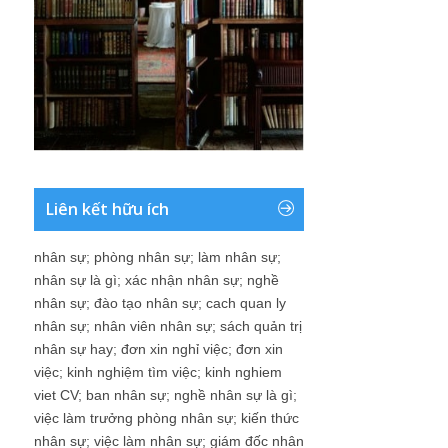
Liên kết hữu ích
nhân sự
;
phòng nhân sự
;
làm nhân sự
;
nhân sự là gì
;
xác nhận nhân sự
;
nghề
nhân sự
;
đào tạo nhân sự
;
cach quan ly
nhân sự
;
nhân viên nhân sự
;
sách quản trị
nhân sự hay
;
đơn xin nghỉ việc
;
đơn xin
việc
;
kinh nghiệm tìm việc
;
kinh nghiem
viet CV
;
ban nhân sự
;
nghề nhân sự là gì
;
việc làm trưởng phòng nhân sự
;
kiến thức
nhân sự
;
việc làm nhân sự
;
giám đốc nhân