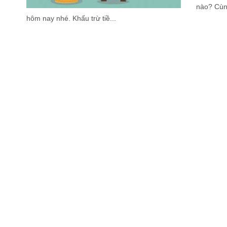
nào? Cùng
hôm nay nhé. Khấu trừ tiề...