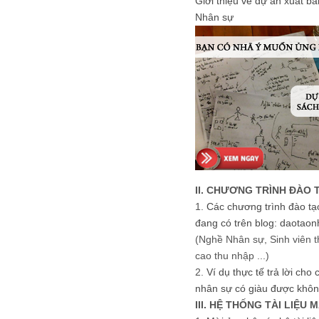
Giới thiệu về dự án xuất b
Nhân sự
II. CHƯƠNG TRÌNH ĐÀO 
1.
Các chương trình đào tạ
đang có trên blog: daotaon
(Nghề Nhân sự, Sinh viên t
cao thu nhập ...)
2.
Ví dụ thực tế trả lời cho
nhân sự có giàu được khôn
III. HỆ THỐNG TÀI LIỆU 