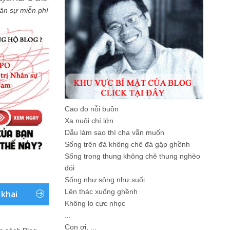
Nhân sự miễn phí
Cao đo nỗi buồn
Xa nuôi chí lớn
Dẫu làm sao thì cha vẫn muốn
Sống trên đá không chê đá gập ghềnh
Sống trong thung không chê thung nghèo
đói
Sống như sông như suối
Lên thác xuống ghềnh
 khai
Không lo cực nhọc
...
Con ơi, ...