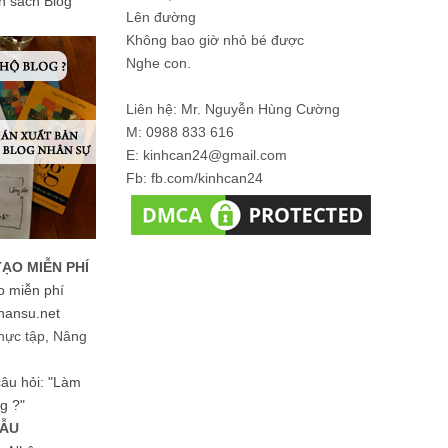
ản sách Blog
Lên đường
Không bao giờ nhỏ bé được
Nghe con.
Liên hệ: Mr. Nguyễn Hùng Cường
M: 0988 833 616
E: kinhcan24@gmail.com
Fb: fb.com/kinhcan24
TẠO MIỄN PHÍ
o miễn phí
hansu.net
hực tập, Nâng
 câu hỏi: "Làm
g ?"
MẪU