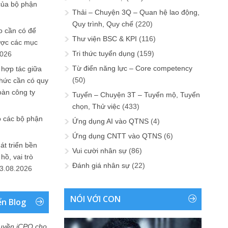
của bộ phận
Thải – Chuyện 3Q – Quan hệ lao động,
Quy trình, Quy chế
(220)
 cần có để
Thư viện BSC & KPI
(116)
ược các mục
Tri thức tuyển dụng
(159)
2026
Từ điển năng lực – Core competency
 hợp tác giữa
(50)
chức cần có quy
oàn công ty
Tuyển – Chuyện 3T – Tuyển mộ, Tuyển
chọn, Thử việc
(433)
o các bộ phận
Ứng dụng AI vào QTNS
(4)
Ứng dụng CNTT vào QTNS
(6)
át triển bền
Vui cười nhân sự
(86)
ồ, vai trò
Đánh giá nhân sự
(22)
3.08.2026
NÓI VỚI CON
ển Blog
uyền iCPO cho