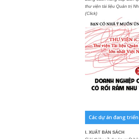
thư viện tài liệu Quản trị 
(Click)
Các dự án đang triển
I. XUẤT BẢN SÁCH