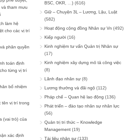
ợp phê duyệt,
BSC, OKR, …)
(616)
in và tham mưu
Giữ – Chuyện 3L – Lương, Lậu, Luật
6
(582)
ch làm hệ
Hoạt động cộng đồng Nhân sự Vn
(492)
t cho các vị trí
Kiếp người
(16)
6
Kinh nghiệm tư vấn Quản trị Nhân sự
 và phân quyền
(17)
Kinh nghiệm xây dựng mô tả công việc
ính toán định
(8)
ho từng vị trí
Lãnh đạo nhân sự
(8)
phân bổ nhiệm
Lương thưởng và đãi ngộ
(112)
Pháp chế – Quan hệ lao động
(136)
tên vị trí trong
Phát triển – đào tạo nhân sự nhân lực
(56)
 (vai trò) của
Quản trị tri thức – Knowledge
Management
(19)
hận xác định
Tài liệu nhân sự
(133)