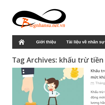
Giới thiệu
Tài liệu về nhân sự
Học viện Nhân sư
Tag Archives:
khấu trừ tiền
Khấu tr
mức khấ
Tháng
Khấu trừ 
động mới 
lương hằ