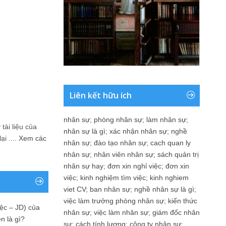
Liên kết hữu ích
nhân sự
;
phòng nhân sự
;
làm nhân sự
;
tài liệu của
nhân sự là gì
;
xác nhận nhân sự
;
nghề
i ....
Xem các
nhân sự
;
đào tạo nhân sự
;
cach quan ly
nhân sự
;
nhân viên nhân sự
;
sách quản trị
nhân sự hay
;
đơn xin nghỉ việc
;
đơn xin
việc
;
kinh nghiệm tìm việc
;
kinh nghiem
viet CV
;
ban nhân sự
;
nghề nhân sự là gì
;
việc làm trưởng phòng nhân sự
;
kiến thức
ệc – JD) của
nhân sự
;
việc làm nhân sự
;
giám đốc nhân
n là gì?
sự
;
cách tính lương
;
công ty nhân sự
;