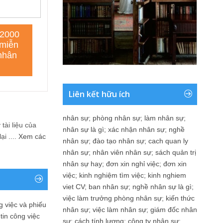
Liên kết hữu ích
nhân sự
;
phòng nhân sự
;
làm nhân sự
;
tài liệu của
nhân sự là gì
;
xác nhận nhân sự
;
nghề
i ....
Xem các
nhân sự
;
đào tạo nhân sự
;
cach quan ly
nhân sự
;
nhân viên nhân sự
;
sách quản trị
nhân sự hay
;
đơn xin nghỉ việc
;
đơn xin
việc
;
kinh nghiệm tìm việc
;
kinh nghiem
viet CV
;
ban nhân sự
;
nghề nhân sự là gì
;
việc làm trưởng phòng nhân sự
;
kiến thức
 việc và phiếu
nhân sự
;
việc làm nhân sự
;
giám đốc nhân
tin công việc
sự
;
cách tính lương
;
công ty nhân sự
;