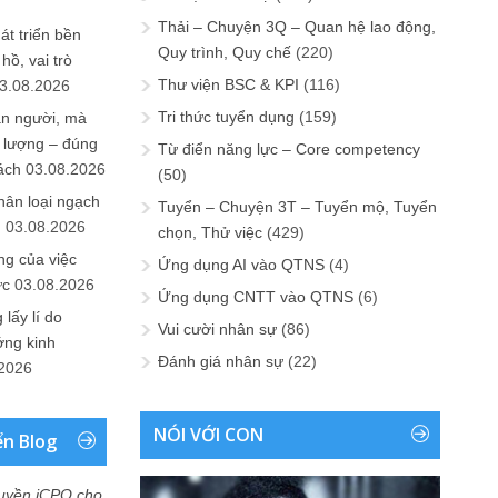
Thải – Chuyện 3Q – Quan hệ lao động,
át triển bền
Quy trình, Quy chế
(220)
ồ, vai trò
Thư viện BSC & KPI
(116)
3.08.2026
Tri thức tuyển dụng
(159)
ần người, mà
 lượng – đúng
Từ điển năng lực – Core competency
ách
03.08.2026
(50)
hân loại ngạch
Tuyển – Chuyện 3T – Tuyển mộ, Tuyển
n
03.08.2026
chọn, Thử việc
(429)
ng của việc
Ứng dụng AI vào QTNS
(4)
ức
03.08.2026
Ứng dụng CNTT vào QTNS
(6)
lấy lí do
Vui cười nhân sự
(86)
ớng kinh
Đánh giá nhân sự
(22)
.2026
NÓI VỚI CON
ển Blog
uyền iCPO cho