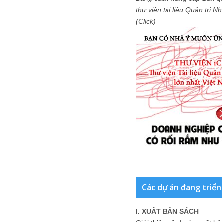
thư viện tài liệu Quản trị 
(Click)
Các dự án đang triển
I. XUẤT BẢN SÁCH