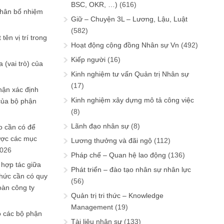
BSC, OKR, …)
(616)
phân bổ nhiệm
Giữ – Chuyện 3L – Lương, Lậu, Luật
(582)
tên vị trí trong
Hoạt động cộng đồng Nhân sự Vn
(492)
Kiếp người
(16)
 (vai trò) của
Kinh nghiệm tư vấn Quản trị Nhân sự
(17)
hận xác định
Kinh nghiệm xây dựng mô tả công việc
của bộ phận
(8)
Lãnh đạo nhân sự
(8)
 cần có để
ược các mục
Lương thưởng và đãi ngộ
(112)
2026
Pháp chế – Quan hệ lao động
(136)
 hợp tác giữa
Phát triển – đào tạo nhân sự nhân lực
chức cần có quy
(56)
oàn công ty
Quản trị tri thức – Knowledge
Management
(19)
o các bộ phận
Tài liệu nhân sự
(133)