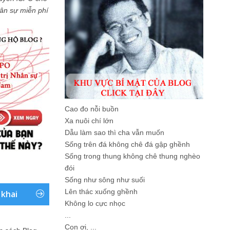
Nhân sự miễn phí
Cao đo nỗi buồn
Xa nuôi chí lớn
Dẫu làm sao thì cha vẫn muốn
Sống trên đá không chê đá gập ghềnh
Sống trong thung không chê thung nghèo
đói
Sống như sông như suối
Lên thác xuống ghềnh
 khai
Không lo cực nhọc
...
Con ơi, ...