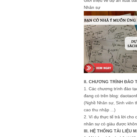
Giới thiệu về dự án xuất b
Nhân sự
II. CHƯƠNG TRÌNH ĐÀO 
1.
Các chương trình đào tạ
đang có trên blog: daotaon
(Nghề Nhân sự, Sinh viên t
cao thu nhập ...)
2.
Ví dụ thực tế trả lời cho
nhân sự có giàu được khôn
III. HỆ THỐNG TÀI LIỆU 