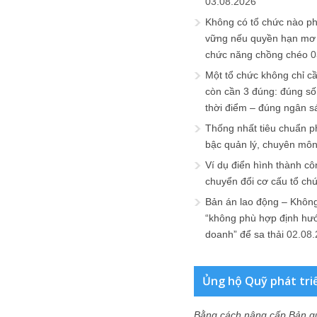
03.08.2026
Không có tổ chức nào ph
vững nếu quyền hạn mơ h
chức năng chồng chéo
0
Một tổ chức không chỉ c
còn cần 3 đúng: đúng số
thời điểm – đúng ngân s
Thống nhất tiêu chuẩn p
bậc quản lý, chuyên mô
Ví dụ điển hình thành cô
chuyển đổi cơ cấu tổ ch
Bản án lao động – Không 
“không phù hợp định hư
doanh” để sa thải
02.08
Ủng hộ Quỹ phát tri
Bằng cách nâng cấp Bản q