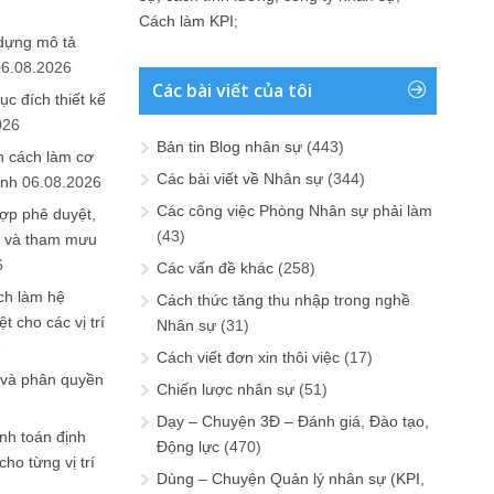
Cách làm KPI
;
 dựng mô tả
06.08.2026
Các bài viết của tôi
ục đích thiết kế
026
Bản tin Blog nhân sự
(443)
n cách làm cơ
Các bài viết về Nhân sự
(344)
anh
06.08.2026
Các công việc Phòng Nhân sự phải làm
ợp phê duyệt,
(43)
in và tham mưu
6
Các vấn đề khác
(258)
ch làm hệ
Cách thức tăng thu nhập trong nghề
t cho các vị trí
Nhân sự
(31)
6
Cách viết đơn xin thôi việc
(17)
 và phân quyền
Chiến lược nhân sự
(51)
Dạy – Chuyện 3Đ – Đánh giá, Đào tạo,
ính toán định
Động lực
(470)
ho từng vị trí
Dùng – Chuyện Quản lý nhân sự (KPI,