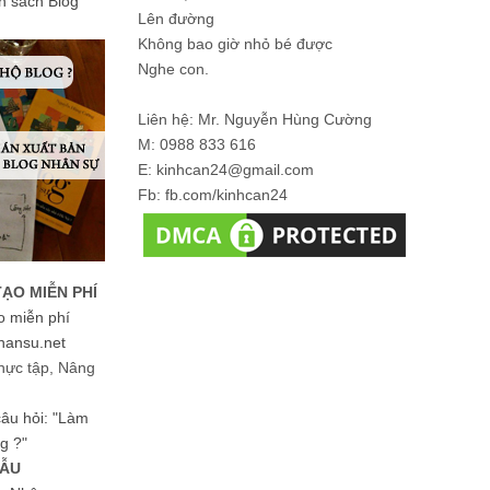
ản sách Blog
Lên đường
Không bao giờ nhỏ bé được
Nghe con.
Liên hệ: Mr. Nguyễn Hùng Cường
M: 0988 833 616
E: kinhcan24@gmail.com
Fb: fb.com/kinhcan24
TẠO MIỄN PHÍ
o miễn phí
hansu.net
hực tập, Nâng
 câu hỏi: "Làm
g ?"
MẪU