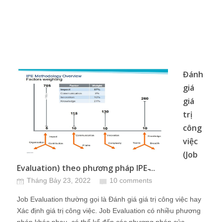
Đánh
giá
giá
trị
công
việc
(Job
Evaluation) theo phương pháp IPE ̵...
Tháng Bảy 23, 2022
10 comments
Job Evaluation thường gọi là Đánh giá giá trị công việc hay
Xác định giá trị công việc. Job Evaluation có nhiều phương