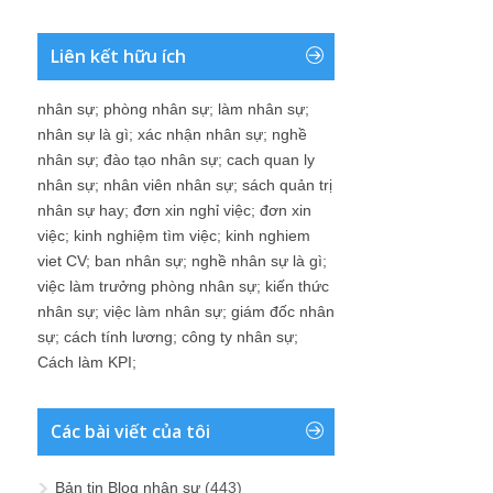
Liên kết hữu ích
nhân sự
;
phòng nhân sự
;
làm nhân sự
;
nhân sự là gì
;
xác nhận nhân sự
;
nghề
nhân sự
;
đào tạo nhân sự
;
cach quan ly
nhân sự
;
nhân viên nhân sự
;
sách quản trị
nhân sự hay
;
đơn xin nghỉ việc
;
đơn xin
việc
;
kinh nghiệm tìm việc
;
kinh nghiem
viet CV
;
ban nhân sự
;
nghề nhân sự là gì
;
việc làm trưởng phòng nhân sự
;
kiến thức
nhân sự
;
việc làm nhân sự
;
giám đốc nhân
sự
;
cách tính lương
;
công ty nhân sự
;
Cách làm KPI
;
Các bài viết của tôi
Bản tin Blog nhân sự
(443)