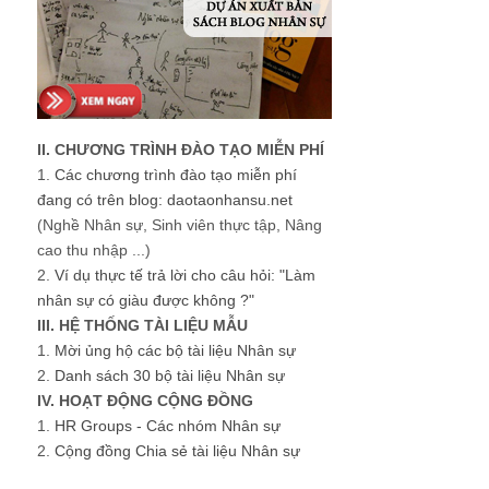
II. CHƯƠNG TRÌNH ĐÀO TẠO MIỄN PHÍ
1.
Các chương trình đào tạo miễn phí
đang có trên blog: daotaonhansu.net
(Nghề Nhân sự, Sinh viên thực tập, Nâng
cao thu nhập ...)
2.
Ví dụ thực tế trả lời cho câu hỏi: "Làm
nhân sự có giàu được không ?"
III. HỆ THỐNG TÀI LIỆU MẪU
1.
Mời ủng hộ các bộ tài liệu Nhân sự
2.
Danh sách 30 bộ tài liệu Nhân sự
IV. HOẠT ĐỘNG CỘNG ĐỒNG
1.
HR Groups - Các nhóm Nhân sự
2.
Cộng đồng Chia sẻ tài liệu Nhân sự