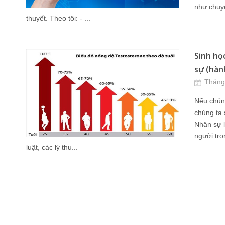
như chuyê
thuyết. Theo tôi: - ...
Sinh họ
sự (hành
Tháng
Nếu chúng
chúng ta 
Nhân sự l
người tro
luật, các lý thu...