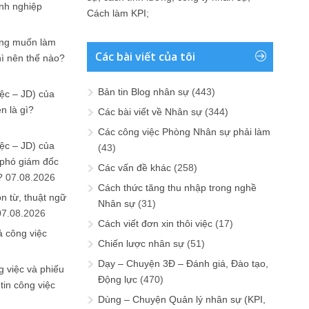
anh nghiệp
Cách làm KPI
;
ưng muốn làm
Các bài viết của tôi
hì nên thế nào?
Bản tin Blog nhân sự
(443)
ệc – JD) của
n là gì?
Các bài viết về Nhân sự
(344)
Các công việc Phòng Nhân sự phải làm
ệc – JD) của
(43)
 phó giám đốc
Các vấn đề khác
(258)
?
07.08.2026
Cách thức tăng thu nhập trong nghề
n từ, thuật ngữ
Nhân sự
(31)
07.08.2026
Cách viết đơn xin thôi việc
(17)
ả công việc
Chiến lược nhân sự
(51)
Dạy – Chuyện 3Đ – Đánh giá, Đào tạo,
 việc và phiếu
Động lực
(470)
tin công việc
Dùng – Chuyện Quản lý nhân sự (KPI,