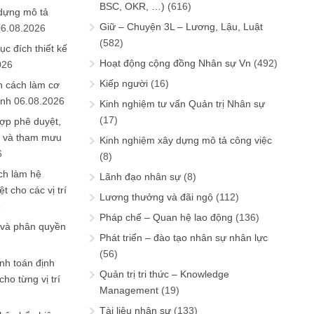
BSC, OKR, …)
(616)
 dựng mô tả
Giữ – Chuyện 3L – Lương, Lậu, Luật
06.08.2026
(582)
ục đích thiết kế
Hoạt động cộng đồng Nhân sự Vn
(492)
026
Kiếp người
(16)
n cách làm cơ
anh
06.08.2026
Kinh nghiệm tư vấn Quản trị Nhân sự
(17)
ợp phê duyệt,
in và tham mưu
Kinh nghiệm xây dựng mô tả công việc
6
(8)
ch làm hệ
Lãnh đạo nhân sự
(8)
t cho các vị trí
Lương thưởng và đãi ngộ
(112)
6
Pháp chế – Quan hệ lao động
(136)
 và phân quyền
Phát triển – đào tạo nhân sự nhân lực
(56)
ính toán định
Quản trị tri thức – Knowledge
ho từng vị trí
Management
(19)
Tài liệu nhân sự
(133)