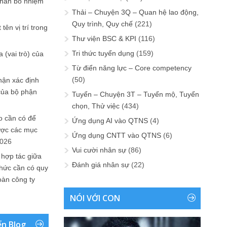
phân bổ nhiệm
Thải – Chuyện 3Q – Quan hệ lao động,
Quy trình, Quy chế
(221)
tên vị trí trong
Thư viện BSC & KPI
(116)
Tri thức tuyển dụng
(159)
 (vai trò) của
Từ điển năng lực – Core competency
(50)
hận xác định
của bộ phận
Tuyển – Chuyện 3T – Tuyển mộ, Tuyển
chọn, Thử việc
(434)
 cần có để
Ứng dụng AI vào QTNS
(4)
ược các mục
Ứng dụng CNTT vào QTNS
(6)
2026
Vui cười nhân sự
(86)
 hợp tác giữa
Đánh giá nhân sự
(22)
chức cần có quy
oàn công ty
NÓI VỚI CON
ển Blog