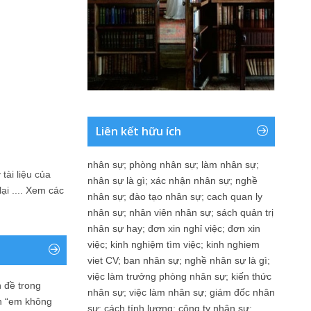
Liên kết hữu ích
nhân sự
;
phòng nhân sự
;
làm nhân sự
;
tài liệu của
nhân sự là gì
;
xác nhận nhân sự
;
nghề
i ....
Xem các
nhân sự
;
đào tạo nhân sự
;
cach quan ly
nhân sự
;
nhân viên nhân sự
;
sách quản trị
nhân sự hay
;
đơn xin nghỉ việc
;
đơn xin
việc
;
kinh nghiệm tìm việc
;
kinh nghiem
viet CV
;
ban nhân sự
;
nghề nhân sự là gì
;
việc làm trưởng phòng nhân sự
;
kiến thức
 đề trong
nhân sự
;
việc làm nhân sự
;
giám đốc nhân
n “em không
sự
;
cách tính lương
;
công ty nhân sự
;