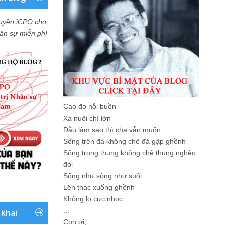
uyền iCPO cho
Nhân sự miễn phí
Cao đo nỗi buồn
Xa nuôi chí lớn
Dẫu làm sao thì cha vẫn muốn
Sống trên đá không chê đá gập ghềnh
Sống trong thung không chê thung nghèo
đói
Sống như sông như suối
Lên thác xuống ghềnh
Không lo cực nhọc
...
 khai
Con ơi, ...