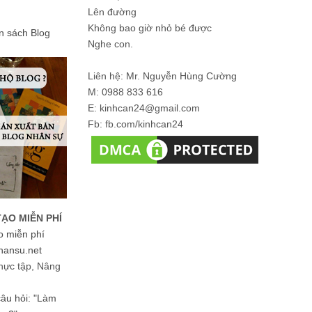
Lên đường
Không bao giờ nhỏ bé được
ản sách Blog
Nghe con.
Liên hệ: Mr. Nguyễn Hùng Cường
M: 0988 833 616
E: kinhcan24@gmail.com
Fb: fb.com/kinhcan24
TẠO MIỄN PHÍ
o miễn phí
hansu.net
hực tập, Nâng
 câu hỏi: "Làm