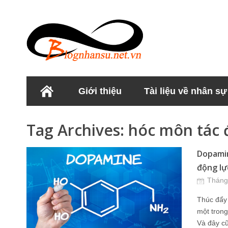
Giới thiệu
Tài liệu về nhân sự
Học viện Nhân sư
Tag Archives:
hóc môn tác 
Dopamin
động lực
Tháng
Thúc đẩy 
một tron
Và đây cũ