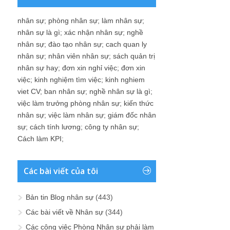
nhân sự
;
phòng nhân sự
;
làm nhân sự
;
nhân sự là gì
;
xác nhận nhân sự
;
nghề
nhân sự
;
đào tạo nhân sự
;
cach quan ly
nhân sự
;
nhân viên nhân sự
;
sách quản trị
nhân sự hay
;
đơn xin nghỉ việc
;
đơn xin
việc
;
kinh nghiệm tìm việc
;
kinh nghiem
viet CV
;
ban nhân sự
;
nghề nhân sự là gì
;
việc làm trưởng phòng nhân sự
;
kiến thức
nhân sự
;
việc làm nhân sự
;
giám đốc nhân
sự
;
cách tính lương
;
công ty nhân sự
;
Cách làm KPI
;
Các bài viết của tôi
Bản tin Blog nhân sự
(443)
Các bài viết về Nhân sự
(344)
Các công việc Phòng Nhân sự phải làm