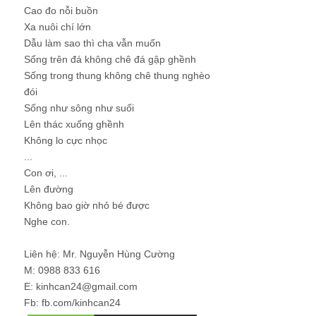
Cao đo nỗi buồn
Xa nuôi chí lớn
Dẫu làm sao thì cha vẫn muốn
Sống trên đá không chê đá gập ghềnh
Sống trong thung không chê thung nghèo
đói
Sống như sông như suối
Lên thác xuống ghềnh
Không lo cực nhọc
...
Con ơi, ...
Lên đường
Không bao giờ nhỏ bé được
Nghe con.
Liên hệ: Mr. Nguyễn Hùng Cường
M: 0988 833 616
E: kinhcan24@gmail.com
Fb: fb.com/kinhcan24