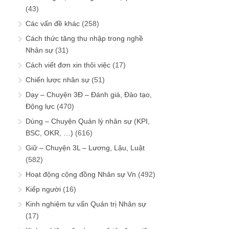
(43)
Các vấn đề khác
(258)
Cách thức tăng thu nhập trong nghề
Nhân sự
(31)
Cách viết đơn xin thôi việc
(17)
Chiến lược nhân sự
(51)
Dạy – Chuyện 3Đ – Đánh giá, Đào tạo,
Động lực
(470)
Dùng – Chuyện Quản lý nhân sự (KPI,
BSC, OKR, …)
(616)
Giữ – Chuyện 3L – Lương, Lậu, Luật
(582)
Hoạt động cộng đồng Nhân sự Vn
(492)
Kiếp người
(16)
Kinh nghiệm tư vấn Quản trị Nhân sự
(17)