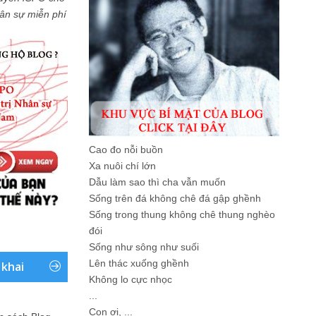
Nhân sự miễn phí
Cao đo nỗi buồn
Xa nuôi chí lớn
Dẫu làm sao thì cha vẫn muốn
Sống trên đá không chê đá gập ghềnh
Sống trong thung không chê thung nghèo
đói
Sống như sông như suối
Lên thác xuống ghềnh
 khai
Không lo cực nhọc
...
Con ơi, ...