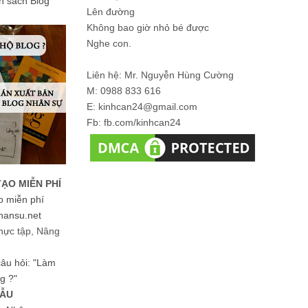
ản sách Blog
Lên đường
Không bao giờ nhỏ bé được
Nghe con.
Liên hệ: Mr. Nguyễn Hùng Cường
M: 0988 833 616
E: kinhcan24@gmail.com
Fb: fb.com/kinhcan24
TẠO MIỄN PHÍ
o miễn phí
hansu.net
hực tập, Nâng
 câu hỏi: "Làm
g ?"
MẪU