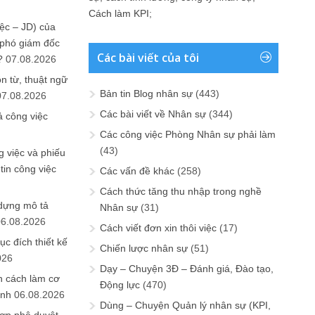
Cách làm KPI
;
ệc – JD) của
 phó giám đốc
Các bài viết của tôi
?
07.08.2026
n từ, thuật ngữ
Bản tin Blog nhân sự
(443)
07.08.2026
Các bài viết về Nhân sự
(344)
ả công việc
Các công việc Phòng Nhân sự phải làm
(43)
 việc và phiếu
tin công việc
Các vấn đề khác
(258)
Cách thức tăng thu nhập trong nghề
 dựng mô tả
Nhân sự
(31)
06.08.2026
Cách viết đơn xin thôi việc
(17)
ục đích thiết kế
Chiến lược nhân sự
(51)
026
Dạy – Chuyện 3Đ – Đánh giá, Đào tạo,
n cách làm cơ
Động lực
(470)
anh
06.08.2026
Dùng – Chuyện Quản lý nhân sự (KPI,