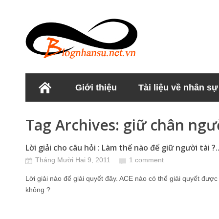
Giới thiệu
Tài liệu về nhân sự
Học viện Nhân sư
Tag Archives:
giữ chân ngườ
Lời giải cho câu hỏi : Làm thế nào để giữ người tài ?..
Tháng Mười Hai 9, 2011
1 comment
Lời giải nào để giải quyết đây. ACE nào có thể giải quyết đượ
không ?