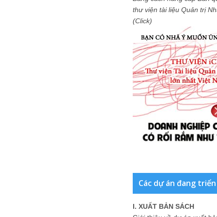
thư viện tài liệu Quản trị 
(Click)
Các dự án đang triển
I. XUẤT BẢN SÁCH