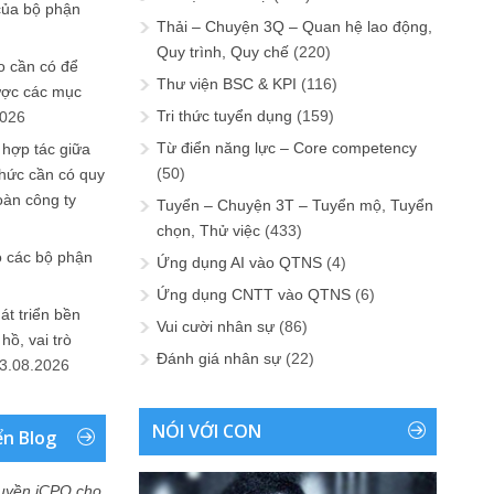
của bộ phận
Thải – Chuyện 3Q – Quan hệ lao động,
Quy trình, Quy chế
(220)
 cần có để
Thư viện BSC & KPI
(116)
ược các mục
Tri thức tuyển dụng
(159)
2026
Từ điển năng lực – Core competency
 hợp tác giữa
(50)
chức cần có quy
oàn công ty
Tuyển – Chuyện 3T – Tuyển mộ, Tuyển
chọn, Thử việc
(433)
o các bộ phận
Ứng dụng AI vào QTNS
(4)
Ứng dụng CNTT vào QTNS
(6)
át triển bền
Vui cười nhân sự
(86)
ồ, vai trò
Đánh giá nhân sự
(22)
3.08.2026
NÓI VỚI CON
ển Blog
uyền iCPO cho