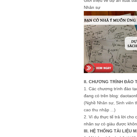
Giới thiệu về dự án xuất b
Nhân sự
II. CHƯƠNG TRÌNH ĐÀO 
1.
Các chương trình đào tạ
đang có trên blog: daotaon
(Nghề Nhân sự, Sinh viên t
cao thu nhập ...)
2.
Ví dụ thực tế trả lời cho
nhân sự có giàu được khôn
III. HỆ THỐNG TÀI LIỆU 