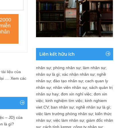
Liên kết hữu ích
nhân sự
;
phòng nhân sự
;
làm nhân sự
;
tài liệu của
nhân sự là gì
;
xác nhận nhân sự
;
nghề
i ....
Xem các
nhân sự
;
đào tạo nhân sự
;
cach quan ly
nhân sự
;
nhân viên nhân sự
;
sách quản trị
nhân sự hay
;
đơn xin nghỉ việc
;
đơn xin
việc
;
kinh nghiệm tìm việc
;
kinh nghiem
viet CV
;
ban nhân sự
;
nghề nhân sự là gì
;
việc làm trưởng phòng nhân sự
;
kiến thức
ệc – JD) của
nhân sự
;
việc làm nhân sự
;
giám đốc nhân
n là gì?
sự
;
cách tính lương
;
công ty nhân sự
;