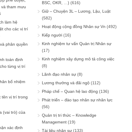
ợp phê duyệt,
BSC, OKR, …)
(616)
in và tham mưu
Giữ – Chuyện 3L – Lương, Lậu, Luật
6
(582)
ch làm hệ
Hoạt động cộng đồng Nhân sự Vn
(492)
t cho các vị trí
Kiếp người
(16)
6
Kinh nghiệm tư vấn Quản trị Nhân sự
 và phân quyền
(17)
Kinh nghiệm xây dựng mô tả công việc
ính toán định
(8)
ho từng vị trí
Lãnh đạo nhân sự
(8)
phân bổ nhiệm
Lương thưởng và đãi ngộ
(112)
Pháp chế – Quan hệ lao động
(136)
tên vị trí trong
Phát triển – đào tạo nhân sự nhân lực
(56)
 (vai trò) của
Quản trị tri thức – Knowledge
Management
(19)
hận xác định
Tài liệu nhân sự
(133)