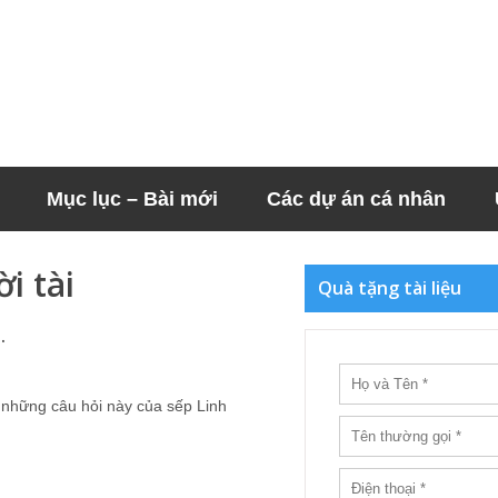
Mục lục – Bài mới
Các dự án cá nhân
i tài
Quà tặng tài liệu
.
c những câu hỏi này của sếp Linh