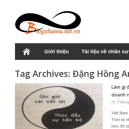
Giới thiệu
Tài liệu về nhân sự
Học viện Nhân sư
Tag Archives:
Đặng Hồng A
Làm gì 
doanh n
Tháng
Việt Nam
Tính từ 
hơn 30 n