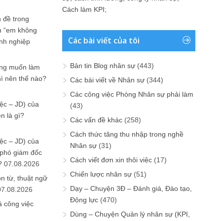
Cách làm KPI
;
 đề trong
n “em không
Các bài viết của tôi
anh nghiệp
Bản tin Blog nhân sự
(443)
ưng muốn làm
hì nên thế nào?
Các bài viết về Nhân sự
(344)
Các công việc Phòng Nhân sự phải làm
ệc – JD) của
(43)
n là gì?
Các vấn đề khác
(258)
Cách thức tăng thu nhập trong nghề
ệc – JD) của
Nhân sự
(31)
 phó giám đốc
Cách viết đơn xin thôi việc
(17)
?
07.08.2026
Chiến lược nhân sự
(51)
n từ, thuật ngữ
Dạy – Chuyện 3Đ – Đánh giá, Đào tạo,
07.08.2026
Động lực
(470)
ả công việc
Dùng – Chuyện Quản lý nhân sự (KPI,