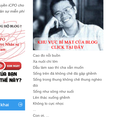
uyền iCPO cho
Nhân sự miễn phí
Cao đo nỗi buồn
Xa nuôi chí lớn
Dẫu làm sao thì cha vẫn muốn
Sống trên đá không chê đá gập ghềnh
Sống trong thung không chê thung nghèo
đói
Sống như sông như suối
Lên thác xuống ghềnh
Không lo cực nhọc
 khai
...
Con ơi, ...