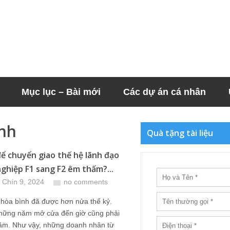
Mục lục – Bài mới
Các dự án cá nhân
nh
Quà tặng tài liệu
để chuyển giao thế hệ lãnh đạo
ghiệp F1 sang F2 êm thấm?...
 Chín 9, 2024
no comments
 hòa bình đã được hơn nửa thế kỷ.
những năm mở cửa đến giờ cũng phải
ăm. Như vậy, những doanh nhân từ