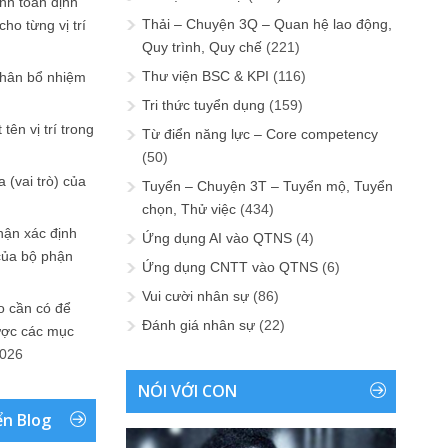
ính toán định
Thải – Chuyện 3Q – Quan hệ lao động,
ho từng vị trí
Quy trình, Quy chế
(221)
Thư viện BSC & KPI
(116)
phân bổ nhiệm
Tri thức tuyển dụng
(159)
tên vị trí trong
Từ điển năng lực – Core competency
(50)
 (vai trò) của
Tuyển – Chuyện 3T – Tuyển mộ, Tuyển
chọn, Thử việc
(434)
hận xác định
Ứng dụng AI vào QTNS
(4)
của bộ phận
Ứng dụng CNTT vào QTNS
(6)
Vui cười nhân sự
(86)
 cần có để
Đánh giá nhân sự
(22)
ược các mục
2026
NÓI VỚI CON
ển Blog