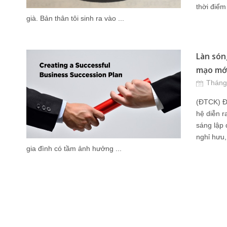
thời điể
già. Bản thân tôi sinh ra vào ...
Làn són
mạo mới
Tháng
(ĐTCK) Đ
hệ diễn 
sáng lập 
nghỉ hưu,
gia đình có tầm ảnh hưởng ...