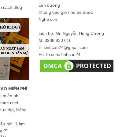
Lên đường
ản sách Blog
Không bao giờ nhỏ bé được
Nghe con.
Liên hệ: Mr. Nguyễn Hùng Cường
M: 0988 833 616
E: kinhcan24@gmail.com
Fb: fb.com/kinhcan24
TẠO MIỄN PHÍ
o miễn phí
hansu.net
hực tập, Nâng
 câu hỏi: "Làm
g ?"