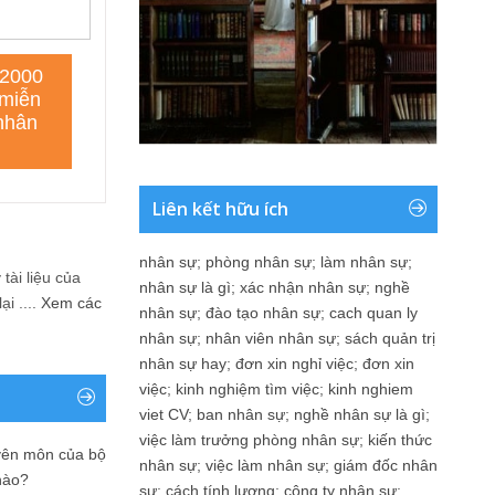
Liên kết hữu ích
nhân sự
;
phòng nhân sự
;
làm nhân sự
;
tài liệu của
nhân sự là gì
;
xác nhận nhân sự
;
nghề
i ....
Xem các
nhân sự
;
đào tạo nhân sự
;
cach quan ly
nhân sự
;
nhân viên nhân sự
;
sách quản trị
nhân sự hay
;
đơn xin nghỉ việc
;
đơn xin
việc
;
kinh nghiệm tìm việc
;
kinh nghiem
viet CV
;
ban nhân sự
;
nghề nhân sự là gì
;
việc làm trưởng phòng nhân sự
;
kiến thức
yên môn của bộ
nhân sự
;
việc làm nhân sự
;
giám đốc nhân
nào?
sự
;
cách tính lương
;
công ty nhân sự
;