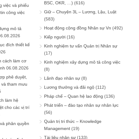
BSC, OKR, …)
(616)
 việc và phiếu
Giữ – Chuyện 3L – Lương, Lậu, Luật
tin công việc
(583)
Hoạt động cộng đồng Nhân sự Vn
(492)
 dựng mô tả
06.08.2026
Kiếp người
(16)
ục đích thiết kế
Kinh nghiệm tư vấn Quản trị Nhân sự
026
(17)
n cách làm cơ
Kinh nghiệm xây dựng mô tả công việc
anh
06.08.2026
(8)
ợp phê duyệt,
Lãnh đạo nhân sự
(8)
in và tham mưu
Lương thưởng và đãi ngộ
(112)
6
Pháp chế – Quan hệ lao động
(136)
ch làm hệ
Phát triển – đào tạo nhân sự nhân lực
t cho các vị trí
(56)
6
Quản trị tri thức – Knowledge
 và phân quyền
Management
(19)
Tài liệu nhân sự
(133)