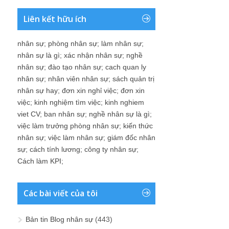
Liên kết hữu ích
nhân sự
;
phòng nhân sự
;
làm nhân sự
;
nhân sự là gì
;
xác nhận nhân sự
;
nghề
nhân sự
;
đào tạo nhân sự
;
cach quan ly
nhân sự
;
nhân viên nhân sự
;
sách quản trị
nhân sự hay
;
đơn xin nghỉ việc
;
đơn xin
việc
;
kinh nghiệm tìm việc
;
kinh nghiem
viet CV
;
ban nhân sự
;
nghề nhân sự là gì
;
việc làm trưởng phòng nhân sự
;
kiến thức
nhân sự
;
việc làm nhân sự
;
giám đốc nhân
sự
;
cách tính lương
;
công ty nhân sự
;
Cách làm KPI
;
Các bài viết của tôi
Bản tin Blog nhân sự
(443)