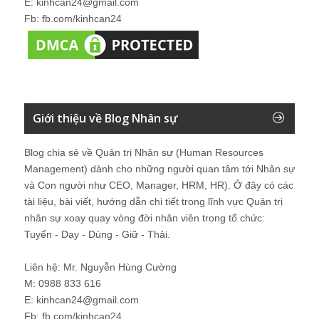
E: kinhcan24@gmail.com
Fb: fb.com/kinhcan24
Giới thiệu về Blog Nhân sự
Blog chia sẻ về Quản trị Nhân sự (Human Resources
Management) dành cho những người quan tâm tới Nhân sự
và Con người như CEO, Manager, HRM, HR). Ở đây có các
tài liệu, bài viết, hướng dẫn chi tiết trong lĩnh vực Quản trị
nhân sự xoay quay vòng đời nhân viên trong tổ chức:
Tuyển - Dạy - Dùng - Giữ - Thải.
Liên hệ: Mr. Nguyễn Hùng Cường
M: 0988 833 616
E: kinhcan24@gmail.com
Fb: fb.com/kinhcan24