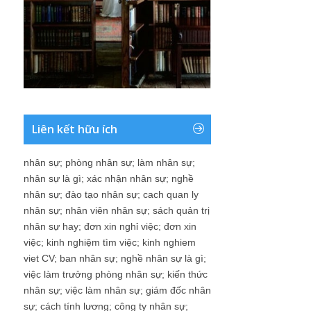
Liên kết hữu ích
nhân sự
;
phòng nhân sự
;
làm nhân sự
;
nhân sự là gì
;
xác nhận nhân sự
;
nghề
nhân sự
;
đào tạo nhân sự
;
cach quan ly
nhân sự
;
nhân viên nhân sự
;
sách quản trị
nhân sự hay
;
đơn xin nghỉ việc
;
đơn xin
việc
;
kinh nghiệm tìm việc
;
kinh nghiem
viet CV
;
ban nhân sự
;
nghề nhân sự là gì
;
việc làm trưởng phòng nhân sự
;
kiến thức
nhân sự
;
việc làm nhân sự
;
giám đốc nhân
sự
;
cách tính lương
;
công ty nhân sự
;