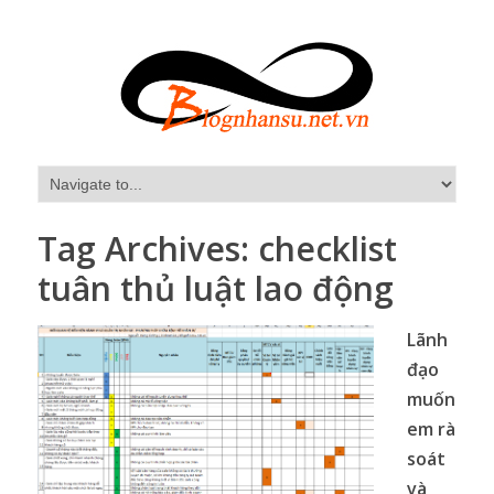
Tag Archives:
checklist
tuân thủ luật lao động
Lãnh
đạo
muốn
em rà
soát
và