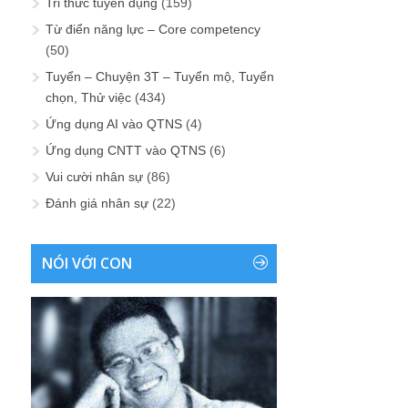
Tri thức tuyển dụng
(159)
Từ điển năng lực – Core competency
(50)
Tuyển – Chuyện 3T – Tuyển mộ, Tuyển
chọn, Thử việc
(434)
Ứng dụng AI vào QTNS
(4)
Ứng dụng CNTT vào QTNS
(6)
Vui cười nhân sự
(86)
Đánh giá nhân sự
(22)
NÓI VỚI CON