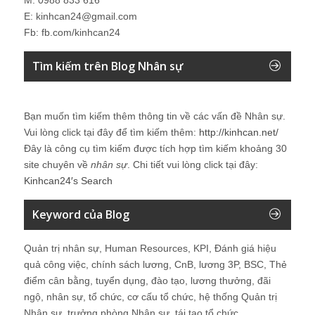
E: kinhcan24@gmail.com
Fb: fb.com/kinhcan24
Tìm kiếm trên Blog Nhân sự
Bạn muốn tìm kiếm thêm thông tin về các vấn đề
Nhân sự
.
Vui lòng click tại đây để tìm kiếm thêm:
http://kinhcan.net/
Đây là công cụ tìm kiếm được tích hợp tìm kiếm khoảng 30
site chuyên về
nhân sự
. Chi tiết vui lòng click tại đây:
Kinhcan24′s Search
Keyword của Blog
Quản trị nhân sự, Human Resources, KPI, Đánh giá hiệu
quả công việc, chính sách lương, CnB, lương 3P, BSC, Thẻ
điểm cân bằng, tuyển dụng, đào tạo, lương thưởng, đãi
ngộ, nhân sự, tổ chức, cơ cấu tổ chức, hệ thống Quản trị
Nhân sự, trưởng phòng Nhân sự, tái tạo tổ chức