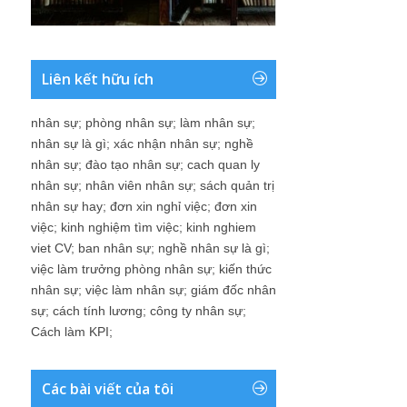
Liên kết hữu ích
nhân sự
;
phòng nhân sự
;
làm nhân sự
;
nhân sự là gì
;
xác nhận nhân sự
;
nghề
nhân sự
;
đào tạo nhân sự
;
cach quan ly
nhân sự
;
nhân viên nhân sự
;
sách quản trị
nhân sự hay
;
đơn xin nghỉ việc
;
đơn xin
việc
;
kinh nghiệm tìm việc
;
kinh nghiem
viet CV
;
ban nhân sự
;
nghề nhân sự là gì
;
việc làm trưởng phòng nhân sự
;
kiến thức
nhân sự
;
việc làm nhân sự
;
giám đốc nhân
sự
;
cách tính lương
;
công ty nhân sự
;
Cách làm KPI
;
Các bài viết của tôi