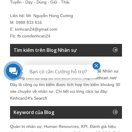
Tuyển - Dạy - Dùng - Giữ - Thải.
Liên hệ: Mr. Nguyễn Hùng Cường
M: 0988 833 616
E: kinhcan24@gmail.com
Fb: fb.com/kinhcan24
Tìm kiếm trên Blog Nhân sự
Bạn có cần Cường hỗ trợ?
Bạn muốn tìm kiếm thêm thông tin về các vấn đề
Nhân sự
.
Vui lòng click tại đây để tìm kiếm thêm:
http://kinhcan.net/
Đây là công cụ tìm kiếm được tích hợp tìm kiếm khoảng 30
site chuyên về
nhân sự
. Chi tiết vui lòng click tại đây:
Kinhcan24′s Search
Keyword của Blog
Quản trị nhân sự, Human Resources, KPI, Đánh giá hiệu