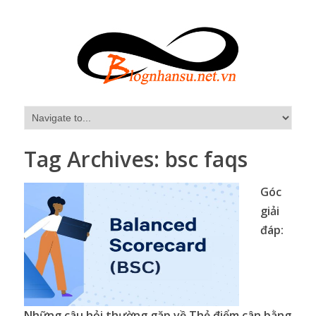
Tag Archives:
bsc faqs
Góc
giải
đáp:
Những câu hỏi thường gặp về Thẻ điểm cân bằng