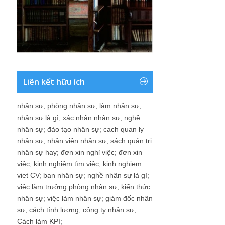
Liên kết hữu ích
nhân sự
;
phòng nhân sự
;
làm nhân sự
;
nhân sự là gì
;
xác nhận nhân sự
;
nghề
nhân sự
;
đào tạo nhân sự
;
cach quan ly
nhân sự
;
nhân viên nhân sự
;
sách quản trị
nhân sự hay
;
đơn xin nghỉ việc
;
đơn xin
việc
;
kinh nghiệm tìm việc
;
kinh nghiem
viet CV
;
ban nhân sự
;
nghề nhân sự là gì
;
việc làm trưởng phòng nhân sự
;
kiến thức
nhân sự
;
việc làm nhân sự
;
giám đốc nhân
sự
;
cách tính lương
;
công ty nhân sự
;
Cách làm KPI
;