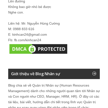
Lên đường
Không bao giờ nhỏ bé được
Nghe con.
Liên hệ: Mr. Nguyễn Hùng Cường
M: 0988 833 616
E: kinhcan24@gmail.com
Fb: fb.com/kinhcan24
Giới thiệu về Blog Nhân sự
Blog chia sẻ về Quản trị Nhân sự (Human Resources
Management) dành cho những người quan tâm tới Nhân sự
và Con người như CEO, Manager, HRM, HR). Ở đây có các
tài liệu, bài viết, hướng dẫn chi tiết trong lĩnh vực Quản trị
nhân sự xoay quay vòng đời nhân viên trong tổ chức: