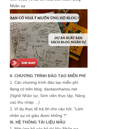
Nhân sự
II. CHƯƠNG TRÌNH ĐÀO TẠO MIỄN PHÍ
1.
Các chương trình đào tạo miễn phí
đang có trên blog: daotaonhansu.net
(Nghề Nhân sự, Sinh viên thực tập, Nâng
cao thu nhập ...)
2.
Ví dụ thực tế trả lời cho câu hỏi: "Làm
nhân sự có giàu được không ?"
III. HỆ THỐNG TÀI LIỆU MẪU
1.
Mời ủng hộ các bộ tài liệu Nhân sự