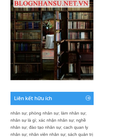
Liên kết hữu ích
nhân sự
;
phòng nhân sự
;
làm nhân sự
;
nhân sự là gì
;
xác nhận nhân sự
;
nghề
nhân sự
;
đào tạo nhân sự
;
cach quan ly
nhân sự
;
nhân viên nhân sự
;
sách quản trị