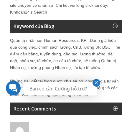
site chuyên về
nhân sự
. Chi tiết vui lòng click tại đây:
Kinhcan24′s Search
Keyword của Blog
Quản trị nhân sự, Human Resources, KPI, Đánh giá hiệu
quả công việc, chính sách lương, CnB, lương 3P, BSC, Thẻ
điểm cân bằng, tuyển dụng, đào tạo, lương thưởng, đãi
ngộ, nhân sự, tổ chức, cơ cấu tổ chức, hệ thống Quản trị
Nhân sự, trưởng phòng Nhân sự, tái tạo tổ chức
Những bài viết tại blog được chia sẻ bởi chuyên gia tư vấn
Quản trị Nhân sự Nguyễn Hùng Cường (
giới thiệu
) và các
Bạn có cần Cường hỗ trợ?
thành viên khác trong cộng đồng Nhân sự.
Recent Comments