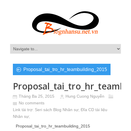
Proposal_tai_tro_hr_teambuilding_2015
Proposal_tai_tro_hr_teambu
Tháng Ba 25, 2015
Hung Cuong Nguyễn
No comments
Link tài trợ:
Seri sách Blog Nhân sự
; Đĩa CD
tài liệu
Nhân sự
;
Proposal_tai_tro_hr_teambuilding_2015