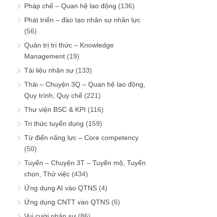
Pháp chế – Quan hệ lao động
(136)
Phát triển – đào tạo nhân sự nhân lực
(56)
Quản trị tri thức – Knowledge
Management
(19)
Tài liệu nhân sự
(133)
Thải – Chuyện 3Q – Quan hệ lao động,
Quy trình, Quy chế
(221)
Thư viện BSC & KPI
(116)
Tri thức tuyển dụng
(159)
Từ điển năng lực – Core competency
(50)
Tuyển – Chuyện 3T – Tuyển mộ, Tuyển
chọn, Thử việc
(434)
Ứng dụng AI vào QTNS
(4)
Ứng dụng CNTT vào QTNS
(6)
Vui cười nhân sự
(86)