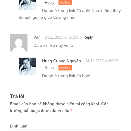
-
Reply
Author
Dạ nó ở trong link đó anh! Nếu không thấy
thì anh gửi ib giúp Cường nhé!
Vân
-
24.11.2023 at 01:53
Reply
Dạ e xin file này voi ạ
Hung Cuong Nguyễn
24.11.2023 at 09:05
-
Reply
Author
Dạ nó ở trong link đó bạn!
Trả lời
Email của bạn sẽ không được hiển thị công khai.
Các
trường bắt buộc được đánh dấu
*
Bình luận