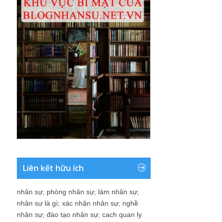
Liên kết hữu ích
nhân sự
;
phòng nhân sự
;
làm nhân sự
;
nhân sự là gì
;
xác nhận nhân sự
;
nghề
nhân sự
;
đào tạo nhân sự
;
cach quan ly