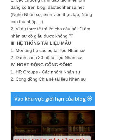
1.
Các chương trình đào tạo miễn phí
đang có trên blog: daotaonhansu.net
(Nghề Nhân sự, Sinh viên thực tập, Nâng
cao thu nhập ...)
2.
Ví dụ thực tế trả lời cho câu hỏi: "Làm
nhân sự có giàu được không ?"
III. HỆ THỐNG TÀI LIỆU MẪU
1.
Mời ủng hộ các bộ tài liệu Nhân sự
2.
Danh sách 30 bộ tài liệu Nhân sự
IV. HOẠT ĐỘNG CỘNG ĐỒNG
1.
HR Groups - Các nhóm Nhân sự
2.
Cộng đồng Chia sẻ tài liệu Nhân sự
Vào khu vực giới hạn của blog