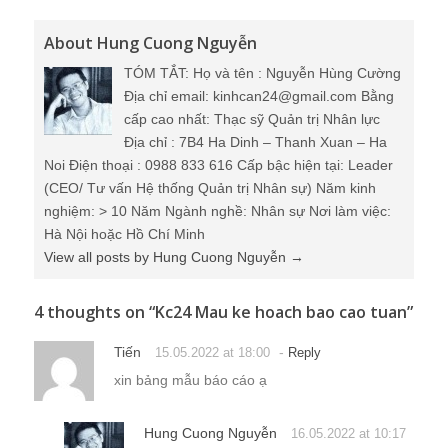
About Hung Cuong Nguyễn
TÓM TẮT: Họ và tên : Nguyễn Hùng Cường
Địa chỉ email: kinhcan24@gmail.com Bằng
cấp cao nhất: Thạc sỹ Quản trị Nhân lực
Địa chỉ : 7B4 Ha Dinh – Thanh Xuan – Ha
Noi Điện thoại : 0988 833 616 Cấp bậc hiện tại: Leader
(CEO/ Tư vấn Hệ thống Quản trị Nhân sự) Năm kinh
nghiệm: > 10 Năm Ngành nghề: Nhân sự Nơi làm việc:
Hà Nội hoặc Hồ Chí Minh
View all posts by Hung Cuong Nguyễn
→
4 thoughts on “
Kc24 Mau ke hoach bao cao tuan
”
Tiến
-
15.05.2022 at 18:00
Reply
xin bảng mẫu báo cáo ạ
Hung Cuong Nguyễn
16.05.2022 at 10:17