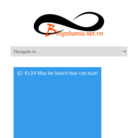
Kc24 Mau ke hoach bao cao tuan