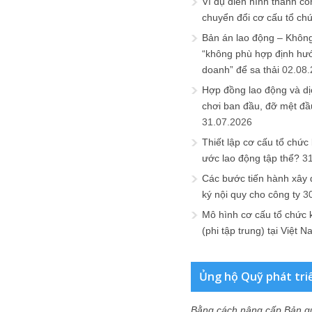
Ví dụ điển hình thành cô
chuyển đổi cơ cấu tổ ch
Bản án lao động – Không 
“không phù hợp định hư
doanh” để sa thải
02.08
Hợp đồng lao động và dịc
chơi ban đầu, đỡ mệt đầ
31.07.2026
Thiết lập cơ cấu tổ chức 
ước lao động tập thể?
3
Các bước tiến hành xây
ký nội quy cho công ty
3
Mô hình cơ cấu tổ chức 
(phi tập trung) tại Việt 
Ủng hộ Quỹ phát tri
Bằng cách nâng cấp Bản q