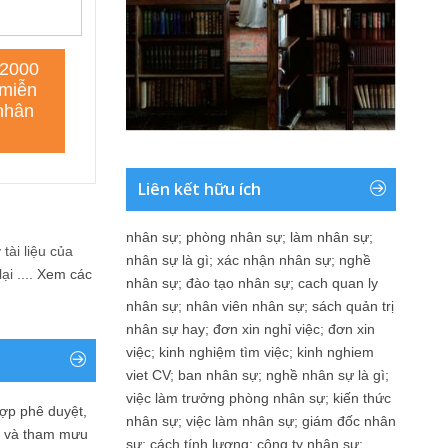
Liên kết hữu ích
nhân sự
;
phòng nhân sự
;
làm nhân sự
;
tài liệu của
nhân sự là gì
;
xác nhận nhân sự
;
nghề
i ....
Xem các
nhân sự
;
đào tạo nhân sự
;
cach quan ly
nhân sự
;
nhân viên nhân sự
;
sách quản trị
nhân sự hay
;
đơn xin nghỉ việc
;
đơn xin
việc
;
kinh nghiệm tìm việc
;
kinh nghiem
viet CV
;
ban nhân sự
;
nghề nhân sự là gì
;
việc làm trưởng phòng nhân sự
;
kiến thức
ợp phê duyệt,
nhân sự
;
việc làm nhân sự
;
giám đốc nhân
in và tham mưu
sự
;
cách tính lương
;
công ty nhân sự
;