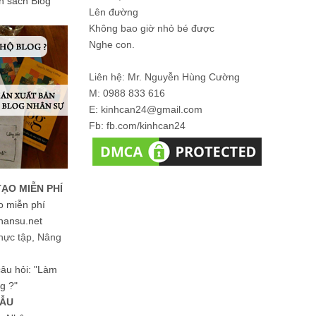
ản sách Blog
Lên đường
Không bao giờ nhỏ bé được
Nghe con.
Liên hệ: Mr. Nguyễn Hùng Cường
M: 0988 833 616
E: kinhcan24@gmail.com
Fb: fb.com/kinhcan24
TẠO MIỄN PHÍ
o miễn phí
hansu.net
hực tập, Nâng
 câu hỏi: "Làm
g ?"
MẪU