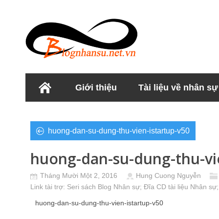
Giới thiệu
Tài liệu về nhân sự
Học viện Nhân sư
huong-dan-su-dung-thu-vien-istartup-v50
huong-dan-su-dung-thu-vie
Tháng Mười Một 2, 2016
Hung Cuong Nguyễn
Link tài trợ:
Seri sách Blog Nhân sự
; Đĩa CD
tài liệu Nhân sự
;
huong-dan-su-dung-thu-vien-istartup-v50