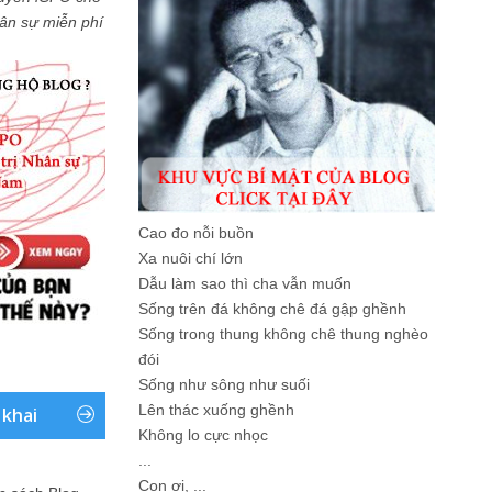
Nhân sự miễn phí
Cao đo nỗi buồn
Xa nuôi chí lớn
Dẫu làm sao thì cha vẫn muốn
Sống trên đá không chê đá gập ghềnh
Sống trong thung không chê thung nghèo
đói
Sống như sông như suối
Lên thác xuống ghềnh
 khai
Không lo cực nhọc
...
Con ơi, ...