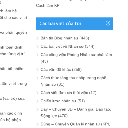
6
Cách làm KPI
;
ch làm hệ
t cho các vị trí
Các bài viết của tôi
6
 và phân quyền
Bản tin Blog nhân sự
(443)
Các bài viết về Nhân sự
(344)
ính toán định
ho từng vị trí
Các công việc Phòng Nhân sự phải làm
(43)
phân bổ nhiệm
Các vấn đề khác
(258)
Cách thức tăng thu nhập trong nghề
tên vị trí trong
Nhân sự
(31)
Cách viết đơn xin thôi việc
(17)
 (vai trò) của
Chiến lược nhân sự
(51)
Dạy – Chuyện 3Đ – Đánh giá, Đào tạo,
hận xác định
Động lực
(470)
của bộ phận
Dùng – Chuyện Quản lý nhân sự (KPI,