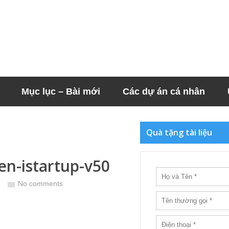
Mục lục – Bài mới
Các dự án cá nhân
Quà tặng tài liệu
n-istartup-v50
No comments