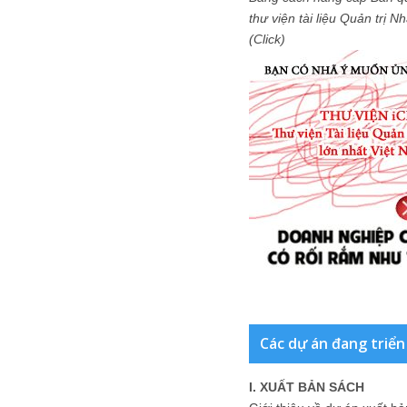
thư viện tài liệu Quản trị 
(Click)
Các dự án đang triển
I. XUẤT BẢN SÁCH