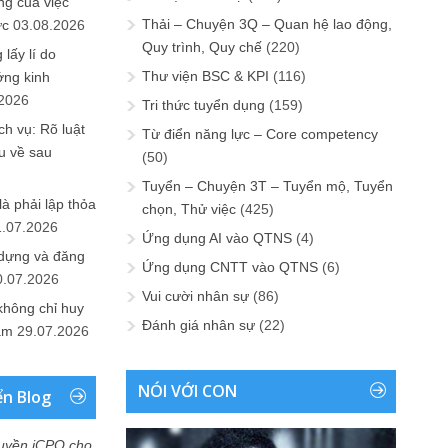
ng của việc
Thải – Chuyện 3Q – Quan hệ lao động,
ức
03.08.2026
Quy trình, Quy chế
(220)
lấy lí do
Thư viện BSC & KPI
(116)
ớng kinh
.2026
Tri thức tuyển dụng
(159)
h vụ: Rõ luật
Từ điển năng lực – Core competency
u về sau
(50)
Tuyển – Chuyện 3T – Tuyển mộ, Tuyển
là phải lập thỏa
chọn, Thử việc
(425)
1.07.2026
Ứng dụng AI vào QTNS
(4)
 dựng và đăng
Ứng dụng CNTT vào QTNS
(6)
0.07.2026
Vui cười nhân sự
(86)
không chỉ huy
Đánh giá nhân sự
(22)
Nam
29.07.2026
NÓI VỚI CON
ển Blog
uyền iCPO cho