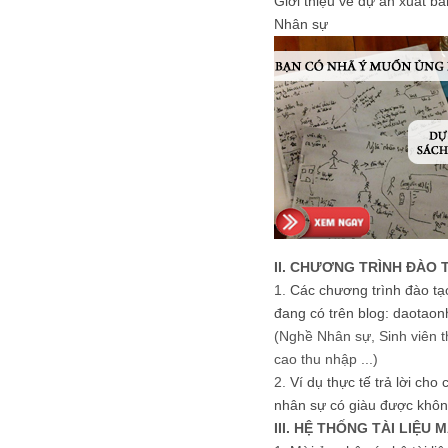
Giới thiệu về dự án xuất b
Nhân sự
II. CHƯƠNG TRÌNH ĐÀO 
1.
Các chương trình đào tạ
đang có trên blog: daotaon
(Nghề Nhân sự, Sinh viên t
cao thu nhập ...)
2.
Ví dụ thực tế trả lời cho
nhân sự có giàu được khôn
III. HỆ THỐNG TÀI LIỆU 