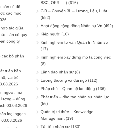
BSC, OKR, …)
(616)
 cần có để
Giữ – Chuyện 3L – Lương, Lậu, Luật
ược các mục
(582)
2026
Hoạt động cộng đồng Nhân sự Vn
(492)
 hợp tác giữa
Kiếp người
(16)
chức cần có quy
oàn công ty
Kinh nghiệm tư vấn Quản trị Nhân sự
(17)
o các bộ phận
Kinh nghiệm xây dựng mô tả công việc
(8)
át triển bền
Lãnh đạo nhân sự
(8)
ồ, vai trò
Lương thưởng và đãi ngộ
(112)
3.08.2026
Pháp chế – Quan hệ lao động
(136)
ần người, mà
Phát triển – đào tạo nhân sự nhân lực
 lượng – đúng
(56)
ách
03.08.2026
Quản trị tri thức – Knowledge
hân loại ngạch
Management
(19)
n
03.08.2026
Tài liệu nhân sự
(133)