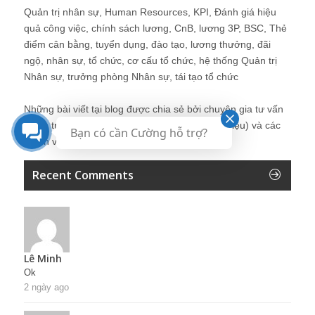
Quản trị nhân sự, Human Resources, KPI, Đánh giá hiệu
quả công việc, chính sách lương, CnB, lương 3P, BSC, Thẻ
điểm cân bằng, tuyển dụng, đào tạo, lương thưởng, đãi
ngộ, nhân sự, tổ chức, cơ cấu tổ chức, hệ thống Quản trị
Nhân sự, trưởng phòng Nhân sự, tái tạo tổ chức
Những bài viết tại blog được chia sẻ bởi chuyên gia tư vấn
Quản trị Nhân sự Nguyễn Hùng Cường (
giới thiệu
) và các
Bạn có cần Cường hỗ trợ?
thành viên khác trong cộng đồng Nhân sự.
Recent Comments
Lê Minh
Ok
2 ngày ago