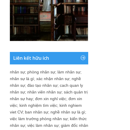
Liên kết hữu ích
nhân sự
;
phòng nhân sự
;
làm nhân sự
;
nhân sự là gì
;
xác nhận nhân sự
;
nghề
nhân sự
;
đào tạo nhân sự
;
cach quan ly
nhân sự
;
nhân viên nhân sự
;
sách quản trị
nhân sự hay
;
đơn xin nghỉ việc
;
đơn xin
việc
;
kinh nghiệm tìm việc
;
kinh nghiem
viet CV
;
ban nhân sự
;
nghề nhân sự là gì
;
việc làm trưởng phòng nhân sự
;
kiến thức
nhân sự
;
việc làm nhân sự
;
giám đốc nhân