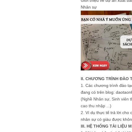
Giới thiệu về dự án xuất b
Nhân sự
II. CHƯƠNG TRÌNH ĐÀO 
1.
Các chương trình đào tạ
đang có trên blog: daotaon
(Nghề Nhân sự, Sinh viên t
cao thu nhập ...)
2.
Ví dụ thực tế trả lời cho
nhân sự có giàu được khôn
III. HỆ THỐNG TÀI LIỆU 