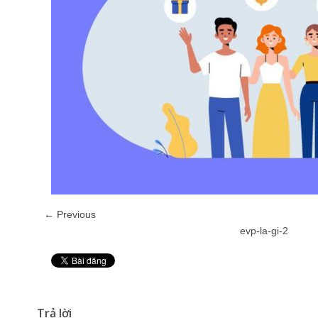
← Previous
evp-la-gi-2
Pin It
Trả lời