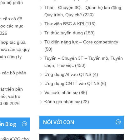
của bộ phận
Thải – Chuyện 3Q – Quan hệ lao động,
Quy trình, Quy chế
(220)
 cần có để
Thư viện BSC & KPI
(116)
ược các mục
Tri thức tuyển dụng
(159)
2026
Từ điển năng lực – Core competency
 hợp tác giữa
(50)
chức cần có quy
oàn công ty
Tuyển – Chuyện 3T – Tuyển mộ, Tuyển
chọn, Thử việc
(433)
o các bộ phận
Ứng dụng AI vào QTNS
(4)
Ứng dụng CNTT vào QTNS
(6)
át triển bền
Vui cười nhân sự
(86)
ồ, vai trò
Đánh giá nhân sự
(22)
3.08.2026
NÓI VỚI CON
ển Blog
uyền iCPO cho