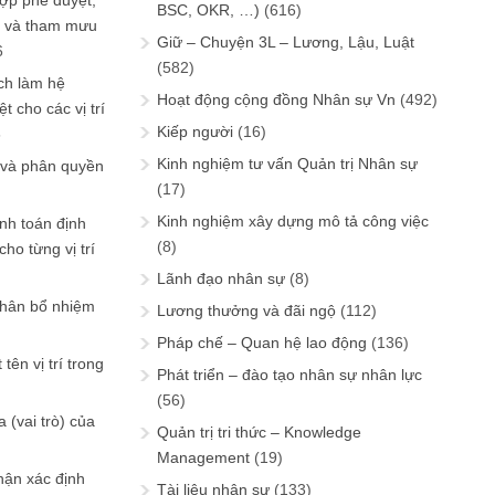
ợp phê duyệt,
BSC, OKR, …)
(616)
in và tham mưu
Giữ – Chuyện 3L – Lương, Lậu, Luật
6
(582)
ch làm hệ
Hoạt động cộng đồng Nhân sự Vn
(492)
t cho các vị trí
Kiếp người
(16)
6
Kinh nghiệm tư vấn Quản trị Nhân sự
 và phân quyền
(17)
Kinh nghiệm xây dựng mô tả công việc
ính toán định
(8)
ho từng vị trí
Lãnh đạo nhân sự
(8)
phân bổ nhiệm
Lương thưởng và đãi ngộ
(112)
Pháp chế – Quan hệ lao động
(136)
tên vị trí trong
Phát triển – đào tạo nhân sự nhân lực
(56)
 (vai trò) của
Quản trị tri thức – Knowledge
Management
(19)
hận xác định
Tài liệu nhân sự
(133)