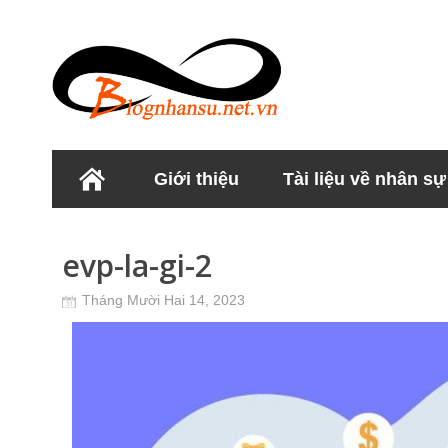
Giới thiệu
Tài liệu về nhân sự
Học viện Nhân sư
evp-la-gi-2
Tháng Mười Hai 14, 2023