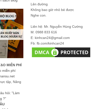
ản sách Blog
Lên đường
Không bao giờ nhỏ bé được
Nghe con.
Liên hệ: Mr. Nguyễn Hùng Cường
M: 0988 833 616
E: kinhcan24@gmail.com
Fb: fb.com/kinhcan24
TẠO MIỄN PHÍ
o miễn phí
hansu.net
hực tập, Nâng
 câu hỏi: "Làm
g ?"
MẪU