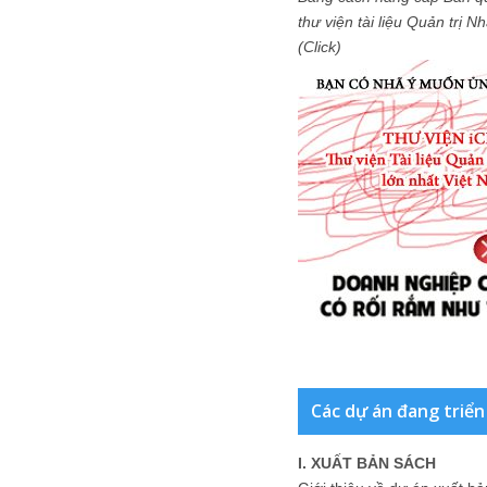
thư viện tài liệu Quản trị 
(Click)
Các dự án đang triển
I. XUẤT BẢN SÁCH