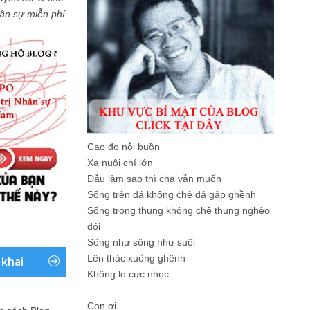
Nhân sự miễn phí
Cao đo nỗi buồn
Xa nuôi chí lớn
Dẫu làm sao thì cha vẫn muốn
Sống trên đá không chê đá gập ghềnh
Sống trong thung không chê thung nghèo
đói
Sống như sông như suối
Lên thác xuống ghềnh
 khai
Không lo cực nhọc
...
Con ơi, ...