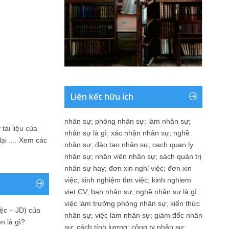
Liên kết hữu ích
nhân sự
;
phòng nhân sự
;
làm nhân sự
;
tài liệu của
nhân sự là gì
;
xác nhận nhân sự
;
nghề
i ....
Xem các
nhân sự
;
đào tạo nhân sự
;
cach quan ly
nhân sự
;
nhân viên nhân sự
;
sách quản trị
nhân sự hay
;
đơn xin nghỉ việc
;
đơn xin
việc
;
kinh nghiệm tìm việc
;
kinh nghiem
viet CV
;
ban nhân sự
;
nghề nhân sự là gì
;
việc làm trưởng phòng nhân sự
;
kiến thức
ệc – JD) của
nhân sự
;
việc làm nhân sự
;
giám đốc nhân
n là gì?
sự
;
cách tính lương
;
công ty nhân sự
;