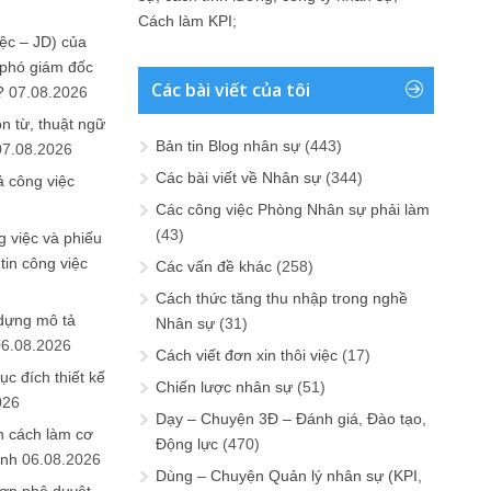
Cách làm KPI
;
ệc – JD) của
 phó giám đốc
Các bài viết của tôi
?
07.08.2026
n từ, thuật ngữ
Bản tin Blog nhân sự
(443)
07.08.2026
Các bài viết về Nhân sự
(344)
ả công việc
Các công việc Phòng Nhân sự phải làm
(43)
 việc và phiếu
tin công việc
Các vấn đề khác
(258)
Cách thức tăng thu nhập trong nghề
 dựng mô tả
Nhân sự
(31)
06.08.2026
Cách viết đơn xin thôi việc
(17)
ục đích thiết kế
Chiến lược nhân sự
(51)
026
Dạy – Chuyện 3Đ – Đánh giá, Đào tạo,
n cách làm cơ
Động lực
(470)
anh
06.08.2026
Dùng – Chuyện Quản lý nhân sự (KPI,