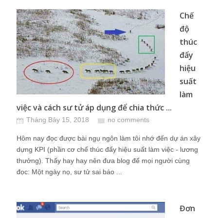
Chế
độ
thúc
đẩy
hiệu
suất
làm
việc và cách sư tử áp dụng để chia thức ...
Tháng Bảy 15, 2018
no comments
Hôm nay đọc được bài ngụ ngôn làm tôi nhớ đến dự án xây
dựng KPI (phần cơ chế thúc đẩy hiệu suất làm việc - lương
thưởng). Thấy hay hay nên đưa blog để mọi người cùng
đọc: Một ngày nọ, sư tử sai báo ...
Đơn