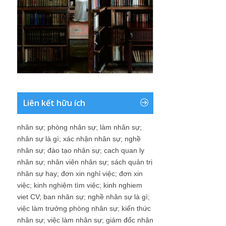
Liên kết hữu ích
nhân sự
;
phòng nhân sự
;
làm nhân sự
;
nhân sự là gì
;
xác nhận nhân sự
;
nghề
nhân sự
;
đào tạo nhân sự
;
cach quan ly
nhân sự
;
nhân viên nhân sự
;
sách quản trị
nhân sự hay
;
đơn xin nghỉ việc
;
đơn xin
việc
;
kinh nghiệm tìm việc
;
kinh nghiem
viet CV
;
ban nhân sự
;
nghề nhân sự là gì
;
việc làm trưởng phòng nhân sự
;
kiến thức
nhân sự
;
việc làm nhân sự
;
giám đốc nhân