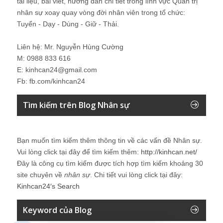
tài liệu, bài viết, hướng dẫn chi tiết trong lĩnh vực Quản trị
nhân sự xoay quay vòng đời nhân viên trong tổ chức:
Tuyển - Dạy - Dùng - Giữ - Thải.
Liên hệ: Mr. Nguyễn Hùng Cường
M: 0988 833 616
E: kinhcan24@gmail.com
Fb: fb.com/kinhcan24
Tìm kiếm trên Blog Nhân sự
Bạn muốn tìm kiếm thêm thông tin về các vấn đề
Nhân sự
.
Vui lòng click tại đây để tìm kiếm thêm:
http://kinhcan.net/
Đây là công cụ tìm kiếm được tích hợp tìm kiếm khoảng 30
site chuyên về
nhân sự
. Chi tiết vui lòng click tại đây:
Kinhcan24′s Search
Keyword của Blog