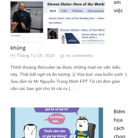
xin
việc
khủng
Tháng Tư 19, 2018
no comments
Thỉnh thoảng Recruiter lại được những mail xin việc kiểu
này. Thật bất ngờ và ấn tượng :)) Vừa bực vừa buồn cười :)
Sưu tầm từ Mr Nguyễn Trọng Minh FPT Tớ chỉ đơn giản
cần các bạn gửi cho tớ cái cv (...
Biếm
họa
cách
chọn