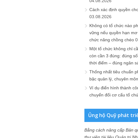
04.08.2026
Cách xác định quyền ch
03.08.2026
Không có tổ chức nào ph
vững nếu quyền hạn mơ h
chức năng chồng chéo
0
Một tổ chức không chỉ c
còn cần 3 đúng: đúng số
thời điểm – đúng ngân s
Thống nhất tiêu chuẩn p
bậc quản lý, chuyên mô
Ví dụ điển hình thành cô
chuyển đổi cơ cấu tổ ch
Ủng hộ Quỹ phát tri
Bằng cách nâng cấp Bản q
thư viện tài liệu Quản trị 