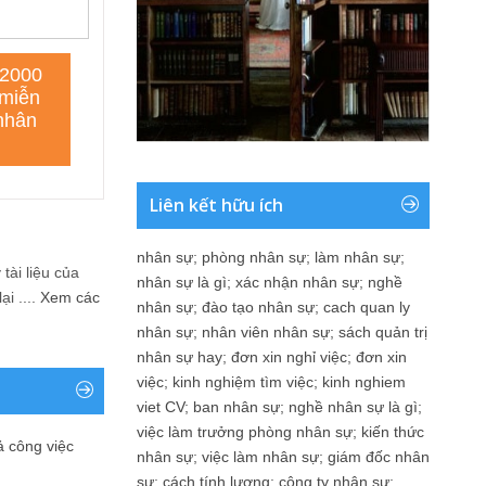
Liên kết hữu ích
nhân sự
;
phòng nhân sự
;
làm nhân sự
;
tài liệu của
nhân sự là gì
;
xác nhận nhân sự
;
nghề
i ....
Xem các
nhân sự
;
đào tạo nhân sự
;
cach quan ly
nhân sự
;
nhân viên nhân sự
;
sách quản trị
nhân sự hay
;
đơn xin nghỉ việc
;
đơn xin
việc
;
kinh nghiệm tìm việc
;
kinh nghiem
viet CV
;
ban nhân sự
;
nghề nhân sự là gì
;
việc làm trưởng phòng nhân sự
;
kiến thức
ả công việc
nhân sự
;
việc làm nhân sự
;
giám đốc nhân
sự
;
cách tính lương
;
công ty nhân sự
;