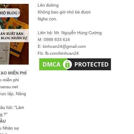
Lên đường
Không bao giờ nhỏ bé được
Nghe con.
Liên hệ: Mr. Nguyễn Hùng Cường
M: 0988 833 616
E: kinhcan24@gmail.com
Fb: fb.com/kinhcan24
TẠO MIỄN PHÍ
o miễn phí
hansu.net
hực tập, Nâng
 câu hỏi: "Làm
g ?"
MẪU
ệu Nhân sự