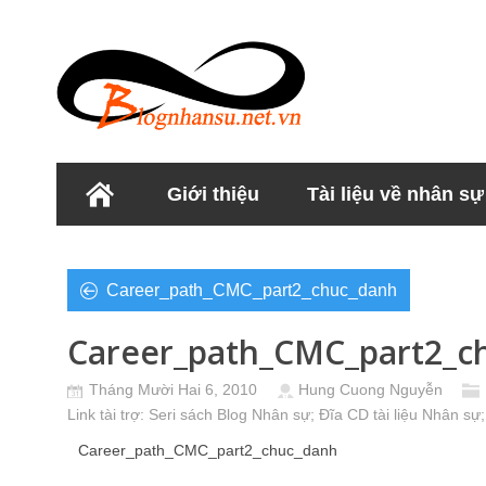
Giới thiệu
Tài liệu về nhân sự
Học viện Nhân sư
Career_path_CMC_part2_chuc_danh
Career_path_CMC_part2_c
Tháng Mười Hai 6, 2010
Hung Cuong Nguyễn
Link tài trợ:
Seri sách Blog Nhân sự
; Đĩa CD
tài liệu Nhân sự
;
Career_path_CMC_part2_chuc_danh