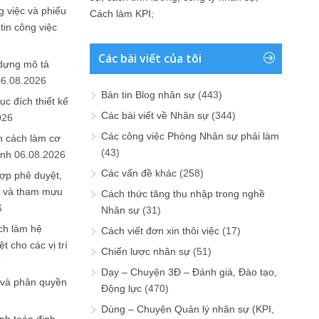
 việc và phiếu
Cách làm KPI
;
tin công việc
Các bài viết của tôi
 dựng mô tả
06.08.2026
Bản tin Blog nhân sự
(443)
ục đích thiết kế
Các bài viết về Nhân sự
(344)
026
Các công việc Phòng Nhân sự phải làm
n cách làm cơ
(43)
anh
06.08.2026
Các vấn đề khác
(258)
ợp phê duyệt,
in và tham mưu
Cách thức tăng thu nhập trong nghề
6
Nhân sự
(31)
ch làm hệ
Cách viết đơn xin thôi việc
(17)
t cho các vị trí
Chiến lược nhân sự
(51)
6
Dạy – Chuyện 3Đ – Đánh giá, Đào tạo,
 và phân quyền
Động lực
(470)
Dùng – Chuyện Quản lý nhân sự (KPI,