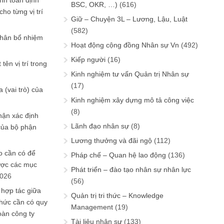
ính toán định
BSC, OKR, …)
(616)
ho từng vị trí
Giữ – Chuyện 3L – Lương, Lậu, Luật
(582)
phân bổ nhiệm
Hoạt động cộng đồng Nhân sự Vn
(492)
Kiếp người
(16)
tên vị trí trong
Kinh nghiệm tư vấn Quản trị Nhân sự
(17)
 (vai trò) của
Kinh nghiệm xây dựng mô tả công việc
(8)
hận xác định
Lãnh đạo nhân sự
(8)
của bộ phận
Lương thưởng và đãi ngộ
(112)
 cần có để
Pháp chế – Quan hệ lao động
(136)
ược các mục
Phát triển – đào tạo nhân sự nhân lực
2026
(56)
 hợp tác giữa
Quản trị tri thức – Knowledge
chức cần có quy
Management
(19)
oàn công ty
Tài liệu nhân sự
(133)