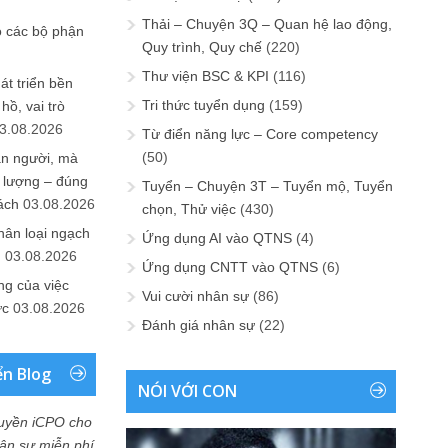
Thải – Chuyện 3Q – Quan hệ lao động,
o các bộ phận
Quy trình, Quy chế
(220)
Thư viện BSC & KPI
(116)
át triển bền
Tri thức tuyển dụng
(159)
ồ, vai trò
3.08.2026
Từ điển năng lực – Core competency
(50)
ần người, mà
 lượng – đúng
Tuyển – Chuyện 3T – Tuyển mộ, Tuyển
ách
03.08.2026
chọn, Thử việc
(430)
hân loại ngạch
Ứng dụng AI vào QTNS
(4)
n
03.08.2026
Ứng dụng CNTT vào QTNS
(6)
ng của việc
Vui cười nhân sự
(86)
ức
03.08.2026
Đánh giá nhân sự
(22)
ển Blog
NÓI VỚI CON
uyền iCPO cho
Nhân sự miễn phí