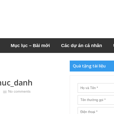
Mục lục – Bài mới
Các dự án cá nhân
Quà tặng tài liệu
huc_danh
No comments