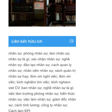
Liên kết hữu ích
nhân sự
;
phòng nhân sự
;
làm nhân sự
;
nhân sự là gì
;
xác nhận nhân sự
;
nghề
nhân sự
;
đào tạo nhân sự
;
cach quan ly
nhân sự
;
nhân viên nhân sự
;
sách quản trị
nhân sự hay
;
đơn xin nghỉ việc
;
đơn xin
việc
;
kinh nghiệm tìm việc
;
kinh nghiem
viet CV
;
ban nhân sự
;
nghề nhân sự là gì
;
việc làm trưởng phòng nhân sự
;
kiến thức
nhân sự
;
việc làm nhân sự
;
giám đốc nhân
sự
;
cách tính lương
;
công ty nhân sự
;
Cách làm KPI
;